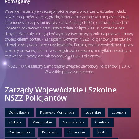
Pomagamy
Wszelkie materiały (w szczególności relacje z wydarzeń z udziałem władz
NSZZ Policjantów, zdjęcia, grafiki, filmy) zamieszczone w niniejszym Portalu
chronione są przepisami ustawy z dnia 4 lutego 1994 r. o prawie autorskim
i prawach pokrewnych oraz ustawy z dnia 27 lipca 2001 r. o ochronie baz
danych. Materiały te mogą być wykorzystywane wyłącznie na postawie umowy
z właścicielem portalu - Zarządem Głównym NSZZ Policjantów. Jakiekolwiek
ich wykorzystywanie przez użytkowników Portalu, poza przewidzianymi przez
przepisy prawa wyjątkami, w szczególności dozwolonym użytkiem osobistym,
bez ważnej umowy jest zabronione. ZG NSZZ Policjantów
NSZZP © Niezależny Samorządny Związek Zawodowy Policjantów | 2016.
Wszystkie prawa zastrzeżone.
Zarządy Wojewódzkie i Szkolne
NSZZ Policjantów
Dolnośląskie
Kujawsko-Pomorskie
Lubelskie
Lubuskie
Łódzkie
Małopolskie
Mazowieckie
Opolskie
Podkarpackie
Podlaskie
Pomorskie
Śląskie