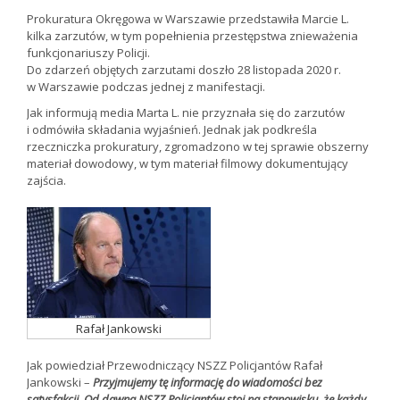
Prokuratura Okręgowa w Warszawie przedstawiła Marcie L.
kilka zarzutów, w tym popełnienia przestępstwa znieważenia
funkcjonariuszy Policji.
Do zdarzeń objętych zarzutami doszło 28 listopada 2020 r.
w Warszawie podczas jednej z manifestacji.
Jak informują media Marta L. nie przyznała się do zarzutów
i odmówiła składania wyjaśnień. Jednak jak podkreśla
rzeczniczka prokuratury, zgromadzono w tej sprawie obszerny
materiał dowodowy, w tym materiał filmowy dokumentujący
zajścia.
Rafał Jankowski
Jak powiedział Przewodniczący NSZZ Policjantów Rafał
Jankowski –
Przyjmujemy tę informację do wiadomości bez
satysfakcji. Od dawna NSZZ Policjantów stoi na stanowisku, że każdy