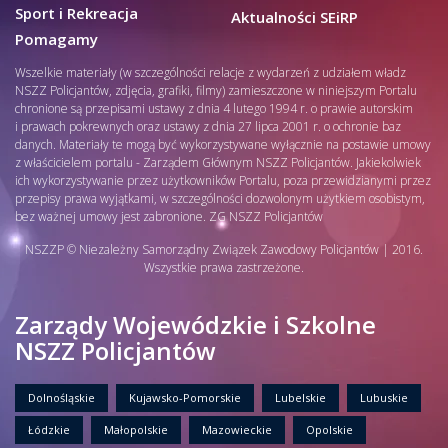
Sport i Rekreacja
Aktualności SEiRP
Pomagamy
Wszelkie materiały (w szczególności relacje z wydarzeń z udziałem władz
NSZZ Policjantów, zdjęcia, grafiki, filmy) zamieszczone w niniejszym Portalu
chronione są przepisami ustawy z dnia 4 lutego 1994 r. o prawie autorskim
i prawach pokrewnych oraz ustawy z dnia 27 lipca 2001 r. o ochronie baz
danych. Materiały te mogą być wykorzystywane wyłącznie na postawie umowy
z właścicielem portalu - Zarządem Głównym NSZZ Policjantów. Jakiekolwiek
ich wykorzystywanie przez użytkowników Portalu, poza przewidzianymi przez
przepisy prawa wyjątkami, w szczególności dozwolonym użytkiem osobistym,
bez ważnej umowy jest zabronione. ZG NSZZ Policjantów
NSZZP © Niezależny Samorządny Związek Zawodowy Policjantów | 2016.
Wszystkie prawa zastrzeżone.
Zarządy Wojewódzkie i Szkolne
NSZZ Policjantów
Dolnośląskie
Kujawsko-Pomorskie
Lubelskie
Lubuskie
Łódzkie
Małopolskie
Mazowieckie
Opolskie