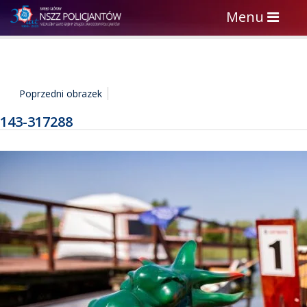
Toggle
Menu
navigation
Poprzedni obrazek
143-317288