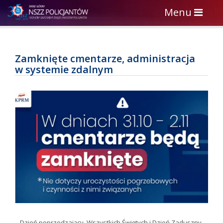
Toggle
Menu
navigation
Zamknięte cmentarze, administracja
w systemie zdalnym
– Dzień poprzedzający, Wszystkich Świętych i Dzień Zaduszny