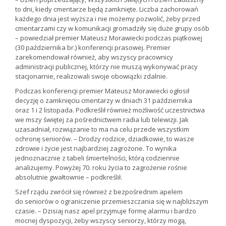
to dni, kiedy cmentarze będą zamknięte. Liczba zachorowań
każdego dnia jest wyższa i nie możemy pozwolić, żeby przed
cmentarzami czy w komunikacji gromadziły się duże grupy osób
– powiedział premier Mateusz Morawiecki podczas piątkowej
(30 października br.) konferencji prasowej. Premier
zarekomendował również, aby wszyscy pracownicy
administracji publicznej, którzy nie muszą wykonywać pracy
stacjonarnie, realizowali swoje obowiązki zdalnie.
Podczas konferencji premier Mateusz Morawiecki ogłosił
decyzję o zamknięciu cmentarzy w dniach 31 października
oraz 1 i 2 listopada. Podkreślił również możliwość uczestnictwa
we mszy świętej za pośrednictwem radia lub telewizji. Jak
uzasadniał, rozwiązanie to ma na celu przede wszystkim
ochronę seniorów. – Drodzy rodzice, dziadkowie, to wasze
zdrowie i życie jest najbardziej zagrożone. To wynika
jednoznacznie z tabeli śmiertelności, którą codziennie
analizujemy. Powyżej 70. roku życia to zagrożenie rośnie
absolutnie gwałtownie – podkreślił.
Szef rządu zwrócił się również z bezpośrednim apelem
do seniorów o ograniczenie przemieszczania się w najbliższym
czasie. – Dzisiaj nasz apel przyjmuje formę alarmu i bardzo
mocnej dyspozycji, żeby wszyscy seniorzy, którzy mogą,