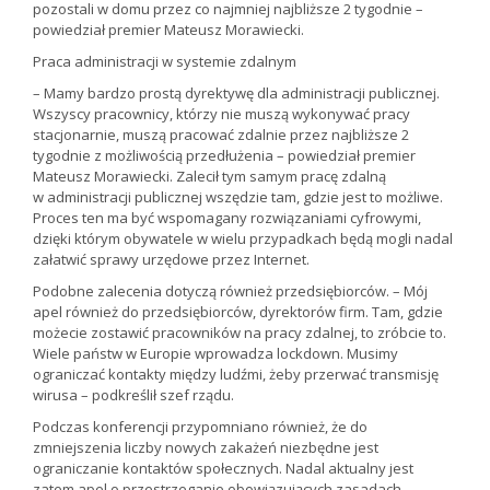
pozostali w domu przez co najmniej najbliższe 2 tygodnie –
powiedział premier Mateusz Morawiecki.
Praca administracji w systemie zdalnym
– Mamy bardzo prostą dyrektywę dla administracji publicznej.
Wszyscy pracownicy, którzy nie muszą wykonywać pracy
stacjonarnie, muszą pracować zdalnie przez najbliższe 2
tygodnie z możliwością przedłużenia – powiedział premier
Mateusz Morawiecki. Zalecił tym samym pracę zdalną
w administracji publicznej wszędzie tam, gdzie jest to możliwe.
Proces ten ma być wspomagany rozwiązaniami cyfrowymi,
dzięki którym obywatele w wielu przypadkach będą mogli nadal
załatwić sprawy urzędowe przez Internet.
Podobne zalecenia dotyczą również przedsiębiorców. – Mój
apel również do przedsiębiorców, dyrektorów firm. Tam, gdzie
możecie zostawić pracowników na pracy zdalnej, to zróbcie to.
Wiele państw w Europie wprowadza lockdown. Musimy
ograniczać kontakty między ludźmi, żeby przerwać transmisję
wirusa – podkreślił szef rządu.
Podczas konferencji przypomniano również, że do
zmniejszenia liczby nowych zakażeń niezbędne jest
ograniczanie kontaktów społecznych. Nadal aktualny jest
zatem apel o przestrzeganie obowiązujących zasadach