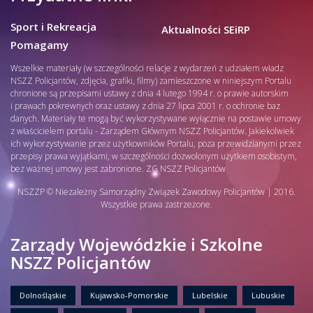
Sport i Rekreacja
Aktualności SEiRP
Pomagamy
Wszelkie materiały (w szczególności relacje z wydarzeń z udziałem władz
NSZZ Policjantów, zdjęcia, grafiki, filmy) zamieszczone w niniejszym Portalu
chronione są przepisami ustawy z dnia 4 lutego 1994 r. o prawie autorskim
i prawach pokrewnych oraz ustawy z dnia 27 lipca 2001 r. o ochronie baz
danych. Materiały te mogą być wykorzystywane wyłącznie na postawie umowy
z właścicielem portalu - Zarządem Głównym NSZZ Policjantów. Jakiekolwiek
ich wykorzystywanie przez użytkowników Portalu, poza przewidzianymi przez
przepisy prawa wyjątkami, w szczególności dozwolonym użytkiem osobistym,
bez ważnej umowy jest zabronione. ZG NSZZ Policjantów
NSZZP © Niezależny Samorządny Związek Zawodowy Policjantów | 2016.
Wszystkie prawa zastrzeżone.
Zarządy Wojewódzkie i Szkolne
NSZZ Policjantów
Dolnośląskie
Kujawsko-Pomorskie
Lubelskie
Lubuskie