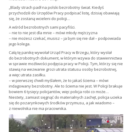
„Blady strach padł na polski bezrobotny świat. Kiedyś
przychodzili do Urzędów Pracy podpisać listę, dzisiaj obawiają
się, że zostaną wcieleni do policji…
A wśród bezrobotnych sami pacyfiści.
– nie to nie jest dla mnie – mówi młody mężczyzna
– nie możesz czekać, musisz – ja bym się nie dał – podpowiada
jego kolega.
Całą tę panikę wywołał Urząd Pracy w Brzegu, który wysłał
do bezrobotnych dokument, w którym wzywa do stawiennictwa
w sprawie możliwości podjęcia pracy w Policji. Tym, którzy się nie
stawią na wezwanie grozi utrata statusu osoby bezrobotnej,
a więc utrata zasiłku.
– w pierwszej chwili myślałem, że to jakaś ściema – mówi
indagowany bezrobotny. Ale to ściema nie jest. W Policji brakuje
bowiem 6 tysięcy policjantów, więc policja robi co może…
Niestety, zamiast sięgnąć do materialnych zachęt, policja ucieka
się do pozarynkowych środków przymusu, a jak wiadomo –
z niewolnika nie ma pracownika.
Odtwarzacz
video