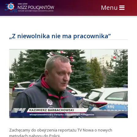
Toggle
Menu
navigation
„Z niewolnika nie ma pracownika”
Zachęcamy do obejrzenia reportażu TV Nowa o nowych
metodach naboru do Policji.