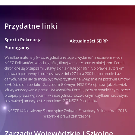
Przydatne linki
Sport i Rekreacja
Aktualności SEiRP
Pomagamy
Wszelkie materiały (w szczególności relacje z wydarzeń z udziałem władz
NSZZ Policjantów, zdjęcia, grafiki, filmy) zamieszczone w niniejszym Portalu
chronione są przepisami ustawy z dnia 4 lutego 1994 r. o prawie autorskim
i prawach pokrewnych oraz ustawy z dnia 27 lipca 2001 r. o ochronie baz
danych. Materiały te mogą być wykorzystywane wyłącznie na postawie umowy
z właścicielem portalu - Zarządem Głównym NSZZ Policjantów. Jakiekolwiek
ich wykorzystywanie przez użytkowników Portalu, poza przewidzianymi przez
przepisy prawa wyjątkami, w szczególności dozwolonym użytkiem osobistym,
bez ważnej umowy jest zabronione. ZG NSZZ Policjantów
NSZZP © Niezależny Samorządny Związek Zawodowy Policjantów | 2016.
Wszystkie prawa zastrzeżone.
Zarządy Wojewódzkie i Szkolne