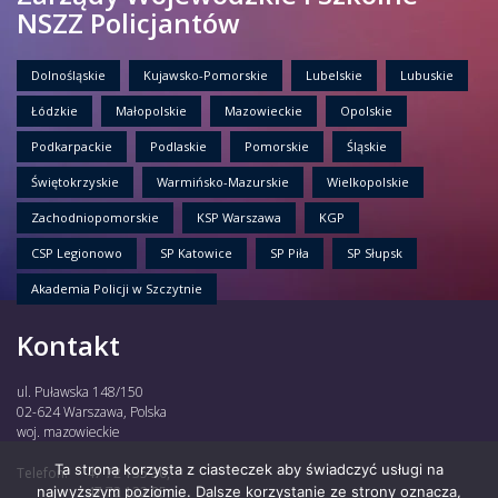
NSZZ Policjantów
Dolnośląskie
Kujawsko-Pomorskie
Lubelskie
Lubuskie
Łódzkie
Małopolskie
Mazowieckie
Opolskie
Podkarpackie
Podlaskie
Pomorskie
Śląskie
Świętokrzyskie
Warmińsko-Mazurskie
Wielkopolskie
Zachodniopomorskie
KSP Warszawa
KGP
CSP Legionowo
SP Katowice
SP Piła
SP Słupsk
Akademia Policji w Szczytnie
Kontakt
ul. Puławska 148/150
02-624 Warszawa, Polska
woj. mazowieckie
Ta strona korzysta z ciasteczek aby świadczyć usługi na
Telefon:
47 72 135 30,
47 72 122 85,
najwyższym poziomie. Dalsze korzystanie ze strony oznacza,