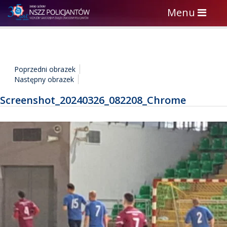
Toggle
Menu
navigation
Poprzedni obrazek
Następny obrazek
Screenshot_20240326_082208_Chrome