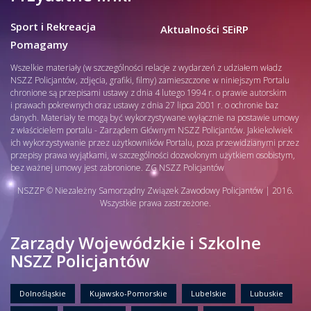
Sport i Rekreacja
Aktualności SEiRP
Pomagamy
Wszelkie materiały (w szczególności relacje z wydarzeń z udziałem władz
NSZZ Policjantów, zdjęcia, grafiki, filmy) zamieszczone w niniejszym Portalu
chronione są przepisami ustawy z dnia 4 lutego 1994 r. o prawie autorskim
i prawach pokrewnych oraz ustawy z dnia 27 lipca 2001 r. o ochronie baz
danych. Materiały te mogą być wykorzystywane wyłącznie na postawie umowy
z właścicielem portalu - Zarządem Głównym NSZZ Policjantów. Jakiekolwiek
ich wykorzystywanie przez użytkowników Portalu, poza przewidzianymi przez
przepisy prawa wyjątkami, w szczególności dozwolonym użytkiem osobistym,
bez ważnej umowy jest zabronione. ZG NSZZ Policjantów
NSZZP © Niezależny Samorządny Związek Zawodowy Policjantów | 2016.
Wszystkie prawa zastrzeżone.
Zarządy Wojewódzkie i Szkolne
NSZZ Policjantów
Dolnośląskie
Kujawsko-Pomorskie
Lubelskie
Lubuskie