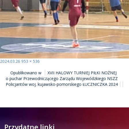
Opublikowano
Pełny
2024.03.26
953 × 536
NAWIGACJA
rozmiar
Opublikowano w
XVII HALOWY TURNIEJ PIŁKI NOŻNEJ
WPISU
o puchar Przewodniczącego Zarządu Wojewódzkiego NSZZ
Policjantów woj. kujawsko-pomorskiego ŁUCZNICZKA 2024
Przydatne linki