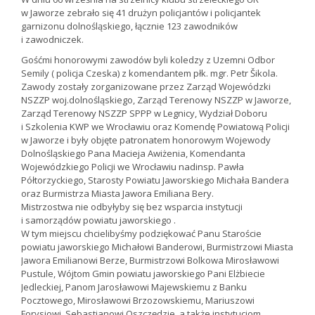
w Jaworze zebrało się 41 drużyn policjantów i policjantek
garnizonu dolnośląskiego, łącznie 123 zawodników
i zawodniczek.
Gośćmi honorowymi zawodów byli koledzy z Uzemni Odbor
Semily ( policja Czeska) z komendantem płk. mgr. Petr Šikola.
Zawody zostały zorganizowane przez Zarząd Wojewódzki
NSZZP woj.dolnośląskiego, Zarząd Terenowy NSZZP w Jaworze,
Zarząd Terenowy NSZZP SPPP w Legnicy, Wydział Doboru
i Szkolenia KWP we Wrocławiu oraz Komendę Powiatową Policji
w Jaworze i były objęte patronatem honorowym Wojewody
Dolnośląskiego Pana Macieja Awiżenia, Komendanta
Wojewódzkiego Policji we Wrocławiu nadinsp. Pawła
Półtorzyckiego, Starosty Powiatu Jaworskiego Michała Bandera
oraz Burmistrza Miasta Jawora Emiliana Bery.
Mistrzostwa nie odbyłyby się bez wsparcia instytucji
i samorządów powiatu jaworskiego .
W tym miejscu chcielibyśmy podziękować Panu Staroście
powiatu jaworskiego Michałowi Banderowi, Burmistrzowi Miasta
Jawora Emilianowi Berze, Burmistrzowi Bolkowa Mirosławowi
Pustule, Wójtom Gmin powiatu jaworskiego Pani Elżbiecie
Jedleckiej, Panom Jarosławowi Majewskiemu z Banku
Pocztowego, Mirosławowi Brzozowskiemu, Mariuszowi
Forysiowi, Sebastianowi Oszczędzie, a także instytucjom