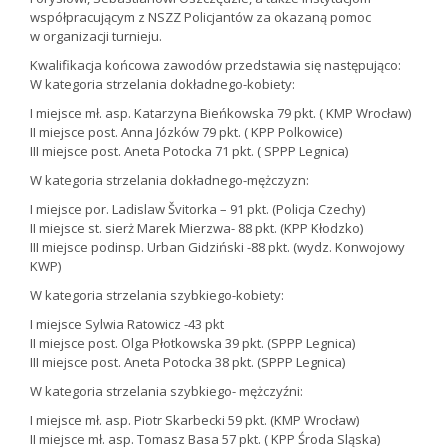
współpracującym z NSZZ Policjantów za okazaną pomoc
w organizacji turnieju.
Kwalifikacja końcowa zawodów przedstawia się następująco:
W kategoria strzelania dokładnego-kobiety:
I miejsce mł. asp. Katarzyna Bieńkowska 79 pkt. ( KMP Wrocław)
II miejsce post. Anna Józków 79 pkt. ( KPP Polkowice)
III miejsce post. Aneta Potocka 71 pkt. ( SPPP Legnica)
W kategoria strzelania dokładnego-mężczyzn:
I miejsce por. Ladislaw Švitorka – 91 pkt. (Policja Czechy)
II miejsce st. sierż Marek Mierzwa- 88 pkt. (KPP Kłodzko)
III miejsce podinsp. Urban Gidziński -88 pkt. (wydz. Konwojowy
KWP)
W kategoria strzelania szybkiego-kobiety:
I miejsce Sylwia Ratowicz -43 pkt
II miejsce post. Olga Płotkowska 39 pkt. (SPPP Legnica)
III miejsce post. Aneta Potocka 38 pkt. (SPPP Legnica)
W kategoria strzelania szybkiego- mężczyźni:
I miejsce mł. asp. Piotr Skarbecki 59 pkt. (KMP Wrocław)
II miejsce mł. asp. Tomasz Basa 57 pkt. ( KPP Środa Sląska)