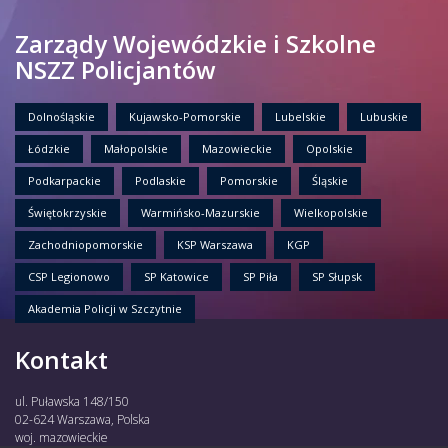
Zarządy Wojewódzkie i Szkolne
NSZZ Policjantów
Dolnośląskie
Kujawsko-Pomorskie
Lubelskie
Lubuskie
Łódzkie
Małopolskie
Mazowieckie
Opolskie
Podkarpackie
Podlaskie
Pomorskie
Śląskie
Świętokrzyskie
Warmińsko-Mazurskie
Wielkopolskie
Zachodniopomorskie
KSP Warszawa
KGP
CSP Legionowo
SP Katowice
SP Piła
SP Słupsk
Akademia Policji w Szczytnie
Kontakt
ul. Puławska 148/150
02-624 Warszawa, Polska
woj. mazowieckie