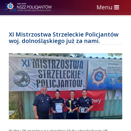
Toggle
Menu
navigation
XI Mistrzostwa Strzeleckie Policjantów
woj. dolnośląskiego już za nami.
W dniu 06 września na strzelnicy klubu strzeleckiego UR