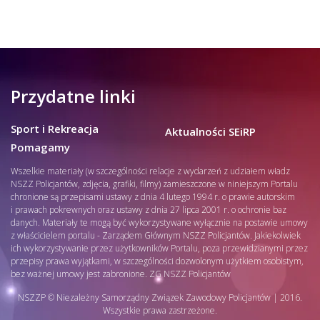
Przydatne linki
Sport i Rekreacja
Aktualności SEiRP
Pomagamy
Wszelkie materiały (w szczególności relacje z wydarzeń z udziałem władz
NSZZ Policjantów, zdjęcia, grafiki, filmy) zamieszczone w niniejszym Portalu
chronione są przepisami ustawy z dnia 4 lutego 1994 r. o prawie autorskim
i prawach pokrewnych oraz ustawy z dnia 27 lipca 2001 r. o ochronie baz
danych. Materiały te mogą być wykorzystywane wyłącznie na postawie umowy
z właścicielem portalu - Zarządem Głównym NSZZ Policjantów. Jakiekolwiek
ich wykorzystywanie przez użytkowników Portalu, poza przewidzianymi przez
przepisy prawa wyjątkami, w szczególności dozwolonym użytkiem osobistym,
bez ważnej umowy jest zabronione. ZG NSZZ Policjantów
NSZZP © Niezależny Samorządny Związek Zawodowy Policjantów | 2016.
Wszystkie prawa zastrzeżone.