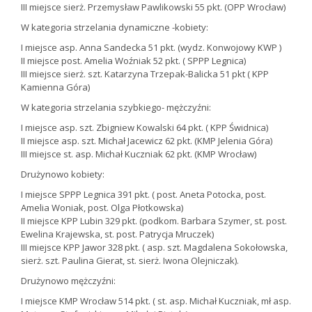
III miejsce sierż. Przemysław Pawlikowski 55 pkt. (OPP Wrocław)
W kategoria strzelania dynamiczne -kobiety:
I miejsce asp. Anna Sandecka 51 pkt. (wydz. Konwojowy KWP )
II miejsce post. Amelia Woźniak 52 pkt. ( SPPP Legnica)
III miejsce sierż. szt. Katarzyna Trzepak-Balicka 51 pkt ( KPP
Kamienna Góra)
W kategoria strzelania szybkiego- mężczyźni:
I miejsce asp. szt. Zbigniew Kowalski 64 pkt. ( KPP Świdnica)
II miejsce asp. szt. Michał Jacewicz 62 pkt. (KMP Jelenia Góra)
III miejsce st. asp. Michał Kuczniak 62 pkt. (KMP Wrocław)
Drużynowo kobiety:
I miejsce SPPP Legnica 391 pkt. ( post. Aneta Potocka, post.
Amelia Woniak, post. Olga Płotkowska)
II miejsce KPP Lubin 329 pkt. (podkom. Barbara Szymer, st. post.
Ewelina Krajewska, st. post. Patrycja Mruczek)
III miejsce KPP Jawor 328 pkt. ( asp. szt. Magdalena Sokołowska,
sierż. szt. Paulina Gierat, st. sierż. Iwona Olejniczak).
Drużynowo mężczyźni:
I miejsce KMP Wrocław 514 pkt. ( st. asp. Michał Kuczniak, mł asp.