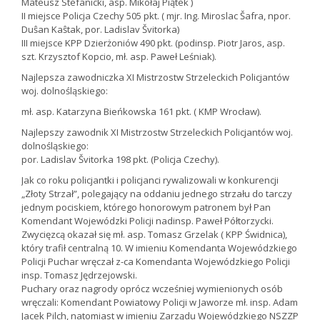
Mateusz Stefanicki, asp. Mikołaj Piątek )
II miejsce Policja Czechy 505 pkt. ( mjr. Ing. Miroslac Šafra, npor.
Duŝan Kaŝtak, por. Ladislav Švitorka)
III miejsce KPP Dzierżoniów 490 pkt. (podinsp. Piotr Jaros, asp.
szt. Krzysztof Kopcio, mł. asp. Paweł Leśniak).
Najlepsza zawodniczka XI Mistrzostw Strzeleckich Policjantów
woj. dolnośląskiego:
mł. asp. Katarzyna Bieńkowska 161 pkt. ( KMP Wrocław).
Najlepszy zawodnik XI Mistrzostw Strzeleckich Policjantów woj.
dolnośląskiego:
por. Ladislav Švitorka 198 pkt. (Policja Czechy).
Jak co roku policjantki i policjanci rywalizowali w konkurencji
„Złoty Strzał”, polegający na oddaniu jednego strzału do tarczy
jednym pociskiem, którego honorowym patronem był Pan
Komendant Wojewódzki Policji nadinsp. Paweł Półtorzycki.
Zwycięzcą okazał się mł. asp. Tomasz Grzelak ( KPP Świdnica),
który trafił centralną 10. W imieniu Komendanta Wojewódzkiego
Policji Puchar wręczał z-ca Komendanta Wojewódzkiego Policji
insp. Tomasz Jędrzejowski.
Puchary oraz nagrody oprócz wcześniej wymienionych osób
wręczali: Komendant Powiatowy Policji w Jaworze mł. insp. Adam
Jacek Pilch, natomiast w imieniu Zarządu Wojewódzkiego NSZZP