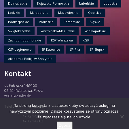
Dolnośląskie
Kujawsko-Pomorskie
Lubelskie
Lubuskie
Łódzkie
Małopolskie
Mazowieckie
Opolskie
Podkarpackie
Podlaskie
Pomorskie
Śląskie
Świętokrzyskie
Warmińsko-Mazurskie
Wielkopolskie
Zachodniopomorskie
KSP Warszawa
KGP
CSP Legionowo
SP Katowice
SP Piła
SP Słupsk
Akademia Policji w Szczytnie
Kontakt
ul. Puławska 148/150
02-624 Warszawa, Polska
woj. mazowieckie
Ta strona korzysta z ciasteczek aby świadczyć usługi na
Telefon:
47 72 135 30,
najwyższym poziomie. Dalsze korzystanie ze strony oznacza,
47 72 122 85,
47 72 142 01,
że zgadzasz się na ich użycie.
47 72 142 02
Zgoda