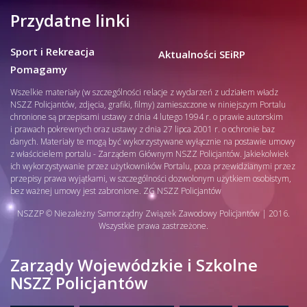
Przydatne linki
Sport i Rekreacja
Aktualności SEiRP
Pomagamy
Wszelkie materiały (w szczególności relacje z wydarzeń z udziałem władz
NSZZ Policjantów, zdjęcia, grafiki, filmy) zamieszczone w niniejszym Portalu
chronione są przepisami ustawy z dnia 4 lutego 1994 r. o prawie autorskim
i prawach pokrewnych oraz ustawy z dnia 27 lipca 2001 r. o ochronie baz
danych. Materiały te mogą być wykorzystywane wyłącznie na postawie umowy
z właścicielem portalu - Zarządem Głównym NSZZ Policjantów. Jakiekolwiek
ich wykorzystywanie przez użytkowników Portalu, poza przewidzianymi przez
przepisy prawa wyjątkami, w szczególności dozwolonym użytkiem osobistym,
bez ważnej umowy jest zabronione. ZG NSZZ Policjantów
NSZZP © Niezależny Samorządny Związek Zawodowy Policjantów | 2016.
Wszystkie prawa zastrzeżone.
Zarządy Wojewódzkie i Szkolne
NSZZ Policjantów