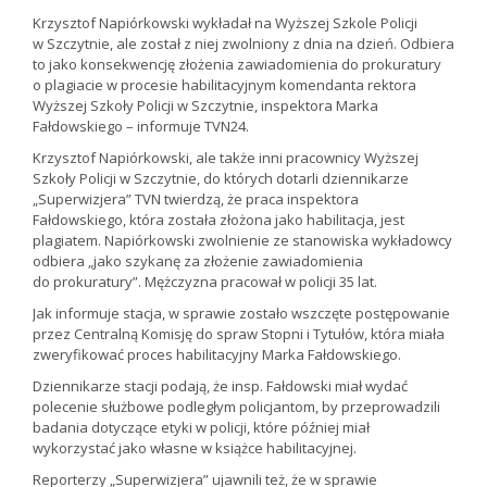
Krzysztof Napiórkowski wykładał na Wyższej Szkole Policji
w Szczytnie, ale został z niej zwolniony z dnia na dzień. Odbiera
to jako konsekwencję złożenia zawiadomienia do prokuratury
o plagiacie w procesie habilitacyjnym komendanta rektora
Wyższej Szkoły Policji w Szczytnie, inspektora Marka
Fałdowskiego – informuje TVN24.
Krzysztof Napiórkowski, ale także inni pracownicy Wyższej
Szkoły Policji w Szczytnie, do których dotarli dziennikarze
„Superwizjera” TVN twierdzą, że praca inspektora
Fałdowskiego, która została złożona jako habilitacja, jest
plagiatem. Napiórkowski zwolnienie ze stanowiska wykładowcy
odbiera „jako szykanę za złożenie zawiadomienia
do prokuratury”. Mężczyzna pracował w policji 35 lat.
Jak informuje stacja, w sprawie zostało wszczęte postępowanie
przez Centralną Komisję do spraw Stopni i Tytułów, która miała
zweryfikować proces habilitacyjny Marka Fałdowskiego.
Dziennikarze stacji podają, że insp. Fałdowski miał wydać
polecenie służbowe podległym policjantom, by przeprowadzili
badania dotyczące etyki w policji, które później miał
wykorzystać jako własne w książce habilitacyjnej.
Reporterzy „Superwizjera” ujawnili też, że w sprawie