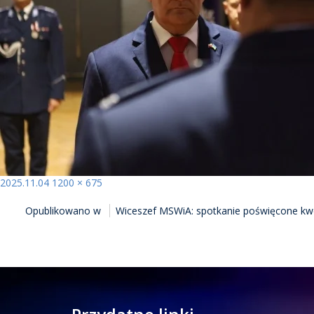
Opublikowano
Pełny
2025.11.04
1200 × 675
NAWIGACJA
rozmiar
Opublikowano w
Wiceszef MSWiA: spotkanie poświęcone kwe
WPISU