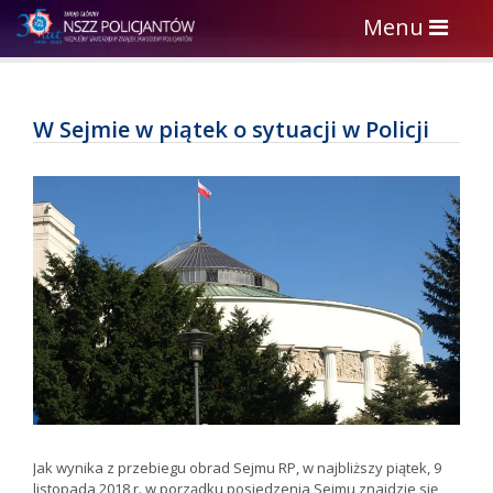
Toggle
Menu
navigation
W Sejmie w piątek o sytuacji w Policji
Jak wynika z przebiegu obrad Sejmu RP, w najbliższy piątek, 9
listopada 2018 r. w porządku posiedzenia Sejmu znajdzie się