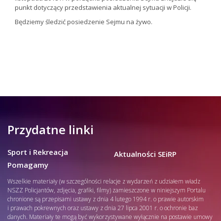
punkt dotyczący przedstawienia aktualnej sytuacji w Policji.
Będziemy śledzić posiedzenie Sejmu na żywo.
Przydatne linki
Sport i Rekreacja
Aktualności SEiRP
Pomagamy
Wszelkie materiały (w szczególności relacje z wydarzeń z udziałem władz
NSZZ Policjantów, zdjęcia, grafiki, filmy) zamieszczone w niniejszym Portalu
chronione są przepisami ustawy z dnia 4 lutego 1994 r. o prawie autorskim
i prawach pokrewnych oraz ustawy z dnia 27 lipca 2001 r. o ochronie baz
danych. Materiały te mogą być wykorzystywane wyłącznie na postawie umowy