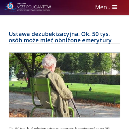
Toggle
Menu
navigation
Ustawa dezubekizacyjna. Ok. 50 tys.
osób może mieć obniżone emerytury
Ok. 50 tys. b. funkcjonariuszy aparatu bezpieczeństwa PRL