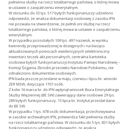
pełnienia służby na rzecz totalitarnego państwa, o której mowa
w ustawie o zaopatrzeniu emerytalnym.
W stosunku do 33 tys. 517 byłych funkcjonariuszy udzielono
odpowiedzi, że analiza dokumentacji osobowej z zasobu IPN
nie pozwala na stwierdzenie, że pełnili oni służbę na rzecz
totalitarnego państwa, o której mowa w ustawie o zaopatrzeniu
emerytalnym.
W przypadku pozostałych 109 tys. 497 nazwisk, w wyniku
kwerendy przeprowadzonej w dostępnych i na bieżąco
aktualizowanych pomocach ewidencyjnych (elektroniczny
inwentarz teczek akt personalnych, centralna kartoteka
osobowa byłych funkcjonariuszy) Instytutu Pamięci Narodowej –
Komisji Ścigania Zbrodni przeciwko Narodowi Polskiemu, nie
odnaleziono dokumentów osobowych.
IPN bada jeszcze przesłane w maju, czerwcu i lipcu br. wnioski
ZER MSW, dotyczące 1707 osób.
Z kolei 16 marca br. do IPN wpłynął wniosek Biura Emerytalnego
Służby Więziennej (BE SW) zawierający dane osobowe 29 tys.
289 byłych funkcjonariuszy. 13 lipca br. Instytut przesłał dane
do BE SW.
W przypadku 1 tys. 478 osób dokumentacja, przechowywana
w zasobie archiwalnym IPN, potwierdza fakt pełnienia służby
na rzecz totalitarnego państwa. W stosunku do 5 tys. 831 byłych
funkcjonariuszy udzielono odpowiedzi, że analiza