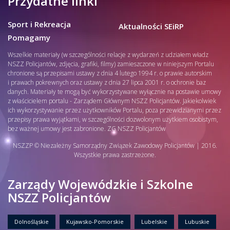
Przydatne linki
Sport i Rekreacja
Aktualności SEiRP
Pomagamy
Wszelkie materiały (w szczególności relacje z wydarzeń z udziałem władz
NSZZ Policjantów, zdjęcia, grafiki, filmy) zamieszczone w niniejszym Portalu
chronione są przepisami ustawy z dnia 4 lutego 1994 r. o prawie autorskim
i prawach pokrewnych oraz ustawy z dnia 27 lipca 2001 r. o ochronie baz
danych. Materiały te mogą być wykorzystywane wyłącznie na postawie umowy
z właścicielem portalu - Zarządem Głównym NSZZ Policjantów. Jakiekolwiek
ich wykorzystywanie przez użytkowników Portalu, poza przewidzianymi przez
przepisy prawa wyjątkami, w szczególności dozwolonym użytkiem osobistym,
bez ważnej umowy jest zabronione. ZG NSZZ Policjantów
NSZZP © Niezależny Samorządny Związek Zawodowy Policjantów | 2016.
Wszystkie prawa zastrzeżone.
Zarządy Wojewódzkie i Szkolne
NSZZ Policjantów
Dolnośląskie
Kujawsko-Pomorskie
Lubelskie
Lubuskie