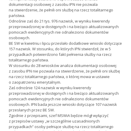
dokumentacji osobowej z zasobu IPN nie pozwala
na stwierdzenie, że pełnili oni służbę na rzecz totalitarnego
państwa.
Odnośnie zaś do 21 tys. 976 nazwisk, w wyniku kwerendy
przeprowadzonej w dostępnych i na bieżąco aktualizowanych
pomocach ewidencyjnych nie odnaleziono dokumentów
osobowych.
BE SW w kwietniu i lipcu przesłało dodatkowe wnioski dotyczące
157 nazwisk. W stosunku, do których IPN stwierdził, że w 5
przypadkach potwierdzono fakt pełnienia służby na rzecz
totalitarnego państwa.
W stosunku do 28 wniosków analiza dokumentacji osobowej
z zasobu IPN nie pozwala na stwierdzenie, że pełnili oni służbę
na rzecz totalitarnego państwa, o której mowa w ustawie
o zaopatrzeniu emerytalnym.
Zaś odnośnie 124 nazwisk w wyniku kwerendy
przeprowadzonej w dostępnych i na bieżąco aktualizowanych
pomocach ewidencyjnych nie odnaleziono dokumentów
osobowych. IPN bada jeszcze wnioski dotyczące 107 nazwisk
przesłanych przez BE SW.
Zgodnie z przepisami, szef MSWiA będzie mógł wyłączyć
z przepisów ustawy „w szczególnie uzasadnionych
przypadkach” osoby pełniące służbę na rzecz totalitarnego