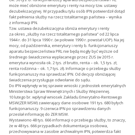
może mieć obniżone emerytury i renty na mocy tzw. ustawy
dezubekizacyjnej. W przypadku tylu osób IPN potwierdził dotąd
fakt pełnienia służby na rzecz totalitarnego państwa – wynika
z informacji IPN.
Tzw. ustawa dezubekizacyjna obniża emerytury i renty
za okres „służby na rzecz totalitarnego państwa” od 22 lipca
1944 r. do 31 lipca 1990 r. (w połowie 1990 r. powstał UOP). Na jej
mocy, od października, emerytury i renty b. funkcjonariuszy
aparatu bezpieczeństwa PRL nie będą mogły być wyższe od
średniego świadczenia wypłacanego przez ZUS (w 2015 r.
emerytura wynosiła ok. 2 tys. zł brutto, renta – ok. 1,5 tys. zł,
renta rodzinna – ok. 1,7 tys. zł). Informacje o przebiegu służby
funkcjonariuszy ma sprawdzać IPN. Od decyzji obniżającej
świadczenia przysługuje odwołanie do sądu.
Do IPN wpłynęły w tej sprawie wnioski z jednostek emerytalnych
Ministerstwa Spraw Wewnętrznych i Służby Więziennej.
10 lutego br. wpłynął wniosek Zakładu Emerytalno-Rentowego
MSW(ZER MSW) zawierający dane osobowe 191 tys. 680 byłych
funkcjonariuszy. 9 czerwca IPN po sprawdzeniu danych
przesłał informację do ZER MSW.
Wystawiono 48 tys. 666 informacji o przebiegu służby, to znaczy,
że w 48 tys. 666 przypadkach dokumentacja osobowa,
przechowywana w zasobie archiwalnym IPN, potwierdza fakt