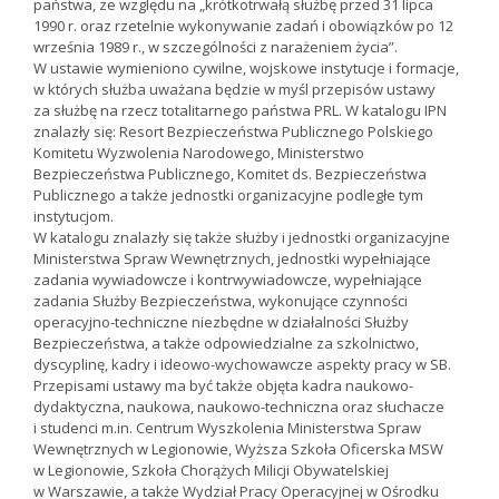
państwa, ze względu na „krótkotrwałą służbę przed 31 lipca
1990 r. oraz rzetelnie wykonywanie zadań i obowiązków po 12
września 1989 r., w szczególności z narażeniem życia”.
W ustawie wymieniono cywilne, wojskowe instytucje i formacje,
w których służba uważana będzie w myśl przepisów ustawy
za służbę na rzecz totalitarnego państwa PRL. W katalogu IPN
znalazły się: Resort Bezpieczeństwa Publicznego Polskiego
Komitetu Wyzwolenia Narodowego, Ministerstwo
Bezpieczeństwa Publicznego, Komitet ds. Bezpieczeństwa
Publicznego a także jednostki organizacyjne podległe tym
instytucjom.
W katalogu znalazły się także służby i jednostki organizacyjne
Ministerstwa Spraw Wewnętrznych, jednostki wypełniające
zadania wywiadowcze i kontrwywiadowcze, wypełniające
zadania Służby Bezpieczeństwa, wykonujące czynności
operacyjno-techniczne niezbędne w działalności Służby
Bezpieczeństwa, a także odpowiedzialne za szkolnictwo,
dyscyplinę, kadry i ideowo-wychowawcze aspekty pracy w SB.
Przepisami ustawy ma być także objęta kadra naukowo-
dydaktyczna, naukowa, naukowo-techniczna oraz słuchacze
i studenci m.in. Centrum Wyszkolenia Ministerstwa Spraw
Wewnętrznych w Legionowie, Wyższa Szkoła Oficerska MSW
w Legionowie, Szkoła Chorążych Milicji Obywatelskiej
w Warszawie, a także Wydział Pracy Operacyjnej w Ośrodku