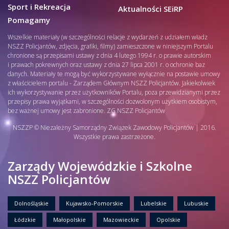
Sport i Rekreacja
Aktualności SEiRP
Pomagamy
Wszelkie materiały (w szczególności relacje z wydarzeń z udziałem władz
NSZZ Policjantów, zdjęcia, grafiki, filmy) zamieszczone w niniejszym Portalu
chronione są przepisami ustawy z dnia 4 lutego 1994 r. o prawie autorskim
i prawach pokrewnych oraz ustawy z dnia 27 lipca 2001 r. o ochronie baz
danych. Materiały te mogą być wykorzystywane wyłącznie na postawie umowy
z właścicielem portalu - Zarządem Głównym NSZZ Policjantów. Jakiekolwiek
ich wykorzystywanie przez użytkowników Portalu, poza przewidzianymi przez
przepisy prawa wyjątkami, w szczególności dozwolonym użytkiem osobistym,
bez ważnej umowy jest zabronione. ZG NSZZ Policjantów
NSZZP © Niezależny Samorządny Związek Zawodowy Policjantów | 2016.
Wszystkie prawa zastrzeżone.
Zarządy Wojewódzkie i Szkolne
NSZZ Policjantów
Dolnośląskie
Kujawsko-Pomorskie
Lubelskie
Lubuskie
Łódzkie
Małopolskie
Mazowieckie
Opolskie