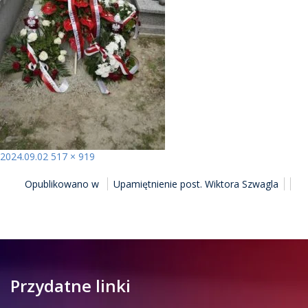
Opublikowano
Pełny
2024.09.02
517 × 919
NAWIGACJA
rozmiar
Opublikowano w
Upamiętnienie post. Wiktora Szwagla
WPISU
Przydatne linki