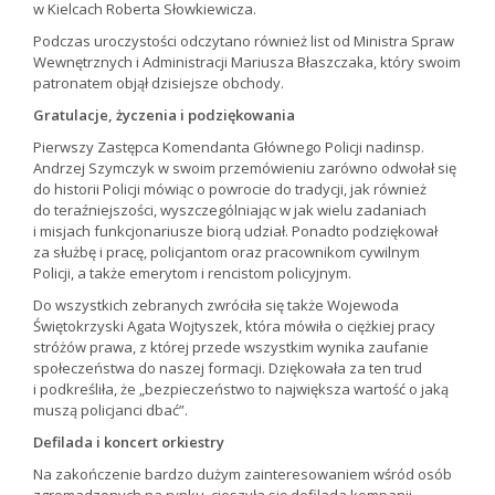
w Kielcach Roberta Słowkiewicza.
Podczas uroczystości odczytano również list od Ministra Spraw
Wewnętrznych i Administracji Mariusza Błaszczaka, który swoim
patronatem objął dzisiejsze obchody.
Gratulacje, życzenia i podziękowania
Pierwszy Zastępca Komendanta Głównego Policji nadinsp.
Andrzej Szymczyk w swoim przemówieniu zarówno odwołał się
do historii Policji mówiąc o powrocie do tradycji, jak również
do teraźniejszości, wyszczególniając w jak wielu zadaniach
i misjach funkcjonariusze biorą udział. Ponadto podziękował
za służbę i pracę, policjantom oraz pracownikom cywilnym
Policji, a także emerytom i rencistom policyjnym.
Do wszystkich zebranych zwróciła się także Wojewoda
Świętokrzyski Agata Wojtyszek, która mówiła o ciężkiej pracy
stróżów prawa, z której przede wszystkim wynika zaufanie
społeczeństwa do naszej formacji. Dziękowała za ten trud
i podkreśliła, że „bezpieczeństwo to największa wartość o jaką
muszą policjanci dbać”.
Defilada i koncert orkiestry
Na zakończenie bardzo dużym zainteresowaniem wśród osób