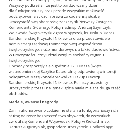
Wszyscy podkreślali, że jest to bardzo ważny dzień
dla funkcjonariuszy oraz przede wszystkim możliwość
podziękowania stróżom prawa za codzienną służbę.
Uroczystość swą obecnością zaszczycili Pierwszy Zastępca
Komendanta Głównego Policji nadinsp. Andrzej Szymczyk,
Wojewoda Świętokrzyski Agata Wojtyszek, ks. Biskup Diecezji
Sandomierskiej Krzysztof Nitkiewicz oraz przedstawiciele
administracji rządowej i samorządowej województwa
świętokrzyskiego, służb mundurowych, a także duchowieństwa.
W uroczystości liczny udział wzięli mieszkańcy regionu
świętokrzyskiego.
Obchody rozpoczęły się o godzinie 12.00 Mszą Świętą
w sandomierskiej Bazylice Katedralnej odprawioną w intencji
policjantów. Mszę koncelebrował ks. Biskup Diecezji
Sandomierskiej Krzysztof Nitkiewicz. Po mszy uczestnicy
uroczystości przeszli na Rynek, gdzie miała miejsce druga część
obchodów.
Medale, awanse i nagrody
Zanim uhonorowano codzienne starania funkcjonariuszy i ich
służbę na rzecz bezpieczeństwa obywateli, do wszystkich
zwrócił się Komendant Wojewódzki Policji w Kielcach insp.
Dariusz Augustyniak, gospodarz uroczystości. Podkreślając,