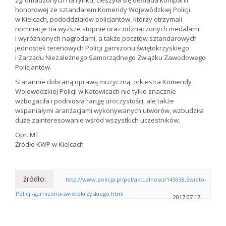
zgromadzonych na rynku, cieszyła się defilada kompanii
honorowej ze sztandarem Komendy Wojewódzkiej Policji
w Kielcach, pododdziałów policjantów, którzy otrzymali
nominacje na wyższe stopnie oraz odznaczonych medalami
i wyróżnionych nagrodami, a także pocztów sztandarowych
jednostek terenowych Policji garnizonu świętokrzyskiego
i Zarządu Niezależnego Samorządnego Związku Zawodowego
Policjantów.
Starannie dobraną oprawą muzyczną, orkiestra Komendy
Wojewódzkiej Policji w Katowicach nie tylko znacznie
wzbogaciła i podniosła rangę uroczystości, ale także
wspaniałymi aranżacjami wykonywanych utworów, wzbudziła
duże zainteresowanie wśród wszystkich uczestników.
Opr. MT
Źródło KWP w Kielcach
źródło:
http://www.policja.pl/pol/aktualnosci/145938,Swieto-
Policji-garnizonu-swietokrzyskiego.html
2017.07.17