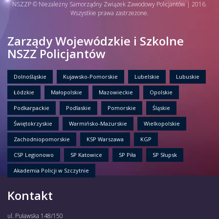
NSZZP © Niezależny Samorządny Związek Zawodowy Policjantów | 2016.
Wszystkie prawa zastrzeżone.
Zarządy Wojewódzkie i Szkolne
NSZZ Policjantów
Dolnośląskie
Kujawsko-Pomorskie
Lubelskie
Lubuskie
Łódzkie
Małopolskie
Mazowieckie
Opolskie
Podkarpackie
Podlaskie
Pomorskie
Śląskie
Świętokrzyskie
Warmińsko-Mazurskie
Wielkopolskie
Zachodniopomorskie
KSP Warszawa
KGP
CSP Legionowo
SP Katowice
SP Piła
SP Słupsk
Akademia Policji w Szczytnie
Kontakt
ul. Puławska 148/150