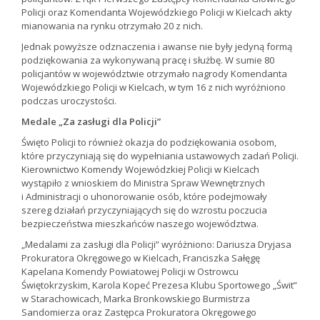
Policji oraz Komendanta Wojewódzkiego Policji w Kielcach akty
mianowania na rynku otrzymało 20 z nich.
Jednak powyższe odznaczenia i awanse nie były jedyną formą
podziękowania za wykonywaną pracę i służbę. W sumie 80
policjantów w województwie otrzymało nagrody Komendanta
Wojewódzkiego Policji w Kielcach, w tym 16 z nich wyróżniono
podczas uroczystości.
Medale „Za zasługi dla Policji”
Święto Policji to również okazja do podziękowania osobom,
które przyczyniają się do wypełniania ustawowych zadań Policji.
Kierownictwo Komendy Wojewódzkiej Policji w Kielcach
wystąpiło z wnioskiem do Ministra Spraw Wewnętrznych
i Administracji o uhonorowanie osób, które podejmowały
szereg działań przyczyniających się do wzrostu poczucia
bezpieczeństwa mieszkańców naszego województwa.
„Medalami za zasługi dla Policji” wyróżniono: Dariusza Dryjasa
Prokuratora Okręgowego w Kielcach, Franciszka Sałęgę
Kapelana Komendy Powiatowej Policji w Ostrowcu
Świętokrzyskim, Karola Kopeć Prezesa Klubu Sportowego „Świt”
w Starachowicach, Marka Bronkowskiego Burmistrza
Sandomierza oraz Zastępca Prokuratora Okręgowego