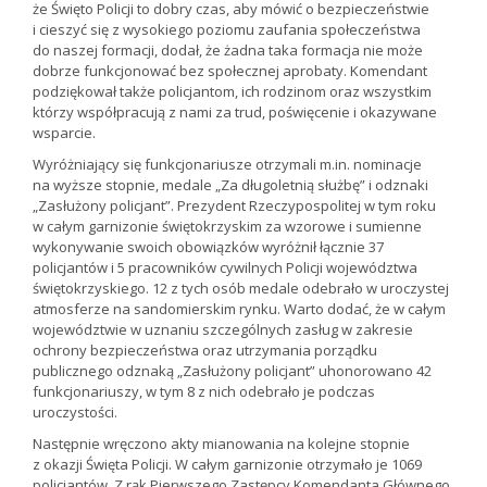
że Święto Policji to dobry czas, aby mówić o bezpieczeństwie
i cieszyć się z wysokiego poziomu zaufania społeczeństwa
do naszej formacji, dodał, że żadna taka formacja nie może
dobrze funkcjonować bez społecznej aprobaty. Komendant
podziękował także policjantom, ich rodzinom oraz wszystkim
którzy współpracują z nami za trud, poświęcenie i okazywane
wsparcie.
Wyróżniający się funkcjonariusze otrzymali m.in. nominacje
na wyższe stopnie, medale „Za długoletnią służbę” i odznaki
„Zasłużony policjant”. Prezydent Rzeczypospolitej w tym roku
w całym garnizonie świętokrzyskim za wzorowe i sumienne
wykonywanie swoich obowiązków wyróżnił łącznie 37
policjantów i 5 pracowników cywilnych Policji województwa
świętokrzyskiego. 12 z tych osób medale odebrało w uroczystej
atmosferze na sandomierskim rynku. Warto dodać, że w całym
województwie w uznaniu szczególnych zasług w zakresie
ochrony bezpieczeństwa oraz utrzymania porządku
publicznego odznaką „Zasłużony policjant” uhonorowano 42
funkcjonariuszy, w tym 8 z nich odebrało je podczas
uroczystości.
Następnie wręczono akty mianowania na kolejne stopnie
z okazji Święta Policji. W całym garnizonie otrzymało je 1069
policjantów. Z rąk Pierwszego Zastępcy Komendanta Głównego