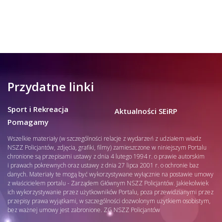
Przydatne linki
Sport i Rekreacja
Aktualności SEiRP
Pomagamy
Wszelkie materiały (w szczególności relacje z wydarzeń z udziałem władz
NSZZ Policjantów, zdjęcia, grafiki, filmy) zamieszczone w niniejszym Portalu
chronione są przepisami ustawy z dnia 4 lutego 1994 r. o prawie autorskim
i prawach pokrewnych oraz ustawy z dnia 27 lipca 2001 r. o ochronie baz
danych. Materiały te mogą być wykorzystywane wyłącznie na postawie umowy
z właścicielem portalu - Zarządem Głównym NSZZ Policjantów. Jakiekolwiek
ich wykorzystywanie przez użytkowników Portalu, poza przewidzianymi przez
przepisy prawa wyjątkami, w szczególności dozwolonym użytkiem osobistym,
bez ważnej umowy jest zabronione. ZG NSZZ Policjantów