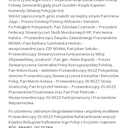
Polowy Generał Brygady Józef Guzdek i Ksiądz Kapelan
Komendy Głównej Policji Jan Kot.
Wśród zaproszonych gości znaleźli się między innymi Pani Irena
Zając – Prezes Fundacji Pomocy Wdowom i Sierotom
Po Poległych Policjantach, Pan Zdzisław Czarnecki – Prezydent
Federacji Stowarzyszeń Służb Mundurowych RP, Pani Iwona
Kalicka – Przewodnicząca Związku Zawodowego Pracowników
MSWiA i Pani Barbara Szerlowska-Heman –
wiceprzewodnicząca ZZP MSWiA, Pan Julian Sekuła –
Przewodniczący Stowarzyszenia Funkcjonariuszy Milicji
Obywatelskiej „Godność”, Pan gen. Adam Rapacki – Prezes
Stowarzyszenia Generałów Policji Rzeczypospolitej Polskiej,
Pan Antoni Duda – wieloletni Przewodniczący NSZZ Policjantów,
obecnie Przewodniczący Stowarzyszenia Emerytów i Rencistów
Policji, Pan Marcin Kolasa – Przewodniczący ZK NSZZ Straży
Granicznej, Pan Krzysztof Hetman – Przewodniczący ZG NSZZ
Pracowników Pożarnictwa oraz Pan Piotr Pietrzak –
Wiceprzewodniczący ZG NSZZ Funkcjonariuszy i Pracowników
Więziennictwa.
Po udzieleniu zebranym błogosławieństwa i wspólnej modlitwie
Przewodniczący ZG NSZZ Policjantów Rafał Jankowski wręczył
Księdzu Biskupowi haftowane logo Policji z krzyżem i napisem:
BÓG, PRAWO, OJCZYZNA.