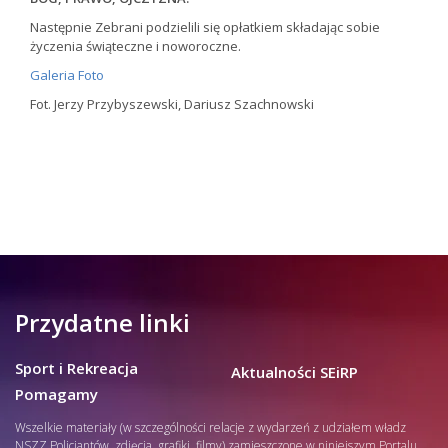
Następnie Zebrani podzielili się opłatkiem składając sobie
życzenia świąteczne i noworoczne.
Galeria Foto
Fot. Jerzy Przybyszewski, Dariusz Szachnowski
Przydatne linki
Sport i Rekreacja
Aktualności SEiRP
Pomagamy
Wszelkie materiały (w szczególności relacje z wydarzeń z udziałem władz
NSZZ Policjantów, zdjęcia, grafiki, filmy) zamieszczone w niniejszym Portalu