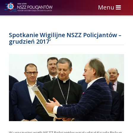
Toggle
Menu
navigation
Spotkanie Wigilijne NSZZ Policjantów –
grudzień 2017′
W uroczystej wigilii NSZZ Policjantów wziął udział Ksiądz Biskup