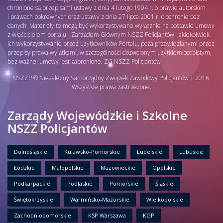
chronione są przepisami ustawy z dnia 4 lutego 1994 r. o prawie autorskim
i prawach pokrewnych oraz ustawy z dnia 27 lipca 2001 r. o ochronie baz
danych. Materiały te mogą być wykorzystywane wyłącznie na postawie umowy
z właścicielem portalu - Zarządem Głównym NSZZ Policjantów. Jakiekolwiek
ich wykorzystywanie przez użytkowników Portalu, poza przewidzianymi przez
przepisy prawa wyjątkami, w szczególności dozwolonym użytkiem osobistym,
bez ważnej umowy jest zabronione. ZG NSZZ Policjantów
NSZZP © Niezależny Samorządny Związek Zawodowy Policjantów | 2016.
Wszystkie prawa zastrzeżone.
Zarządy Wojewódzkie i Szkolne
NSZZ Policjantów
Dolnośląskie
Kujawsko-Pomorskie
Lubelskie
Lubuskie
Łódzkie
Małopolskie
Mazowieckie
Opolskie
Podkarpackie
Podlaskie
Pomorskie
Śląskie
Świętokrzyskie
Warmińsko-Mazurskie
Wielkopolskie
Zachodniopomorskie
KSP Warszawa
KGP