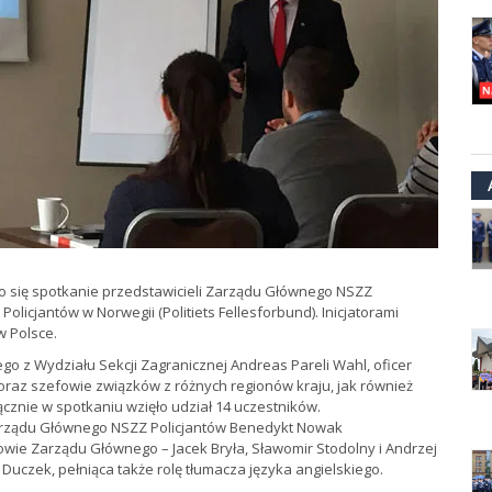
o się spotkanie przedstawicieli Zarządu Głównego NSZZ
licjantów w Norwegii (Politiets Fellesforbund). Inicjatorami
w Polsce.
o z Wydziału Sekcji Zagranicznej Andreas Pareli Wahl, oficer
 oraz szefowie związków z różnych regionów kraju, jak również
Łącznie w spotkaniu wzięło udział 14 uczestników.
Zarządu Głównego NSZZ Policjantów Benedykt Nowak
kowie Zarządu Głównego – Jacek Bryła, Sławomir Stodolny i Andrzej
 Duczek, pełniąca także rolę tłumacza języka angielskiego.