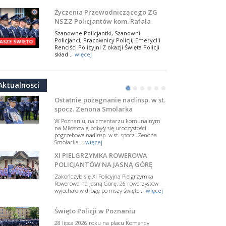
NSZZ Policjantów
Na zaproszenie Zarządu Głównego NSZZ
Życzenia Przewodniczącego ZG
Policjantów w Polsce gościł Rafael Laskowski z
NSZZ Policjantów kom. Rafała
Departamentu Policji w Nowym Jorku, o
Jankowskiego z okazji Święta
..
więcej
Szanowne Policjantki, Szanowni
Policji 2026
Policjanci, Pracownicy Policji, Emeryci i
PAMIĘTAMY I ODDAJMY HOŁD ST.
Renciści Policyjni Z okazji Święta Policji
SIERŻ. MARKOWI SIENICKIEMU
skład ..
więcej
W Biedrusku, pod Tablicą Pamiątkową
NSZZ Policjantów: Policja nie może
poświęconą starszemu sierżantowi Mar
być wciągana w bieżące spory
..
więcej
Aktualnosci
polityczne
•
•
•
•
•
•
W przestrzeni publicznej po raz kolejny
pojawiły się wypowiedzi, które uderzają
Ostatnie pożegnanie nadinsp. w st.
w funkcjonariuszki i funkcjonariuszy
spocz. Zenona Smolarka
Policj ..
więcej
W Poznaniu, na cmentarzu komunalnym
Dodatkowe zarobkowanie
na Miłostowie, odbyły się uroczystości
pogrzebowe nadinsp. w st. spocz. Zenona
policjantów. NSZZP: obecne
Smolarka ..
więcej
rozwiązania wymagają zmian
Do Sejmu trafiła petycja dotycząca
XI PIELGRZYMKA ROWEROWA
zmiany przepisów regulujących
podejmowanie przez policjantów
POLICJANTÓW NA JASNĄ GÓRĘ
dodatkowej pracy zarobkowe ..
więcej
Zakończyła się XI Policyjna Pielgrzymka
Rowerowa na Jasną Górę. 26 rowerzystów
Krok 1. Umorzenie. Krok 2. Walka
wyjechało w drogę po mszy święte ..
więcej
z hejtem
Postępowanie dotyczące interwencji
Święto Policji w Poznaniu
Policji w miejscu zamieszkania red.
Tomasza Sakiewicza zostało umorzone.
28 lipca 2026 roku na placu Komendy