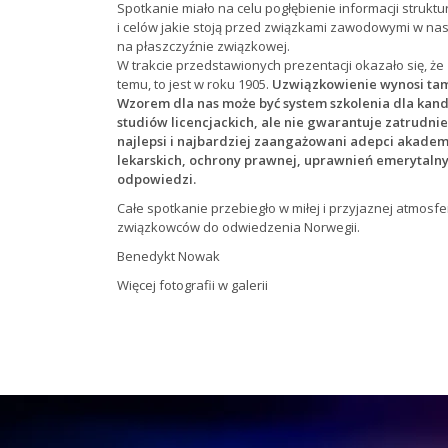
Spotkanie miało na celu pogłębienie informacji struktur
i celów jakie stoją przed związkami zawodowymi w n
na płaszczyźnie związkowej.
W trakcie przedstawionych prezentacji okazało się, ż
temu, to jest w roku 1905.
Uzwiązkowienie wynosi tam o
Wzorem dla nas może być system szkolenia dla kandy
studiów licencjackich, ale nie gwarantuje zatrudnie
najlepsi i najbardziej zaangażowani adepci akademi
lekarskich, ochrony prawnej, uprawnień emerytalnyc
odpowiedzi.
Całe spotkanie przebiegło w miłej i przyjaznej atmosfe
związkowców do odwiedzenia Norwegii.
Benedykt Nowak
Więcej fotografii w galerii