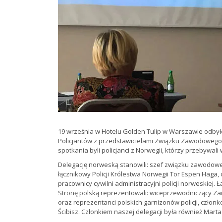
19 września w Hotelu Golden Tulip w Warszawie odbył
Policjantów z przedstawicielami Związku Zawodowego Po
spotkania byli policjanci z Norwegii, którzy przebywali 
Delegację norweską stanowili: szef związku zawodoweg
łącznikowy Policji Królestwa Norwegii Tor Espen Haga,
pracownicy cywilni administracyjni policji norweskiej. 
Stronę polską reprezentowali: wiceprzewodniczący 
oraz reprezentanci polskich garnizonów policji, człon
Ścibisz. Członkiem naszej delegacji była również Marta