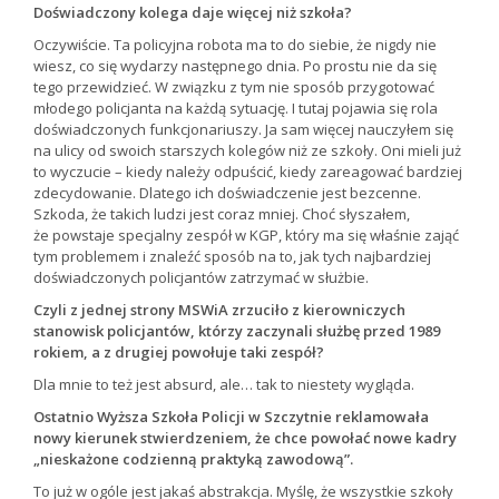
Doświadczony kolega daje więcej niż szkoła?
Oczywiście. Ta policyjna robota ma to do siebie, że nigdy nie
wiesz, co się wydarzy następnego dnia. Po prostu nie da się
tego przewidzieć. W związku z tym nie sposób przygotować
młodego policjanta na każdą sytuację. I tutaj pojawia się rola
doświadczonych funkcjonariuszy. Ja sam więcej nauczyłem się
na ulicy od swoich starszych kolegów niż ze szkoły. Oni mieli już
to wyczucie – kiedy należy odpuścić, kiedy zareagować bardziej
zdecydowanie. Dlatego ich doświadczenie jest bezcenne.
Szkoda, że takich ludzi jest coraz mniej. Choć słyszałem,
że powstaje specjalny zespół w KGP, który ma się właśnie zająć
tym problemem i znaleźć sposób na to, jak tych najbardziej
doświadczonych policjantów zatrzymać w służbie.
Czyli z jednej strony MSWiA zrzuciło z kierowniczych
stanowisk policjantów, którzy zaczynali służbę przed 1989
rokiem, a z drugiej powołuje taki zespół?
Dla mnie to też jest absurd, ale… tak to niestety wygląda.
Ostatnio Wyższa Szkoła Policji w Szczytnie reklamowała
nowy kierunek stwierdzeniem, że chce powołać nowe kadry
„nieskażone codzienną praktyką zawodową”.
To już w ogóle jest jakaś abstrakcja. Myślę, że wszystkie szkoły