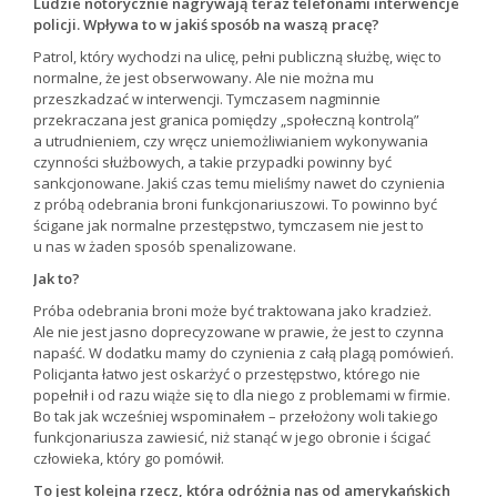
Ludzie notorycznie nagrywają teraz telefonami interwencje
policji. Wpływa to w jakiś sposób na waszą pracę?
Patrol, który wychodzi na ulicę, pełni publiczną służbę, więc to
normalne, że jest obserwowany. Ale nie można mu
przeszkadzać w interwencji. Tymczasem nagminnie
przekraczana jest granica pomiędzy „społeczną kontrolą”
a utrudnieniem, czy wręcz uniemożliwianiem wykonywania
czynności służbowych, a takie przypadki powinny być
sankcjonowane. Jakiś czas temu mieliśmy nawet do czynienia
z próbą odebrania broni funkcjonariuszowi. To powinno być
ścigane jak normalne przestępstwo, tymczasem nie jest to
u nas w żaden sposób spenalizowane.
Jak to?
Próba odebrania broni może być traktowana jako kradzież.
Ale nie jest jasno doprecyzowane w prawie, że jest to czynna
napaść. W dodatku mamy do czynienia z całą plagą pomówień.
Policjanta łatwo jest oskarżyć o przestępstwo, którego nie
popełnił i od razu wiąże się to dla niego z problemami w firmie.
Bo tak jak wcześniej wspominałem – przełożony woli takiego
funkcjonariusza zawiesić, niż stanąć w jego obronie i ścigać
człowieka, który go pomówił.
To jest kolejna rzecz, która odróżnia nas od amerykańskich