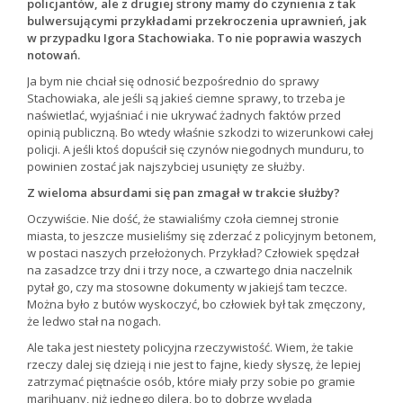
policjantów, ale z drugiej strony mamy do czynienia z tak
bulwersującymi przykładami przekroczenia uprawnień, jak
w przypadku Igora Stachowiaka. To nie poprawia waszych
notowań.
Ja bym nie chciał się odnosić bezpośrednio do sprawy
Stachowiaka, ale jeśli są jakieś ciemne sprawy, to trzeba je
naświetlać, wyjaśniać i nie ukrywać żadnych faktów przed
opinią publiczną. Bo wtedy właśnie szkodzi to wizerunkowi całej
policji. A jeśli ktoś dopuścił się czynów niegodnych munduru, to
powinien zostać jak najszybciej usunięty ze służby.
Z wieloma absurdami się pan zmagał w trakcie służby?
Oczywiście. Nie dość, że stawialiśmy czoła ciemnej stronie
miasta, to jeszcze musieliśmy się zderzać z policyjnym betonem,
w postaci naszych przełożonych. Przykład? Człowiek spędzał
na zasadzce trzy dni i trzy noce, a czwartego dnia naczelnik
pytał go, czy ma stosowne dokumenty w jakiejś tam teczce.
Można było z butów wyskoczyć, bo człowiek był tak zmęczony,
że ledwo stał na nogach.
Ale taka jest niestety policyjna rzeczywistość. Wiem, że takie
rzeczy dalej się dzieją i nie jest to fajne, kiedy słyszę, że lepiej
zatrzymać piętnaście osób, które miały przy sobie po gramie
marihuany, niż jednego dilera, bo to dobrze wygląda