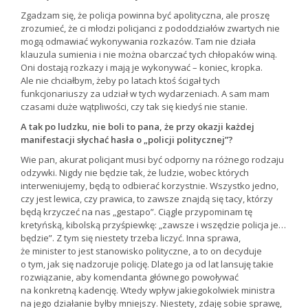
Zgadzam się, że policja powinna być apolityczna, ale proszę
zrozumieć, że ci młodzi policjanci z pododdziałów zwartych nie
mogą odmawiać wykonywania rozkazów. Tam nie działa
klauzula sumienia i nie można obarczać tych chłopaków winą.
Oni dostają rozkazy i mają je wykonywać – koniec, kropka.
Ale nie chciałbym, żeby po latach ktoś ścigał tych
funkcjonariuszy za udział w tych wydarzeniach. A sam mam
czasami duże wątpliwości, czy tak się kiedyś nie stanie.
A tak po ludzku, nie boli to pana, że przy okazji każdej
manifestacji słychać hasła o „policji politycznej”?
Wie pan, akurat policjant musi być odporny na różnego rodzaju
odzywki. Nigdy nie będzie tak, że ludzie, wobec których
interweniujemy, będą to odbierać korzystnie. Wszystko jedno,
czy jest lewica, czy prawica, to zawsze znajdą się tacy, którzy
będą krzyczeć na nas „gestapo”. Ciągle przypominam tę
kretyńską, kibolską przyśpiewkę: „zawsze i wszędzie policja je…
będzie”. Z tym się niestety trzeba liczyć. Inna sprawa,
że minister to jest stanowisko polityczne, a to on decyduje
o tym, jak się nadzoruje policję. Dlatego ja od lat lansuję takie
rozwiązanie, aby komendanta głównego powoływać
na konkretną kadencję. Wtedy wpływ jakiegokolwiek ministra
na jego działanie byłby mniejszy. Niestety, zdaję sobie sprawę,