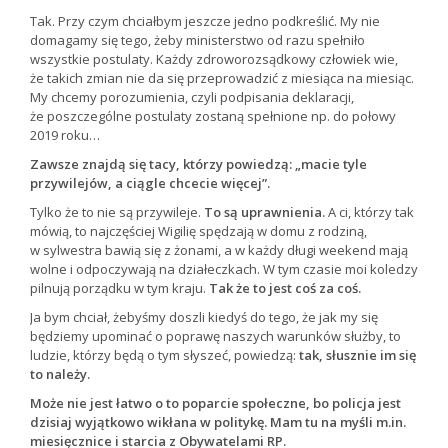
Tak. Przy czym chciałbym jeszcze jedno podkreślić. My nie
domagamy się tego, żeby ministerstwo od razu spełniło
wszystkie postulaty. Każdy zdroworozsądkowy człowiek wie,
że takich zmian nie da się przeprowadzić z miesiąca na miesiąc.
My chcemy porozumienia, czyli podpisania deklaracji,
że poszczególne postulaty zostaną spełnione np. do połowy
2019 roku…
Zawsze znajdą się tacy, którzy powiedzą: „macie tyle
przywilejów, a ciągle chcecie więcej”.
Tylko że to nie są przywileje.
To są uprawnienia.
A ci, którzy tak
mówią, to najczęściej Wigilię spędzają w domu z rodziną,
w sylwestra bawią się z żonami, a w każdy długi weekend mają
wolne i odpoczywają na działeczkach. W tym czasie moi koledzy
pilnują porządku w tym kraju.
Tak że to jest coś za coś.
Ja bym chciał, żebyśmy doszli kiedyś do tego, że jak my się
będziemy upominać o poprawę naszych warunków służby, to
ludzie, którzy będą o tym słyszeć, powiedzą:
tak, słusznie im się
to należy.
Może nie jest łatwo o to poparcie społeczne, bo policja jest
dzisiaj wyjątkowo wikłana w politykę. Mam tu na myśli m.in.
miesięcznice i starcia z Obywatelami RP.