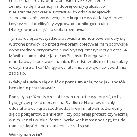
chciał z nami rozmawiać. Odniosłem także wrażenie,
że naprawdę mu zależy na dobrej kondycji służb, co
nieustannie podkreśla. Protest służb odpowiadających
za bezpieczeństwo wewnętrzne kraju nie wyglądałby dobrze
i my też nie chcielibyśmy wyprowadzać nikogo na ulice.
Dlatego warto usiąść do stołu i rozmawiać.
Tym bardziej że wszystkie środowiska mundurowe zwróciły się
w stronę prawicy, bo przed wyborami obiecywali nam podwyżkę
wynagrodzeń, przywrócenie waloryzacji emerytur czy płatne L4.
Mówił to sam minister Jarosław Zieliński. Dlatego wielu
mundurowych postawiło na nich. Przedstawialiśmy ich postulaty
w całym kraju. I co? Minęły dwa lata i nic się w tych sprawach nie
zadziało.
Gdyby nie udało się dojść do porozumienia, to w jaki sposób
będziecie protestować?
Pomysły są różne. Może sobie pan redaktor wyobrazić, co by
było, gdyby przed meczem na Stadionie Narodowym cały
oddział prewencji poszedł oddać krew i miał wolne. Zwrócimy
się do policjantów z ankietami, czy popierają protest, czy wezmą
w nim udział i w jakiej formie. Aczkolwiek mam nadzieję, że uda
nam się dojść do porozumienia z rządzącymi.
Wierzy pan w to?