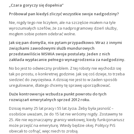
„Czara goryczy się dopełnia”
Próbował pan kiedyś zliczyć wszystkie swoje nadgodziny?
Nie, nigdy tego nie liczyłem, ale na szczęście miałem na tyle
wyrozumiałych szefów, że za nadprogramowy dzień służby,
mogłem sobie potem odebrać wolne.
Jak się pan domyśla, nie pytam przypadkowo. Wraz z innymi
związkami zawodowymi służb mundurowych
przedstawiliście MSWiA swoje postulaty. Jeden z nich
zakłada wypłacanie pełnego wynagrodzenia za nadgodziny.
No bo jest to odwieczny problem. Z tej roboty nie wychodzi się
tak po prostu, o konkretnej godzinie. Jak się coś dzieje, to trzeba
siedzieć do zwycięstwa. A dzisiaj nie jest to w żaden sposób
uregulowane, dlatego chcemy tę sprawę uporządkować.
Duże kontrowersje wzbudza punkt powrotu do tych
rozwiązań emerytalnych sprzed 2012 roku.
Dzisiaj mamy 25 lat pracy i 55 lat życia. Żeby była jasność –
osobiście uważam, że do 15 lat nie wrócimy nigdy. Zostawmy te
25. Ale nie wyznaczajmy granicy wiekowej, kiedy funkcjonariusz
może przejść na emeryturę. Wtedy będzie okej. Politycy PiS
obiecali to cofnąć, więc niech to zrobią.