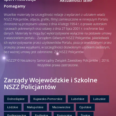
Aktualności SEiRP
Pomagamy
Wszelkie materiały (w szczególności relacje z wydarzeń z udziałem władz
NSZZ Policjantów, zdjęcia, grafiki, filmy) zamieszczone w niniejszym Portalu
chronione są przepisami ustawy z dnia 4 lutego 1994 r. o prawie autorskim
i prawach pokrewnych oraz ustawy z dnia 27 lipca 2001 r. o ochronie baz
danych. Materiały te mogą być wykorzystywane wyłącznie na postawie umowy
z właścicielem portalu - Zarządem Głównym NSZZ Policjantów. Jakiekolwiek
ich wykorzystywanie przez użytkowników Portalu, poza przewidzianymi przez
przepisy prawa wyjątkami, w szczególności dozwolonym użytkiem osobistym,
bez ważnej umowy jest zabronione. ZG NSZZ Policjantów
NSZZP © Niezależny Samorządny Związek Zawodowy Policjantów | 2016.
Wszystkie prawa zastrzeżone.
Zarządy Wojewódzkie i Szkolne
NSZZ Policjantów
Dolnośląskie
Kujawsko-Pomorskie
Lubelskie
Lubuskie
Łódzkie
Małopolskie
Mazowieckie
Opolskie
Podkarpackie
Podlaskie
Pomorskie
Śląskie