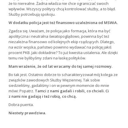
że to nierealne. Żadna władza nie chce ograniczać swoich
wpływów. Wszyscy politycy chcą kontrolować służby, a to błąd.
Służby potrzebują spokoju.
W dodatku policja jest też finansowo uzależniona od MSWiA.
Zgadza się. Uważam, że policja jako formacja, która ma być
apolityczna i neutralna światopoglądowo, powinna być też
niezależna finansowo od kolejnych ekip rządzących. Dlatego,
na wzór wojska, państwo powinno wydawać na policję jakiś
procent PKB. Jaki dokładnie? To już kwestia ustalenia. Ale dzięki
temu nie bylibyśmy zdani na łaskę polityków.
Mam wrażenie, że od lat wracamy do tej samej rozmowy.
Bo tak jest. Ostatnio dobrze to scharakteryzował mój kolega ze
związków zawodowych Służby Więziennej. Tak sobie
siedzieliśmy, gadaliśmy i on w pewnym momencie do mnie
mówi: Popatrz.
Tamci z nami gadali i robili, co chcieli. Ci
z nami nie gadają i też robią, co chcą.
Dobra puenta.
Niestety prawdziwa.