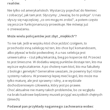
realiów.
Nie tylko od amerykańskich. Wystarczy pojechać do Niemiec
i zobaczyć, jak tam jest. Słyszymy: „Uważaj, bo to policja”. U nas
słyszy się najczęściej: „co oni mogą mi zrobić”, a potem często
się jeszcze funkcjonariuszy prowokuje. Nie mówiąc już
o znieważaniu.
Może wielu policjantów jest zbyt „miękkich”?
To nie tak. Jeśli w wojsku ktoś chce jeździć czołgiem, to
przechodzi inną selekcję niż ten, kto chce być komandosem,
albo pływać w łodzi podwodnej. A u nas selekcja jest
uniwersalna – rzut piłką lekarską, bieg po kopercie itd. Przecież
to jest śmieszne. W dodatku więcej punktów dostaje ten, kto ma
wyższe wykształcenie. A po cholerę nam ktoś, kto ma fakultety
z biologii i genetyki? Generalnie uważam, że powinny być różne
systemy naboru. W prewencji lepiej mieć kogoś, kto może ma
tylko maturę, ale jest sprawny i silny, a w wydziale
dochodzeniowym człowieka, który jest po prawie.
Choć aktualnie nie mamy takich problemów, bo ze względu
na braki kadrowe będziemy musieli przyjąć wszystkich chętnych
(śmiech).
Podawał pan przykłady nagannego zachowania wobec