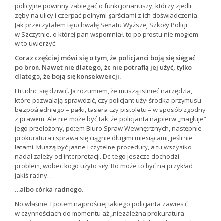
policyjne powinny zabiegać o funkcjonariuszy, którzy zjedli
zęby na ulicy i czerpać pełnymi garściami z ich doświadczenia.
Jak przeczytałem tę uchwałę Senatu Wyższej Szkoły Policji
w Szczytnie, o której pan wspomniał, to po prostu nie mogłem
w to uwierzyć.
Coraz częściej mówi się o tym, że policjanci boją się sięgać
po broń. Nawet nie dlatego, że nie potrafią jej użyć, tylko
dlatego, że boją się konsekwencji.
I trudno się dziwić. Ja rozumiem, że muszą istnieć narzędzia,
które pozwalają sprawdzić, czy policjant użył środka przymusu
bezpośredniego – pałki, tasera czy pistoletu – w sposób zgodny
z prawem. Ale nie może być tak, że policjanta najpierw „magluje”
jego przełożony, potem Biuro Spraw Wewnętrznych, następnie
prokuratura i sprawa się ciągnie długimi miesiącami, jeśli nie
latami. Muszą być jasne i czytelne procedury, a tu wszystko
nadal zależy od interpretacji. Do tego jeszcze dochodzi
problem, wobec kogo użyto siły. Bo może to być na przykład
jakiś radny…
…albo córka radnego.
No właśnie. I potem najprościej takiego policjanta zawiesić
w czynnościach do momentu aż „niezależna prokuratura