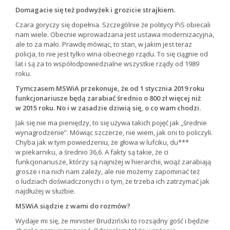
Domagacie się też podwyżek i grozicie strajkiem.
Czara goryczy się dopełnia. Szczególnie że politycy PiS obiecali
nam wiele. Obecnie wprowadzana jest ustawa modernizacyjna,
ale to za mało. Prawdę mówiąc, to stan, w jakim jest teraz
policja, to nie jest tylko wina obecnego rządu. To się ciągnie od
lat i są za to współodpowiedzialne wszystkie rządy od 1989
roku.
Tymczasem MSWiA przekonuje, że od 1 stycznia 2019 roku
funkcjonariusze będą zarabiać średnio o 800 zł więcej niż
w 2015 roku. No i w zasadzie dziwią się, o co wam chodzi.
Jak się nie ma pieniędzy, to się używa takich pojęć jak „średnie
wynagrodzenie”. Mówiąc szczerze, nie wiem, jak oni to policzyli.
Chyba jak w tym powiedzeniu, że głowa w lufciku, du***
w piekarniku, a średnio 36,6. A fakty są takie, że ci
funkcjonariusze, którzy są najniżej w hierarchii, wciąż zarabiają
grosze i na nich nam zależy, ale nie możemy zapominać też
o ludziach doświadczonych i o tym, że trzeba ich zatrzymać jak
najdłużej w służbie.
MSWiA siądzie z wami do rozmów?
Wydaje mi się, że minister Brudziński to rozsądny gość i będzie