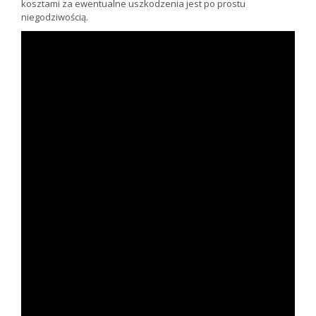
kosztami za ewentualne uszkodzenia jest po prostu
niegodziwością.