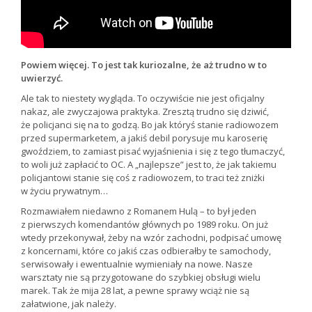
Powiem więcej. To jest tak kuriozalne, że aż trudno w to
uwierzyć.
Ale tak to niestety wygląda. To oczywiście nie jest oficjalny
nakaz, ale zwyczajowa praktyka. Zresztą trudno się dziwić,
że policjanci się na to godzą. Bo jak któryś stanie radiowozem
przed supermarketem, a jakiś debil porysuje mu karoserię
gwoździem, to zamiast pisać wyjaśnienia i się z tego tłumaczyć,
to woli już zapłacić to OC. A „najlepsze” jest to, że jak takiemu
policjantowi stanie się coś z radiowozem, to traci też zniżki
w życiu prywatnym…
Rozmawiałem niedawno z Romanem Hulą – to był jeden
z pierwszych komendantów głównych po 1989 roku. On już
wtedy przekonywał, żeby na wzór zachodni, podpisać umowę
z koncernami, które co jakiś czas odbierałby te samochody,
serwisowały i ewentualnie wymieniały na nowe. Nasze
warsztaty nie są przygotowane do szybkiej obsługi wielu
marek. Tak że mija 28 lat, a pewne sprawy wciąż nie są
załatwione, jak należy.