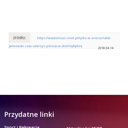
źródło:
https://wiadomosci.onet.pl/tylko-w-onecie/rafal-
jankowski-czas-uderzyc-piescia-w-stol/my8p0vq
2018.04.14
Przydatne linki
Sport i Rekreacja