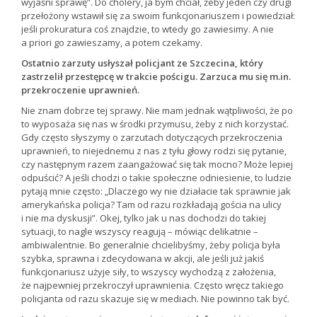
wyjaśni sprawę”. Do cholery, ja bym chciał, żeby jeden czy drugi
przełożony wstawił się za swoim funkcjonariuszem i powiedział:
jeśli prokuratura coś znajdzie, to wtedy go zawiesimy. A nie
a priori go zawieszamy, a potem czekamy.
Ostatnio zarzuty usłyszał policjant ze Szczecina, który
zastrzelił przestępcę w trakcie pościgu. Zarzuca mu się m.in.
przekroczenie uprawnień.
Nie znam dobrze tej sprawy. Nie mam jednak wątpliwości, że po
to wyposaża się nas w środki przymusu, żeby z nich korzystać.
Gdy często słyszymy o zarzutach dotyczących przekroczenia
uprawnień, to niejednemu z nas z tyłu głowy rodzi się pytanie,
czy następnym razem zaangażować się tak mocno? Może lepiej
odpuścić? A jeśli chodzi o takie społeczne odniesienie, to ludzie
pytają mnie często: „Dlaczego wy nie działacie tak sprawnie jak
amerykańska policja? Tam od razu rozkładają gościa na ulicy
i nie ma dyskusji”. Okej, tylko jak u nas dochodzi do takiej
sytuacji, to nagle wszyscy reagują – mówiąc delikatnie –
ambiwalentnie. Bo generalnie chcielibyśmy, żeby policja była
szybka, sprawna i zdecydowana w akcji, ale jeśli już jakiś
funkcjonariusz użyje siły, to wszyscy wychodzą z założenia,
że najpewniej przekroczył uprawnienia. Często wręcz takiego
policjanta od razu skazuje się w mediach. Nie powinno tak być.