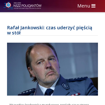
Toggle
Menu
navigation
Rafał Jankowski: czas uderzyć pięścią
w stół
– Wszystkie środowiska mundurowe zwróciły się w stronę