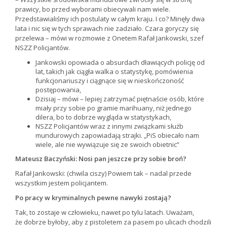
prawicy, bo przed wyborami obiecywali nam wiele.
Przedstawialiśmy ich postulaty w całym kraju. I co? Minęły dwa
lata i nic się w tych sprawach nie zadziało. Czara goryczy się
przelewa – mówi w rozmowie z Onetem Rafał Jankowski, szef
NSZZ Policjantów.
Jankowski opowiada o absurdach dławiących policję od
lat, takich jak ciągła walka o statystykę, pomówienia
funkcjonariuszy i ciągnące się w nieskończoność
postępowania,
Dzisiaj – mówi – lepiej zatrzymać piętnaście osób, które
miały przy sobie po gramie marihuany, niż jednego
dilera, bo to dobrze wygląda w statystykach,
NSZZ Policjantów wraz z innymi związkami służb
mundurowych zapowiadają strajki. „PiS obiecało nam
wiele, ale nie wywiązuje się ze swoich obietnic”
Mateusz Baczyński: Nosi pan jeszcze przy sobie broń?
Rafał Jankowski: (chwila ciszy) Powiem tak – nadal przede
wszystkim jestem policjantem.
Po pracy w kryminalnych pewne nawyki zostają?
Tak, to zostaje w człowieku, nawet po tylu latach. Uważam,
że dobrze byłoby, aby z pistoletem za pasem po ulicach chodzili