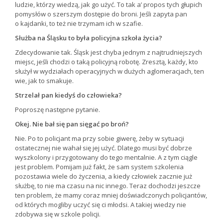
ludzie, którzy wiedzą, jak go użyć. To tak a’ propos tych głupich
pomysłów o szerszym dostępie do broni. Jeśli zapyta pan
o kajdanki, to też nie trzymam ich w szafie.
Służba na Śląsku to była policyjna szkoła życia?
Zdecydowanie tak. Śląsk jest chyba jednym z najtrudniejszych
miejsc, jeśli chodzi o taką policyjną robotę. Zresztą, każdy, kto
służył w wydziałach operacyjnych w dużych aglomeracjach, ten
wie, jak to smakuje.
Strzelał pan kiedyś do człowieka?
Poproszę następne pytanie.
Okej. Nie bał się pan sięgać po broń?
Nie. Po to policjant ma przy sobie giwerę, żeby w sytuacji
ostatecznej nie wahał się jej użyć. Dlatego musi być dobrze
wyszkolony i przygotowany do tego mentalnie. A z tym ciągle
jest problem. Pomijam już fakt, że sam system szkolenia
pozostawia wiele do życzenia, a kiedy człowiek zacznie już
służbę, to nie ma czasu na nic innego. Teraz dochodzi jeszcze
ten problem, że mamy coraz mniej doświadczonych policjantów,
od których mogliby uczyć się ci młodsi. A takiej wiedzy nie
zdobywa się w szkole policji.