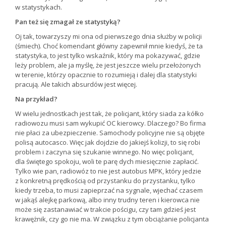
w statystykach.
Pan też się zmagał ze statystyką?
Oj tak, towarzyszy mi ona od pierwszego dnia służby w policji
(śmiech). Choć komendant główny zapewnił mnie kiedyś, że ta
statystyka, to jest tylko wskaźnik, który ma pokazywać, gdzie
leży problem, ale ja myślę, że jest jeszcze wielu przełożonych
w terenie, którzy opacznie to rozumieją i dalej dla statystyki
pracują. Ale takich absurdów jest więcej.
Na przykład?
W wielu jednostkach jest tak, że policjant, który siada za kółko
radiowozu musi sam wykupić OC kierowcy. Dlaczego? Bo firma
nie płaci za ubezpieczenie. Samochody policyjne nie są objęte
polisą autocasco. Więc jak dojdzie do jakiejś kolizji, to się robi
problem i zaczyna się szukanie winnego. No więc policjant,
dla świętego spokoju, woli te parę dych miesięcznie zapłacić.
Tylko wie pan, radiowóz to nie jest autobus MPK, który jedzie
z konkretną prędkością od przystanku do przystanku, tylko
kiedy trzeba, to musi zapieprzać na sygnale, wjechać czasem
w jakąś alejkę parkową, albo inny trudny teren i kierowca nie
może się zastanawiać w trakcie pościgu, czy tam gdzieś jest
krawężnik, czy go nie ma. W związku z tym obciążanie policjanta