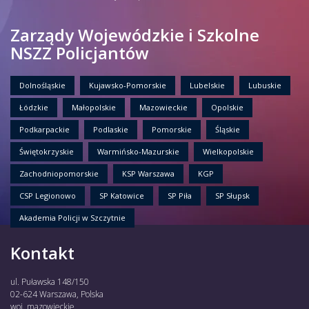
Zarządy Wojewódzkie i Szkolne
NSZZ Policjantów
Dolnośląskie
Kujawsko-Pomorskie
Lubelskie
Lubuskie
Łódzkie
Małopolskie
Mazowieckie
Opolskie
Podkarpackie
Podlaskie
Pomorskie
Śląskie
Świętokrzyskie
Warmińsko-Mazurskie
Wielkopolskie
Zachodniopomorskie
KSP Warszawa
KGP
CSP Legionowo
SP Katowice
SP Piła
SP Słupsk
Akademia Policji w Szczytnie
Kontakt
ul. Puławska 148/150
02-624 Warszawa, Polska
woj. mazowieckie