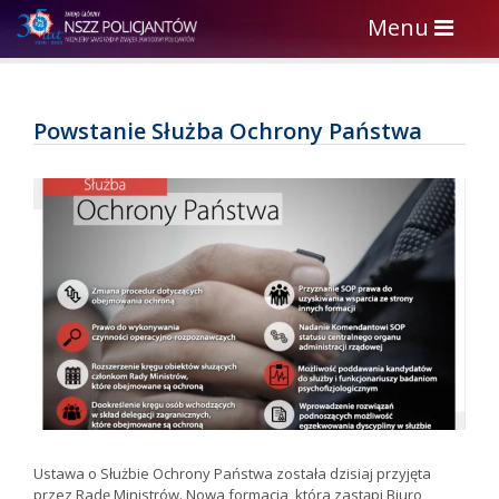
Toggle
Menu
navigation
Powstanie Służba Ochrony Państwa
Ustawa o Służbie Ochrony Państwa została dzisiaj przyjęta
przez Radę Ministrów. Nowa formacja, która zastąpi Biuro