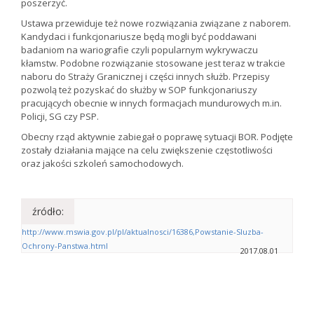
poszerzyć.
Ustawa przewiduje też nowe rozwiązania związane z naborem.
Kandydaci i funkcjonariusze będą mogli być poddawani
badaniom na wariografie czyli popularnym wykrywaczu
kłamstw. Podobne rozwiązanie stosowane jest teraz w trakcie
naboru do Straży Granicznej i części innych służb. Przepisy
pozwolą też pozyskać do służby w SOP funkcjonariuszy
pracujących obecnie w innych formacjach mundurowych m.in.
Policji, SG czy PSP.
Obecny rząd aktywnie zabiegał o poprawę sytuacji BOR. Podjęte
zostały działania mające na celu zwiększenie częstotliwości
oraz jakości szkoleń samochodowych.
źródło:
http://www.mswia.gov.pl/pl/aktualnosci/16386,Powstanie-Sluzba-
Ochrony-Panstwa.html
2017.08.01