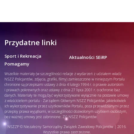
Przydatne linki
Sport i Rekreacja
Aktualności SEiRP
Pomagamy
Wszelkie materiały (w szczególności relacje z wydarzeń z udziałem władz
NSZZ Policjantów, zdjęcia, grafiki, filmy) zamieszczone w niniejszym Portalu
chronione są przepisami ustawy z dnia 4 lutego 1994 r. o prawie autorskim
i prawach pokrewnych oraz ustawy z dnia 27 lipca 2001 r. o ochronie baz
danych. Materiały te mogą być wykorzystywane wyłącznie na postawie umowy
z właścicielem portalu - Zarządem Głównym NSZZ Policjantów. Jakiekolwiek
ich wykorzystywanie przez użytkowników Portalu, poza przewidzianymi przez
przepisy prawa wyjątkami, w szczególności dozwolonym użytkiem osobistym,
bez ważnej umowy jest zabronione. ZG NSZZ Policjantów
NSZZP © Niezależny Samorządny Związek Zawodowy Policjantów | 2016.
Wszystkie prawa zastrzeżone.