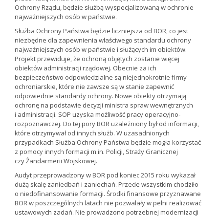
Ochrony Rządu, będzie służbą wyspecjalizowaną w ochronie
najważniejszych osób w państwie.
Służba Ochrony Państwa będzie liczniejsza od BOR, co jest
niezbędne dla zapewnienia właściwego standardu ochrony
najważniejszych osób w państwie i służących im obiektów.
Projekt przewiduje, że ochroną objętych zostanie więcej
obiektów administracji rządowej. Obecnie za ich
bezpieczeństwo odpowiedzialne są niejednokrotnie firmy
ochroniarskie, które nie zawsze są w stanie zapewnić
odpowiednie standardy ochrony. Nowe obiekty otrzymają
ochronę na podstawie decyzji ministra spraw wewnętrznych
i administracji. SOP uzyska możliwość pracy operacyjno-
rozpoznawczej. Do tej pory BOR uzależniony był od informacji,
które otrzymywał od innych służb. W uzasadnionych
przypadkach Służba Ochrony Państwa będzie mogła korzystać
z pomocy innych formacji m.in. Policji, Straży Granicznej
czy Żandarmerii Wojskowej.
Audyt przeprowadzony w BOR pod koniec 2015 roku wykazał
dużą skalę zaniedbań i zaniechań. Przede wszystkim chodziło
o niedofinansowanie formacji. Środki finansowe przyznawane
BOR w poszczególnych latach nie pozwalały w pełni realizować
ustawowych zadań. Nie prowadzono potrzebnej modernizacji