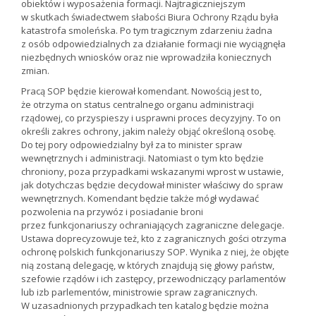
obiektów i wyposażenia formacji. Najtragiczniejszym
w skutkach świadectwem słabości Biura Ochrony Rządu była
katastrofa smoleńska. Po tym tragicznym zdarzeniu żadna
z osób odpowiedzialnych za działanie formacji nie wyciągnęła
niezbędnych wniosków oraz nie wprowadziła koniecznych
zmian.
Pracą SOP będzie kierował komendant. Nowością jest to,
że otrzyma on status centralnego organu administracji
rządowej, co przyspieszy i usprawni proces decyzyjny. To on
określi zakres ochrony, jakim należy objąć określoną osobę.
Do tej pory odpowiedzialny był za to minister spraw
wewnętrznych i administracji. Natomiast o tym kto będzie
chroniony, poza przypadkami wskazanymi wprost w ustawie,
jak dotychczas będzie decydował minister właściwy do spraw
wewnętrznych. Komendant będzie także mógł wydawać
pozwolenia na przywóz i posiadanie broni
przez funkcjonariuszy ochraniających zagraniczne delegacje.
Ustawa doprecyzowuje też, kto z zagranicznych gości otrzyma
ochronę polskich funkcjonariuszy SOP. Wynika z niej, że objęte
nią zostaną delegację, w których znajdują się głowy państw,
szefowie rządów i ich zastępcy, przewodniczący parlamentów
lub izb parlementów, ministrowie spraw zagranicznych.
W uzasadnionych przypadkach ten katalog będzie można