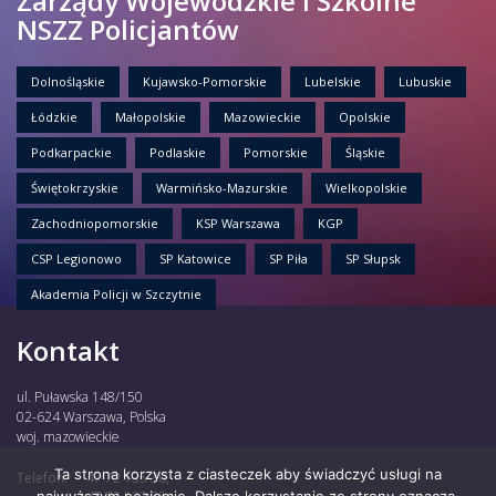
Zarządy Wojewódzkie i Szkolne
NSZZ Policjantów
Dolnośląskie
Kujawsko-Pomorskie
Lubelskie
Lubuskie
Łódzkie
Małopolskie
Mazowieckie
Opolskie
Podkarpackie
Podlaskie
Pomorskie
Śląskie
Świętokrzyskie
Warmińsko-Mazurskie
Wielkopolskie
Zachodniopomorskie
KSP Warszawa
KGP
CSP Legionowo
SP Katowice
SP Piła
SP Słupsk
Akademia Policji w Szczytnie
Kontakt
ul. Puławska 148/150
02-624 Warszawa, Polska
woj. mazowieckie
Ta strona korzysta z ciasteczek aby świadczyć usługi na
Telefon:
47 72 135 30,