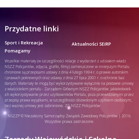
Przydatne linki
Sport i Rekreacja
Aktualności SEiRP
Pomagamy
Wszelkie materiały (w szczególności relacje z wydarzeń z udziałem władz
NSZZ Policjantów, zdjęcia, grafiki, filmy) zamieszczone w niniejszym Portalu
chronione są przepisami ustawy z dnia 4 lutego 1994 r. o prawie autorskim
i prawach pokrewnych oraz ustawy z dnia 27 lipca 2001 r. o ochronie baz
danych. Materiały te mogą być wykorzystywane wyłącznie na postawie umowy
z właścicielem portalu - Zarządem Głównym NSZZ Policjantów. Jakiekolwiek
ich wykorzystywanie przez użytkowników Portalu, poza przewidzianymi przez
przepisy prawa wyjątkami, w szczególności dozwolonym użytkiem osobistym,
bez ważnej umowy jest zabronione. ZG NSZZ Policjantów
NSZZP © Niezależny Samorządny Związek Zawodowy Policjantów | 2016.
Wszystkie prawa zastrzeżone.