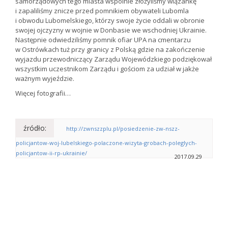
samorządowych tego miasta wspólnie złożyliśmy wiązankę
i zapaliliśmy znicze przed pomnikiem obywateli Lubomla
i obwodu Lubomelskiego, którzy swoje życie oddali w obronie
swojej ojczyzny w wojnie w Donbasie we wschodniej Ukrainie.
Następnie odwiedziliśmy pomnik ofiar UPA na cmentarzu
w Ostrówkach tuż przy granicy z Polską gdzie na zakończenie
wyjazdu przewodniczący Zarządu Wojewódzkiego podziękował
wszystkim uczestnikom Zarządu i gościom za udział w jakże
ważnym wyjeździe.
Więcej fotografii…
źródło:
http://zwnszzplu.pl/posiedzenie-zw-nszz-
policjantow-woj-lubelskiego-polaczone-wizyta-grobach-poleglych-
policjantow-ii-rp-ukrainie/
2017.09.29