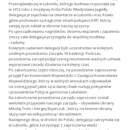
Przenajświętszej w Lubomlu, którego budowa rozpoczęła się
w 1412 roku z inicjatywy Króla Polski Władysława Jagiełły,
delegacja przejechała na cmentarze w Lubomlu oraz Kowlu
gdzie pochowani są tragicznie zmarli policjanci II RP, którzy
swojej życie oddali w obronie naszej ojczyzny.
Po uporządkowaniu nagrobków, złożeniu wiązanek i zapaleniu
zniczy cała delegacja przystąpiła do wspólnej modlitwy
i zadumy.
Kolejnym zadaniem delegacji było uczestnictwo w kolejnym
siódmym posiedzeniu Zarządu VII kadencji. Podczas
posiedzenia zarząd podjął szereg niezmiernie ważnych uchwał,
wypracował zasady działania na kolejny czas.
Po zakończeniu części roboczej, na posiedzenie zaproszenie
przyjęli Pan Komendant Wojewódzki i I Zastępca Komendanta
Wojewódzkiego, którzy w wolnych wnioskach odpowiadali
na szereg pytań jakie są w danej chwili nurtują policjantów
i pracowników Policji w garnizonie Lubelskim.
Na zakończenie posiedzenia zarządu zaproszeni zostali
wieloletni przyjaciele naszego zarządu – obywatele Ukrainy
Mikołaj Trots i Siergiej Bojarczuk , którzy na terenie Ukrainy
służą nam wszelką pomocą i doradztwem.
Następnego dnia, w drodze do Polski, delegacja zatrzymała się
w Lubomlu, gdzie korzystając z zaproszenia władz