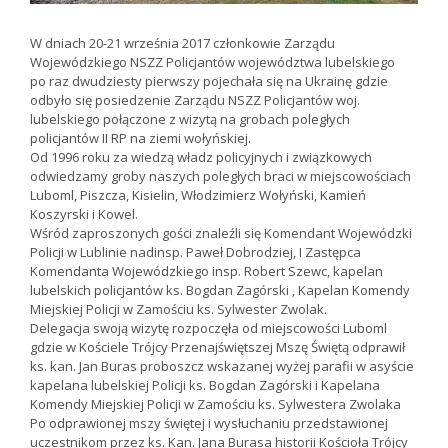
W dniach 20-21 września 2017 członkowie Zarządu
Wojewódzkiego NSZZ Policjantów województwa lubelskiego
po raz dwudziesty pierwszy pojechała się na Ukrainę gdzie
odbyło się posiedzenie Zarządu NSZZ Policjantów woj.
lubelskiego połączone z wizytą na grobach poległych
policjantów II RP na ziemi wołyńskiej.
Od 1996 roku za wiedzą władz policyjnych i związkowych
odwiedzamy groby naszych poległych braci w miejscowościach
Luboml, Piszcza, Kisielin, Włodzimierz Wołyński, Kamień
Koszyrski i Kowel.
Wśród zaproszonych gości znaleźli się Komendant Wojewódzki
Policji w Lublinie nadinsp. Paweł Dobrodziej, I Zastępca
Komendanta Wojewódzkiego insp. Robert Szewc, kapelan
lubelskich policjantów ks. Bogdan Zagórski , Kapelan Komendy
Miejskiej Policji w Zamościu ks. Sylwester Zwolak.
Delegacja swoją wizytę rozpoczęła od miejscowości Luboml
gdzie w Kościele Trójcy Przenajświętszej Mszę Świętą odprawił
ks. kan. Jan Buras proboszcz wskazanej wyżej parafii w asyście
kapelana lubelskiej Policji ks. Bogdan Zagórski i Kapelana
Komendy Miejskiej Policji w Zamościu ks. Sylwestera Zwolaka
Po odprawionej mszy świętej i wysłuchaniu przedstawionej
uczestnikom przez ks. Kan. Jana Burasa historii Kościoła Trójcy