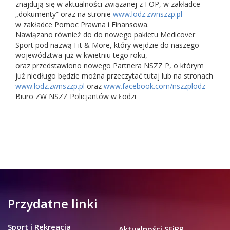
znajdują się w aktualności związanej z FOP, w zakładce
„dokumenty” oraz na stronie
www.lodz.zwnszzp.pl
w zakładce Pomoc Prawna i Finansowa.
Nawiązano również do do nowego pakietu Medicover
Sport pod nazwą Fit & More, który wejdzie do naszego
województwa już w kwietniu tego roku,
oraz przedstawiono nowego Partnera NSZZ P, o którym
już niedługo będzie można przeczytać tutaj lub na stronach
www.lodz.zwnszzp.pl
oraz
www.facebook.com/nszzplodz
Biuro ZW NSZZ Policjantów w Łodzi
Przydatne linki
Sport i Rekreacja
Aktualności SEiRP