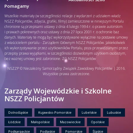
Pomagamy
Wszelkie materiały (w szczególności relacje z wydarzeń z udziałem władz
NSZZ Policjantów, zdjęcia, grafiki, filmy) zamieszczone w niniejszym Portalu
chronione są przepisami ustawy z dnia 4 lutego 1994 r. o prawie autorskim
i prawach pokrewnych oraz ustawy z dnia 27 lipca 2001 r. o ochronie baz
danych. Materiały te mogą być wykorzystywane wyłącznie na postawie umowy
z właścicielem portalu - Zarządem Głównym NSZZ Policjantów. Jakiekolwiek
ich wykorzystywanie przez użytkowników Portalu, poza przewidzianymi przez
przepisy prawa wyjątkami, w szczególności dozwolonym użytkiem osobistym,
bez ważnej umowy jest zabronione. ZG NSZZ Policjantów
NSZZP © Niezależny Samorządny Związek Zawodowy Policjantów | 2016.
Wszystkie prawa zastrzeżone.
Zarządy Wojewódzkie i Szkolne
NSZZ Policjantów
Dolnośląskie
Kujawsko-Pomorskie
Lubelskie
Lubuskie
Łódzkie
Małopolskie
Mazowieckie
Opolskie
Podkarpackie
Podlaskie
Pomorskie
Śląskie