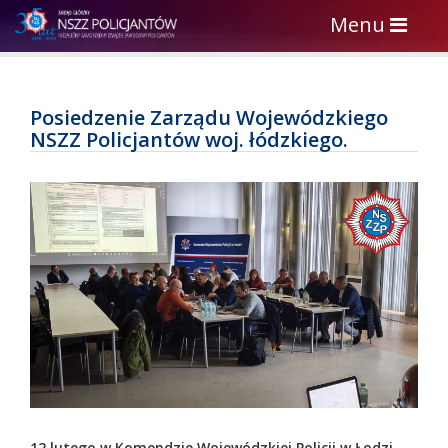
Toggle
Menu
navigation
Posiedzenie Zarządu Wojewódzkiego
NSZZ Policjantów woj. łódzkiego.
12 lutego w Komendzie Wojewódzkiej Policji w Łodzi