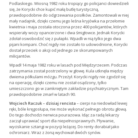
Podlaskiego. Wiosną 1982 roku tropiący go policjanci dowiedzieli
się, że Korycki chce kupić małą butlę turystyczną,
prawdopodobnie do odgrzewania posiłków. Zamontowali w niej
mały nadajnik, dzięki czemu jego leśna kryjówka na przełomie
kwietnia i maja została otoczona przez 400 policjantów, których
wspierały wozy opancerzone i dwa śmigłowce. Jednak Korycki
zdołał oswobodzić się z pułapki. Wpadli w nią tylko jego dwa
pijani kompani. Choć nigdy nie zostało to udowodnione, Korycki
dostał przeciek o akcji od jednego ze skorumpowanych
milicjantów.
Wpadł 14 maja 1982 roku w lasach pod Międzyrzecem. Podczas
zatrzymania został postrzelony w głowę. Kula utknęła między
dwiema półkulami mózgu. Przeżył. Korycki nigdy nie zgodził się
na operację, dzięki czemu nie został osądzony, tylko
umieszczono go w zamkniętym zakładzie psychiatrycznym. Tam
prawdopodobnie zmarł w latach 90.
Wojciech Raczuk – dzisiaj rencista
– cierpi na niedowład lewej
ręki, bóle kręgosłupa, nie może wykonać pełnego obrotu głową.
Do tego dochodzi nerwica pourazowa. Idąc za radą lekarzy
zaczął uprawiać sport dla niepełnosprawnych. Pływanie,
wyciskanie sztangi w pozycji leżącej. Do renty dorabiał jako
ochroniarz. Wraz z żoną wychował dwóch synów.