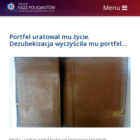
Toggle
Menu
navigation
Portfel uratował mu życie.
Dezubekizacja wyczyściła mu portfel…
Media, a także portal Federacji Stowarzyszeń Służb