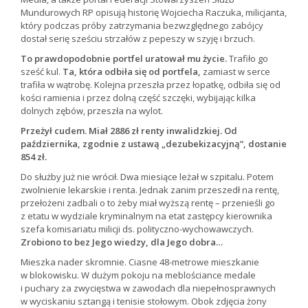
Mundurowych RP opisują historię Wojciecha Raczuka, milicjanta,
który podczas próby zatrzymania bezwzględnego zabójcy
dostał serię sześciu strzałów z pepeszy w szyję i brzuch.
To prawdopodobnie portfel uratował mu życie.
Trafiło go
sześć kul.
Ta, która odbiła się od portfela,
zamiast w serce
trafiła w wątrobę. Kolejna przeszła przez łopatkę, odbiła się od
kości ramienia i przez dolną część szczęki, wybijając kilka
dolnych zębów, przeszła na wylot.
Przeżył cudem. Miał 2886 zł renty inwalidzkiej. Od
października, zgodnie z ustawą „dezubekizacyjną”, dostanie
854 zł.
Do służby już nie wrócił. Dwa miesiące leżał w szpitalu. Potem
zwolnienie lekarskie i renta. Jednak zanim przeszedł na rentę,
przełożeni zadbali o to żeby miał wyższą rentę – przenieśli go
z etatu w wydziale kryminalnym na etat zastępcy kierownika
szefa komisariatu milicji ds. polityczno-wychowawczych.
Zrobiono to bez Jego wiedzy, dla Jego dobra…
Mieszka nader skromnie. Ciasne 48-metrowe mieszkanie
w blokowisku. W dużym pokoju na meblościance medale
i puchary za zwycięstwa w zawodach dla niepełnosprawnych
w wyciskaniu sztangą i tenisie stołowym. Obok zdjęcia żony