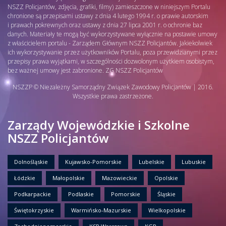
NSZZ Policjantów, zdjęcia, grafiki, filmy) zamieszczone w niniejszym Portalu
chronione są przepisami ustawy z dnia 4 lutego 1994 r. o prawie autorskim
i prawach pokrewnych oraz ustawy z dnia 27 lipca 2001 r. o ochronie baz
danych. Materiały te mogą być wykorzystywane wyłącznie na postawie umowy
z właścicielem portalu - Zarządem Głównym NSZZ Policjantów. Jakiekolwiek
ich wykorzystywanie przez użytkowników Portalu, poza przewidzianymi przez
przepisy prawa wyjątkami, w szczególności dozwolonym użytkiem osobistym,
bez ważnej umowy jest zabronione. ZG NSZZ Policjantów
NSZZP © Niezależny Samorządny Związek Zawodowy Policjantów | 2016.
Wszystkie prawa zastrzeżone.
Zarządy Wojewódzkie i Szkolne
NSZZ Policjantów
Dolnośląskie
Kujawsko-Pomorskie
Lubelskie
Lubuskie
Łódzkie
Małopolskie
Mazowieckie
Opolskie
Podkarpackie
Podlaskie
Pomorskie
Śląskie
Świętokrzyskie
Warmińsko-Mazurskie
Wielkopolskie