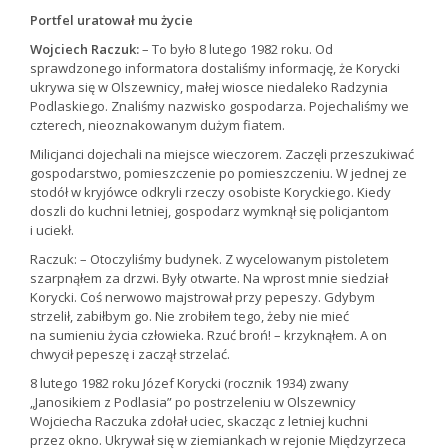
Portfel uratował mu życie
Wojciech Raczuk:
– To było 8 lutego 1982 roku. Od
sprawdzonego informatora dostaliśmy informację, że Korycki
ukrywa się w Olszewnicy, małej wiosce niedaleko Radzynia
Podlaskiego. Znaliśmy nazwisko gospodarza. Pojechaliśmy we
czterech, nieoznakowanym dużym fiatem.
Milicjanci dojechali na miejsce wieczorem. Zaczęli przeszukiwać
gospodarstwo, pomieszczenie po pomieszczeniu. W jednej ze
stodół w kryjówce odkryli rzeczy osobiste Koryckiego. Kiedy
doszli do kuchni letniej, gospodarz wymknął się policjantom
i uciekł.
Raczuk: – Otoczyliśmy budynek. Z wycelowanym pistoletem
szarpnąłem za drzwi. Były otwarte. Na wprost mnie siedział
Korycki. Coś nerwowo majstrował przy pepeszy. Gdybym
strzelił, zabiłbym go. Nie zrobiłem tego, żeby nie mieć
na sumieniu życia człowieka. Rzuć broń! – krzyknąłem. A on
chwycił pepeszę i zaczął strzelać.
8 lutego 1982 roku Józef Korycki (rocznik 1934) zwany
„Janosikiem z Podlasia” po postrzeleniu w Olszewnicy
Wojciecha Raczuka zdołał uciec, skacząc z letniej kuchni
przez okno. Ukrywał się w ziemiankach w rejonie Międzyrzeca