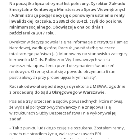
Na początku lipca otrzymał list polecony. Dyrektor Zakładu
Emerytalno-Rentowego Ministerstwa Spraw Wewnętrznych
i Administracji podjął decyzję o ponownym ustaleniu renty
inwalidzkiej Raczuka, z 2886 zł do 854 zł, czyli do poziomu
minimum socjalnego. Obowiązuje ona od dnia 1
października 2017 roku.
Dyrektor w decyzji powołał się na informacje z Instytutu Pamięci
Narodowej, według której Raczuk „pełnił służbę na rzecz
totalitarnego państwa (…). Mianowany na stanowiska zastępcy
kierownika MO ds. Polityczno-Wychowawczych w celu
zwiększenia uposażenia przed otrzymaniem świadczeń
rentowych. O rentę starał się z powodu otrzymania 6 ran
postrzałowych przy próbie ujęcia kryminalisty”.
Raczuk odwołał się od decyzji dyrektora z MSWiA, zgodnie
z procedurą do Sądu Okręgowego w Warszawie.
Posiada trzy orzeczenia sądów powszechnych, które mówią,
że wydział polityczno-wychowawczy nie znajdował się
w strukturach Służby Bezpieczeństwa i nie wykonywał jej
zadań.
– Tak z punktu ludzkiego czuję się oszukany. Zostałem ranny,
o mało nie straciłem życia, walcząc w czasach PRL