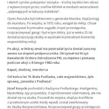
i dwóch synów: policjanta i muzyka – trochę się kłóci ten obraz
z wytworzonym przez szefów MSWiA w mediach wizerunkiem
„opływających w luksusy esbeków”.
Ojciec Raczuka był żołnierzem u generała Maczka. Stąd pociąg
do munduru. Po wojsku, w 1972 roku, wstąpił do milicji. Chciał
rozwiązywać kryminalne zagadki, tropić przestępców,
rozpracowywać gangi. I był w tym dobry. Już w wieku 25 lat
dostał propozycję służby w wydziale kryminalnym komendy
wojewódzkiej milicji.
Po akcji, w której omal nie postradał życia dostał zaoczny
awans na stopień podporucznika. Otrzymał też Krzyż
Kawalerski Orderu Odrodzenia PRL za męstwo i postawę
podczas akcji z 8 lutego 1982 roku.
Kapuś, złodziej, morderca
Od końca lat 70. Biała Podlaska, całe województwo, żyło
sprawą „Janosika z Podlasia”.
Józef Korycki
pochodził z Radzynia Podlaskiego. Inteligentny,
błyskotliwy, typ przywódcy. Z wyróżnieniem zdał maturę, ale nie
dostał się na studia. Poszedł do wojska, skąd po konflikcie
z przełożonym uciekł. Kiedy wpadł, został zwerbowany
do Służby Bezpieczeństwa. Rozpracowywał grupy przestępcze: