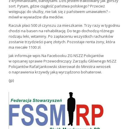
z kryminalistami, bandytami. Dziś jestem traktowany jak gorszy
sort. Pytam, gdzie ciągłość państwa polskiego? Przecież
wstępując do służby, nie tak się z państwem umawiałem? –
mówił w wywiadzie dla mediów.
Raczuk płaci 500 zł czynszu za mieszkanie. Trzy razy w tygodniu
chodzi na basen na rehabilitację. Do tego dochodzą różnego
rodzaju leki, witaminy. Po zapłaceniu wszystkich rachunków
zostanie trzydzieści parę złotych. Pozostaje renta żony, która
ma niecałe 1100 zł.
Jak informuje wpis Na Facebooku ZG NSZZ Policjantów
w opisanej sprawie Przewodniczący Zarządu Głównego NSZZ
Policjantów Rafał Jankowski skierował do Ministra wniosek
o naprawienia krzywdy jaką wyrządzono bohaterowi.
(jp)