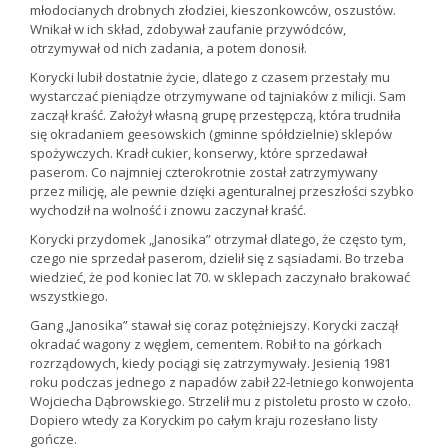
młodocianych drobnych złodziei, kieszonkowców, oszustów.
Wnikał w ich skład, zdobywał zaufanie przywódców,
otrzymywał od nich zadania, a potem donosił.
Korycki lubił dostatnie życie, dlatego z czasem przestały mu
wystarczać pieniądze otrzymywane od tajniaków z milicji. Sam
zaczął kraść. Założył własną grupę przestępczą, która trudniła
się okradaniem geesowskich (gminne spółdzielnie) sklepów
spożywczych. Kradł cukier, konserwy, które sprzedawał
paserom. Co najmniej czterokrotnie został zatrzymywany
przez milicję, ale pewnie dzięki agenturalnej przeszłości szybko
wychodził na wolność i znowu zaczynał kraść.
Korycki przydomek „Janosika” otrzymał dlatego, że często tym,
czego nie sprzedał paserom, dzielił się z sąsiadami. Bo trzeba
wiedzieć, że pod koniec lat 70. w sklepach zaczynało brakować
wszystkiego.
Gang „Janosika” stawał się coraz potężniejszy. Korycki zaczął
okradać wagony z węglem, cementem. Robił to na górkach
rozrządowych, kiedy pociągi się zatrzymywały. Jesienią 1981
roku podczas jednego z napadów zabił 22-letniego konwojenta
Wojciecha Dąbrowskiego. Strzelił mu z pistoletu prosto w czoło.
Dopiero wtedy za Koryckim po całym kraju rozesłano listy
gończe.