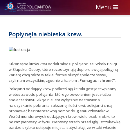
Toggle
Menu
navigation
Popłynęła niebieska krew.
Kilkanaście litrów krwi oddali młodzi policjanci ze Szkoły Policji
w Słupsku. Osoby, które rozpoczynają dopiero swoją policyjną
karierę chcą także w takiej formie służyć społeczeństwu,
czyli nam wszystkim, zgodnie z hasłem
„Pomagać i chronić”.
Policjanci oddający krew podkreślają że taki gest jest wpisany
w etos zawodu policjanta, którego powołaniem jest służba
społeczeństwu. Akcja nie jest wyłącznie nastawiona
na uzyskanie pobrania założonej ilości krwi, policjanci chcą
promować bezinteresowną pomoc drugiemu człowiekowi.
Wśród mundurowych oddających krew, wiele osób zrobiło to
po raz pierwszy w życiu. Pierwszy strach przed igłą i strzykawką
bardzo szybko ustępuje miejsca satysfakcji, że w taki właśnie