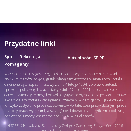
Przydatne linki
Sport i Rekreacja
Aktualności SEiRP
Pomagamy
Wszelkie materiały (w szczególności relacje z wydarzeń z udziałem władz
NSZZ Policjantów, zdjęcia, grafiki, filmy) zamieszczone w niniejszym Portalu
chronione są przepisami ustawy z dnia 4 lutego 1994 r. o prawie autorskim
i prawach pokrewnych oraz ustawy z dnia 27 lipca 2001 r. o ochronie baz
danych. Materiały te mogą być wykorzystywane wyłącznie na postawie umowy
z właścicielem portalu - Zarządem Głównym NSZZ Policjantów. Jakiekolwiek
ich wykorzystywanie przez użytkowników Portalu, poza przewidzianymi przez
przepisy prawa wyjątkami, w szczególności dozwolonym użytkiem osobistym,
bez ważnej umowy jest zabronione. ZG NSZZ Policjantów
NSZZP © Niezależny Samorządny Związek Zawodowy Policjantów | 2016.
Wszystkie prawa zastrzeżone.