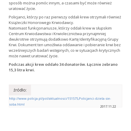
sposób można pomóc innym, a czasami być może również
uratować życie.
Policjanci, którzy po raz pierwszy oddali krew otrzymali również
Książeczki Honorowego Krwiodawcy.
Natomiast funkcjonariusze, którzy oddali krew w słupskim
Centrum Krwiodawstwa i Krwiolecznictwa przynajmniej
dwukrotnie otrzymują dodatkowo Kartę Identyfikacyjną Grupy
Krwi. Dokument ten umożliwia oddawanie i pobieranie krwi bez
wcześniejszych badań wstępnych, co w sytuacjach krytycznych
może nawet uratować życie.
Podczas akcji krew oddało 34 donatorów. Łącznie zebrano
15,3 litra krwi.
źródło:
http://www.policja.pl/pol/aktualnosci/151575,Policjanci-dziela-sie-
soba.html
2017.11.22