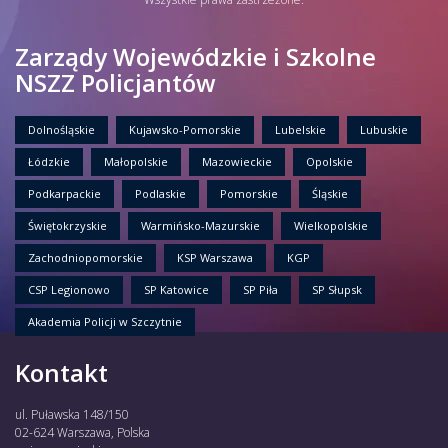
Zarządy Wojewódzkie i Szkolne
NSZZ Policjantów
Dolnośląskie
Kujawsko-Pomorskie
Lubelskie
Lubuskie
Łódzkie
Małopolskie
Mazowieckie
Opolskie
Podkarpackie
Podlaskie
Pomorskie
Śląskie
Świętokrzyskie
Warmińsko-Mazurskie
Wielkopolskie
Zachodniopomorskie
KSP Warszawa
KGP
CSP Legionowo
SP Katowice
SP Piła
SP Słupsk
Akademia Policji w Szczytnie
Kontakt
ul. Puławska 148/150
02-624 Warszawa, Polska