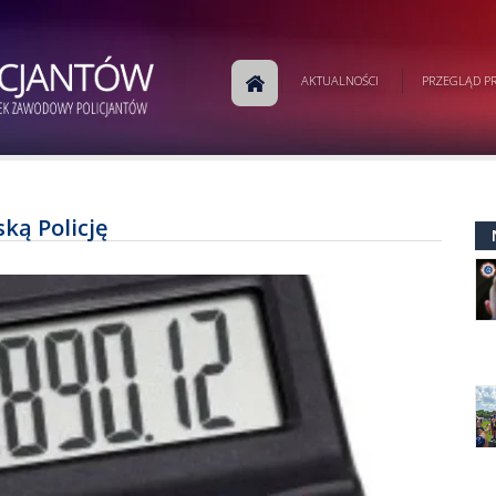
AKTUALNOŚCI
PRZEGLĄD PR
ską Policję