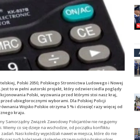
telskiej, Polski 2050, Polskiego Stronnictwa Ludowego i Nowej
 Jest to w pełni autorski projekt, który odzwierciedla poglądy
kcjonowania Polski, wyzwania przed którymi stoi nasz kraj,
 przed ubiegłorocznymi wyborami. Dla Polskiej Policji
równania Wojsko Polskie otrzyma 5 % i dziesięć razy więcej od
rznego kraju.
eżny Samorządny Związek Zawodowy Policjantów nie negujemy
. Wiemy co się dzieje na wschodzie, od początku konfliktu
 zadań. Nasi koledzy wyjeżdżali nawet w miejsca, które do nie
ki naszych koleżanek i kolegów strzegą polsko-białoruskiej