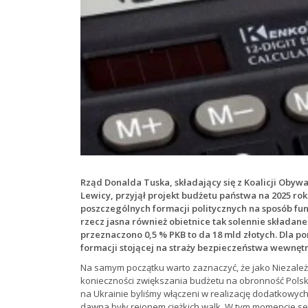
Rząd Donalda Tuska, składający się z Koalicji Obywa
Lewicy, przyjął projekt budżetu państwa na 2025 rok.
poszczególnych formacji politycznych na sposób fun
rzecz jasna również obietnice tak solennie składane
przeznaczono 0,5 % PKB to da 18 mld złotych. Dla po
formacji stojącej na straży bezpieczeństwa wewnęt
Na samym początku warto zaznaczyć, że jako Niezal
konieczności zwiększania budżetu na obronność Polski
na Ukrainie byliśmy włączeni w realizację dodatkowych
dawna były rejonem ciężkich walk. W tym momencie set