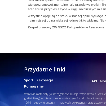
Jako strona społeczna wielokrotnie przekonywaliśmy
wielopoziomowej, mentalnej, ale przede wszystkim fina
scenariusz przyniesie życie w ciągu najbliższych miesi
Wszystkie opcje są na stole. W naszej opinii sytuacja 
najmniejszej do największej jednostki, to widzimy. Nie w
Zespół prasowy ZW NSZZ Policjantów w Rzeszowie.
Przydatne linki
Sport i Rekreacja
Aktualno
Pomagamy
Wszelkie materiały (w szczególności relacje z wydarzeń z udział
grafiki, filmy) zamieszczone w niniejszym Portalu chronione są p
1994 r. o prawie autorskim i prawach pokrewnych oraz ustawy z d