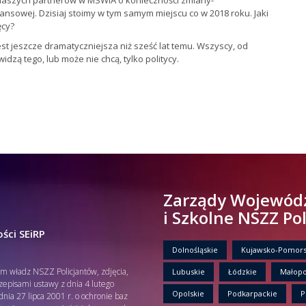
 naszych partnerów w MSWiA o konieczności zmiany-
nsowej. Dzisiaj stoimy w tym samym miejscu co w 2018 roku. Jaki
ęcy?
jest jeszcze dramatyczniejsza niż sześć lat temu. Wszyscy, od
idzą tego, lub może nie chcą, tylko politycy.
Zarządy Wojewód
i Szkolne NSZZ Po
ści SEiRP
Dolnośląskie
Kujawsko-Pomors
em władz NSZZ Policjantów, zdjęcia,
Lubuskie
Łódzkie
Małopo
rzepisami ustawy z dnia 4 lutego
Opolskie
Podkarpackie
P
nia 27 lipca 2001 r. o ochronie baz