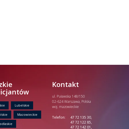
Policjantów w Polsce gościł Rafael Laskowski z
Departamentu Policji w Nowym Jorku, o
..
więcej
PAMIĘTAMY I ODDAJMY HOŁD ST.
SIERŻ. MARKOWI SIENICKIEMU
W Biedrusku, pod Tablicą Pamiątkową
poświęconą starszemu sierżantowi Mar
..
więcej
zkie
Kontakt
licjantów
ul. Puławska 148/150
02-624 Warszawa, Polska
kie
Lubelskie
woj. mazowieckie
lskie
Mazowieckie
Telefon:
47 72 135 30,
47 72 122 85,
odlaskie
47 72 142 01,