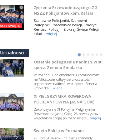
NSZZ Policjantów
Na zaproszenie Zarządu Głównego NSZZ
Życzenia Przewodniczącego ZG
Policjantów w Polsce gościł Rafael Laskowski z
NSZZ Policjantów kom. Rafała
Departamentu Policji w Nowym Jorku, o
Jankowskiego z okazji Święta
..
więcej
Szanowne Policjantki, Szanowni
Policji 2026
Policjanci, Pracownicy Policji, Emeryci i
PAMIĘTAMY I ODDAJMY HOŁD ST.
Renciści Policyjni Z okazji Święta Policji
SIERŻ. MARKOWI SIENICKIEMU
skład ..
więcej
W Biedrusku, pod Tablicą Pamiątkową
NSZZ Policjantów: Policja nie może
poświęconą starszemu sierżantowi Mar
być wciągana w bieżące spory
..
więcej
Aktualnosci
polityczne
•
•
•
•
•
•
W przestrzeni publicznej po raz kolejny
pojawiły się wypowiedzi, które uderzają
Ostatnie pożegnanie nadinsp. w st.
w funkcjonariuszki i funkcjonariuszy
spocz. Zenona Smolarka
Policj ..
więcej
W Poznaniu, na cmentarzu komunalnym
Dodatkowe zarobkowanie
na Miłostowie, odbyły się uroczystości
pogrzebowe nadinsp. w st. spocz. Zenona
policjantów. NSZZP: obecne
Smolarka ..
więcej
rozwiązania wymagają zmian
Do Sejmu trafiła petycja dotycząca
XI PIELGRZYMKA ROWEROWA
zmiany przepisów regulujących
podejmowanie przez policjantów
POLICJANTÓW NA JASNĄ GÓRĘ
dodatkowej pracy zarobkowe ..
więcej
Zakończyła się XI Policyjna Pielgrzymka
Rowerowa na Jasną Górę. 26 rowerzystów
Krok 1. Umorzenie. Krok 2. Walka
wyjechało w drogę po mszy święte ..
więcej
z hejtem
Postępowanie dotyczące interwencji
Święto Policji w Poznaniu
Policji w miejscu zamieszkania red.
Tomasza Sakiewicza zostało umorzone.
28 lipca 2026 roku na placu Komendy