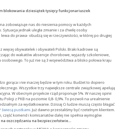
m blokowania dziesiątek tysięcy funkcjonariuszek
na zobowiązuje nas do niesienia pomocy w każdych
. Sytuacja jednak uległa zmianie i za chwilę osoby
lewa do prawa- obudzą się w rzeczywistości, w której po drugiej
az więcej obywatelek i obywateli Polski. Braki kadrowe są
ączając do wakatów absencje chorobowe, wyjazdy szkoleniowe,
 osobowego. To już nie są 3 województwa a blisko połowa kraju
dzo gorąca i nie inaczej będzie w tym roku. Budżet to dopiero
ołecznego. Wszystkie trzy największe centrale związkowej apelują
cyjna. W obecnym projekcie rząd proponuje 5%. W naszej opinii
 Policji z PKB na poziomie 0,8- 0,9%. To pozwoli na urealnienie
zialnym za wydatkowanie. Dzisiaj Ci ludzie muszą często błagać
 świecą pustkami
. Już dawno przestaliśmy być rzetelnym klientem.
ji, część komend i komisariatów dalej nie spełnia wymogów
 na oszczędzaniu na bezpieczeństwie…