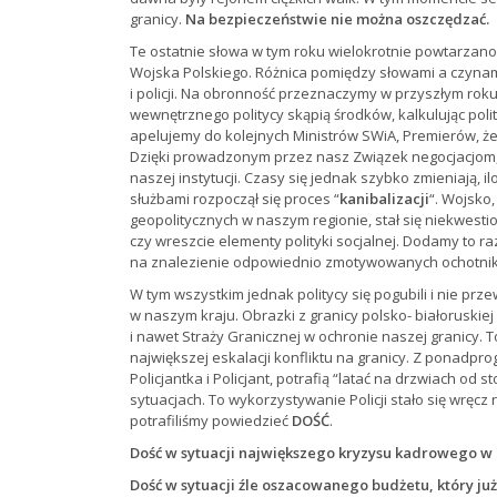
granicy.
Na bezpieczeństwie nie można oszczędzać.
Te ostatnie słowa w tym roku wielokrotnie powtarzano 
Wojska Polskiego. Różnica pomiędzy słowami a czynam
i policji. Na obronność przeznaczymy w przyszłym rok
wewnętrznego politycy skąpią środków, kalkulując polity
apelujemy do kolejnych Ministrów SWiA, Premierów, że 
Dzięki prowadzonym przez nasz Związek negocjacjom,
naszej instytucji. Czasy się jednak szybko zmieniają, il
służbami rozpoczął się proces “
kanibalizacji
“. Wojsko,
geopolitycznych w naszym regionie, stał się niekwest
czy wreszcie elementy polityki socjalnej. Dodamy to ra
na znalezienie odpowiednio zmotywowanych ochotni
W tym wszystkim jednak politycy się pogubili i nie pr
w naszym kraju. Obrazki z granicy polsko- białoruski
i nawet Straży Granicznej w ochronie naszej granicy. 
największej eskalacji konfliktu na granicy. Z ponadp
Policjantka i Policjant, potrafią “latać na drzwiach od
sytuacjach. To wykorzystywanie Policji stało się wręcz 
potrafiliśmy powiedzieć
DOŚĆ
.
Dość w sytuacji największego kryzysu kadrowego w h
Dość w sytuacji źle oszacowanego budżetu, który ju