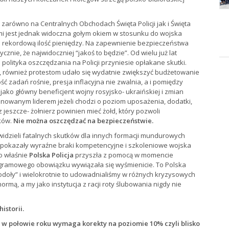
zarówno na Centralnych Obchodach Święta Policji jak i Święta
i jest jednak widoczna gołym okiem w stosunku do wojska
u rekordową ilość pieniędzy. Na zapewnienie bezpieczeństwa
cznie, że najwidoczniej “jakoś to będzie”. Od wielu już lat
polityka oszczędzania na Policji przyniesie opłakane skutki.
 również protestom udało się wydatnie zwiększyć budżetowanie
ość zadań rośnie, presja inflacyjna nie zwalnia, a i pomiędzy
 jako główny beneficjent wojny rosyjsko- ukraińskiej i zmian
ionowanym liderem jeżeli chodzi o poziom uposażenia, dodatki,
z jeszcze- żołnierz powinien mieć żołd, który pozwoli
ków.
Nie można oszczędzać na bezpieczeństwie.
zewidzieli fatalnych skutków dla innych formacji mundurowych
ej pokazały wyraźne braki kompetencyjne i szkoleniowe wojska
To właśnie
Polska Policja
przyszła z pomocą w momencie
rogramowego obowiązku wywiązała się wyśmienicie. To Polska
 stodoły” i wielokrotnie to udowadnialiśmy w różnych kryzysowych
normą, a my jako instytucja z racji roty ślubowania nigdy nie
istorii.
ż w połowie roku wymaga korekty na poziomie 10% czyli blisko