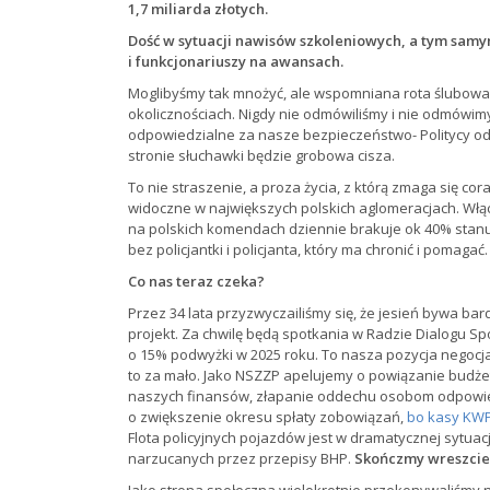
1,7 miliarda złotych.
Dość w sytuacji nawisów szkoleniowych, a tym samy
i funkcjonariuszy na awansach.
Moglibyśmy tak mnożyć, ale wspomniana rota ślubowa
okolicznościach. Nigdy nie odmówiliśmy i nie odmówimy
odpowiedzialne za nasze bezpieczeństwo- Politycy od 
stronie słuchawki będzie grobowa cisza.
To nie straszenie, a proza życia, z którą zmaga się cor
widoczne w największych polskich aglomeracjach. Wł
na polskich komendach dziennie brakuje ok 40% stanu
bez policjantki i policjanta, który ma chronić i pomagać.
Co nas teraz czeka?
Przez 34 lata przyzwyczailiśmy się, że jesień bywa bar
projekt. Za chwilę będą spotkania w Radzie Dialogu Sp
o 15% podwyżki w 2025 roku. To nasza pozycja negocja
to za mało. Jako NSZZP apelujemy o powiązanie budżetu
naszych finansów, złapanie oddechu osobom odpowied
o zwiększenie okresu spłaty zobowiązań,
bo kasy KWP
Flota policyjnych pojazdów jest w dramatycznej sytuac
narzucanych przez przepisy BHP.
Skończmy wreszcie