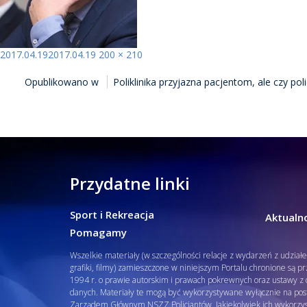
Opublikowano
Pełny
2017.04.19
2017.04.19
200 × 210
NAWIGACJA
rozmiar
Opublikowano w
Poliklinika przyjazna pacjentom, ale czy po
WPISU
Przydatne linki
Sport i Rekreacja
Aktualno
Pomagamy
Wszelkie materiały (w szczególności relacje z wydarzeń z udział
grafiki, filmy) zamieszczone w niniejszym Portalu chronione są p
1994 r. o prawie autorskim i prawach pokrewnych oraz ustawy z d
danych. Materiały te mogą być wykorzystywane wyłącznie na pos
Zarządem Głównym NSZZ Policjantów. Jakiekolwiek ich wykorzys