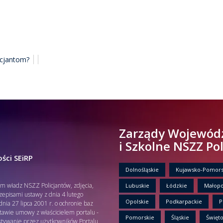
licjantom?
Zarządy Wojewód
i Szkolne NSZZ Po
ści SEiRP
Dolnośląskie
Kujawsko-Pomors
em władz NSZZ Policjantów, zdjęcia,
Lubuskie
Łódzkie
Małopo
rzepisami ustawy z dnia 4 lutego
Opolskie
Podkarpackie
P
nia 27 lipca 2001 r. o ochronie baz
tawie umowy z właścicielem portalu -
Pomorskie
Śląskie
Święto
tywanie przez użytkowników Portalu,