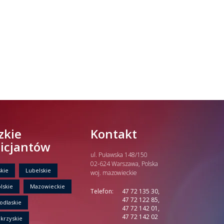
zkie
Kontakt
licjantów
ul. Puławska 148/150
02-624 Warszawa, Polska
kie
Lubelskie
woj. mazowieckie
lskie
Mazowieckie
Telefon:
47 72 135 30,
47 72 122 85,
odlaskie
47 72 142 01,
47 72 142 02
krzyskie