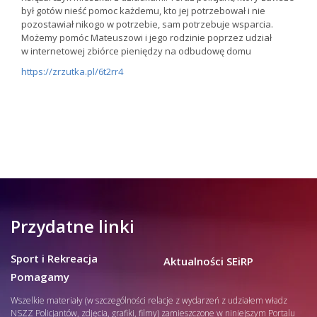
był gotów nieść pomoc każdemu, kto jej potrzebował i nie
pozostawiał nikogo w potrzebie, sam potrzebuje wsparcia.
Możemy pomóc Mateuszowi i jego rodzinie poprzez udział
w internetowej zbiórce pieniędzy na odbudowę domu
https://zrzutka.pl/6t2rr4
Przydatne linki
Sport i Rekreacja
Aktualności SEiRP
Pomagamy
Wszelkie materiały (w szczególności relacje z wydarzeń z udziałem władz
NSZZ Policjantów, zdjęcia, grafiki, filmy) zamieszczone w niniejszym Portalu