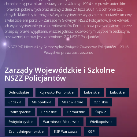
chronione są przepisami ustawy z dnia 4 lutego 1994 r. o prawie autorskim
i prawach pokrewnych oraz ustawy z dnia 27 lipca 2001 r. o ochronie baz
danych. Materiały te mogą być wykorzystywane wyłącznie na postawie umowy
z właścicielem portalu - Zarządem Głównym NSZZ Policjantów. Jakiekolwiek
ich wykorzystywanie przez użytkowników Portalu, poza przewidzianymi przez
przepisy prawa wyjątkami, w szczególności dozwolonym użytkiem osobistym,
bez ważnej umowy jest zabronione. ZG NSZZ Policjantów
NSZZP © Niezależny Samorządny Związek Zawodowy Policjantów | 2016.
Wszystkie prawa zastrzeżone.
Zarządy Wojewódzkie i Szkolne
NSZZ Policjantów
Dolnośląskie
Kujawsko-Pomorskie
Lubelskie
Lubuskie
Łódzkie
Małopolskie
Mazowieckie
Opolskie
Podkarpackie
Podlaskie
Pomorskie
Śląskie
Świętokrzyskie
Warmińsko-Mazurskie
Wielkopolskie
Zachodniopomorskie
KSP Warszawa
KGP