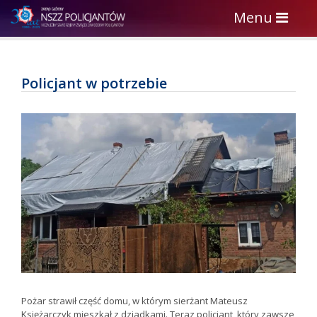
Toggle
Menu
navigation
Policjant w potrzebie
Pożar strawił część domu, w którym sierżant Mateusz
Księżarczyk mieszkał z dziadkami. Teraz policjant, który zawsze