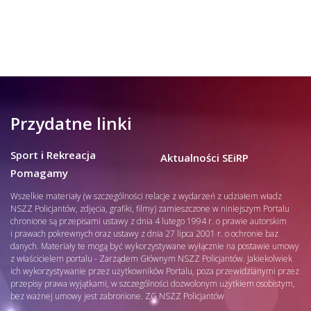
Przydatne linki
Sport i Rekreacja
Aktualności SEiRP
Pomagamy
Wszelkie materiały (w szczególności relacje z wydarzeń z udziałem władz
NSZZ Policjantów, zdjęcia, grafiki, filmy) zamieszczone w niniejszym Portalu
chronione są przepisami ustawy z dnia 4 lutego 1994 r. o prawie autorskim
i prawach pokrewnych oraz ustawy z dnia 27 lipca 2001 r. o ochronie baz
danych. Materiały te mogą być wykorzystywane wyłącznie na postawie umowy
z właścicielem portalu - Zarządem Głównym NSZZ Policjantów. Jakiekolwiek
ich wykorzystywanie przez użytkowników Portalu, poza przewidzianymi przez
przepisy prawa wyjątkami, w szczególności dozwolonym użytkiem osobistym,
bez ważnej umowy jest zabronione. ZG NSZZ Policjantów