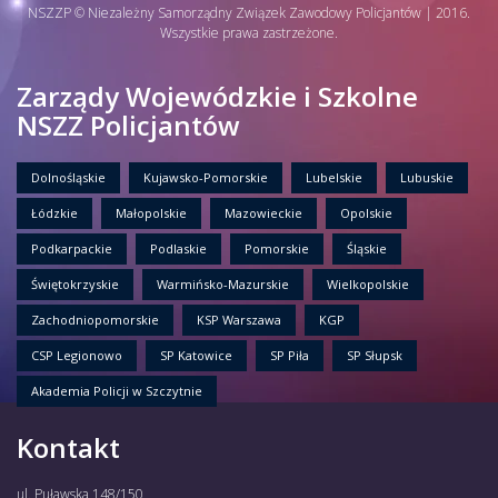
NSZZP © Niezależny Samorządny Związek Zawodowy Policjantów | 2016.
Wszystkie prawa zastrzeżone.
Zarządy Wojewódzkie i Szkolne
NSZZ Policjantów
Dolnośląskie
Kujawsko-Pomorskie
Lubelskie
Lubuskie
Łódzkie
Małopolskie
Mazowieckie
Opolskie
Podkarpackie
Podlaskie
Pomorskie
Śląskie
Świętokrzyskie
Warmińsko-Mazurskie
Wielkopolskie
Zachodniopomorskie
KSP Warszawa
KGP
CSP Legionowo
SP Katowice
SP Piła
SP Słupsk
Akademia Policji w Szczytnie
Kontakt
ul. Puławska 148/150