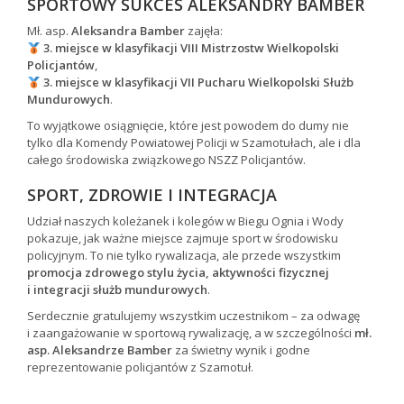
SPORTOWY SUKCES ALEKSANDRY BAMBER
Mł. asp.
Aleksandra Bamber
zajęła:
3. miejsce w klasyfikacji VIII Mistrzostw Wielkopolski
Policjantów
,
3. miejsce w klasyfikacji VII Pucharu Wielkopolski Służb
Mundurowych
.
To wyjątkowe osiągnięcie, które jest powodem do dumy nie
tylko dla Komendy Powiatowej Policji w Szamotułach, ale i dla
całego środowiska związkowego NSZZ Policjantów.
SPORT, ZDROWIE I INTEGRACJA
Udział naszych koleżanek i kolegów w Biegu Ognia i Wody
pokazuje, jak ważne miejsce zajmuje sport w środowisku
policyjnym. To nie tylko rywalizacja, ale przede wszystkim
promocja zdrowego stylu życia, aktywności fizycznej
i integracji służb mundurowych
.
Serdecznie gratulujemy wszystkim uczestnikom – za odwagę
i zaangażowanie w sportową rywalizację, a w szczególności
mł.
asp. Aleksandrze Bamber
za świetny wynik i godne
reprezentowanie policjantów z Szamotuł.