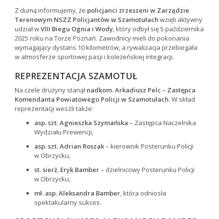
Z dumą informujemy, że
policjanci zrzeszeni w Zarządzie
Terenowym NSZZ Policjantów w Szamotułach
wzięli aktywny
udział w
VIII Biegu Ognia i Wody
, który odbył się 5 października
2025 roku na Torze Poznań. Zawodnicy mieli do pokonania
wymagający dystans 10 kilometrów, a rywalizacja przebiegała
w atmosferze sportowej pasji i koleżeńskiej integracji.
REPREZENTACJA SZAMOTUŁ
Na czele drużyny stanął
nadkom. Arkadiusz Pelc – Zastępca
Komendanta Powiatowego Policji w Szamotułach
. W skład
reprezentacji weszli także:
asp. szt. Agnieszka Szymańska
– Zastępca Naczelnika
Wydziału Prewencji,
asp. szt. Adrian Roszak
– kierownik Posterunku Policji
w Obrzycku,
st. sierż. Eryk Bamber
– dzielnicowy Posterunku Policji
w Obrzycku,
mł. asp. Aleksandra Bamber
, która odniosła
spektakularny sukces.