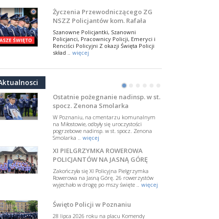
NSZZ Policjantów
Na zaproszenie Zarządu Głównego NSZZ
Życzenia Przewodniczącego ZG
Policjantów w Polsce gościł Rafael Laskowski z
NSZZ Policjantów kom. Rafała
Departamentu Policji w Nowym Jorku, o
Jankowskiego z okazji Święta
..
więcej
Szanowne Policjantki, Szanowni
Policji 2026
Policjanci, Pracownicy Policji, Emeryci i
PAMIĘTAMY I ODDAJMY HOŁD ST.
Renciści Policyjni Z okazji Święta Policji
SIERŻ. MARKOWI SIENICKIEMU
skład ..
więcej
W Biedrusku, pod Tablicą Pamiątkową
NSZZ Policjantów: Policja nie może
poświęconą starszemu sierżantowi Mar
być wciągana w bieżące spory
..
więcej
Aktualnosci
polityczne
•
•
•
•
•
•
W przestrzeni publicznej po raz kolejny
pojawiły się wypowiedzi, które uderzają
Ostatnie pożegnanie nadinsp. w st.
w funkcjonariuszki i funkcjonariuszy
spocz. Zenona Smolarka
Policj ..
więcej
W Poznaniu, na cmentarzu komunalnym
Dodatkowe zarobkowanie
na Miłostowie, odbyły się uroczystości
pogrzebowe nadinsp. w st. spocz. Zenona
policjantów. NSZZP: obecne
Smolarka ..
więcej
rozwiązania wymagają zmian
Do Sejmu trafiła petycja dotycząca
XI PIELGRZYMKA ROWEROWA
zmiany przepisów regulujących
podejmowanie przez policjantów
POLICJANTÓW NA JASNĄ GÓRĘ
dodatkowej pracy zarobkowe ..
więcej
Zakończyła się XI Policyjna Pielgrzymka
Rowerowa na Jasną Górę. 26 rowerzystów
Krok 1. Umorzenie. Krok 2. Walka
wyjechało w drogę po mszy święte ..
więcej
z hejtem
Postępowanie dotyczące interwencji
Święto Policji w Poznaniu
Policji w miejscu zamieszkania red.
Tomasza Sakiewicza zostało umorzone.
28 lipca 2026 roku na placu Komendy