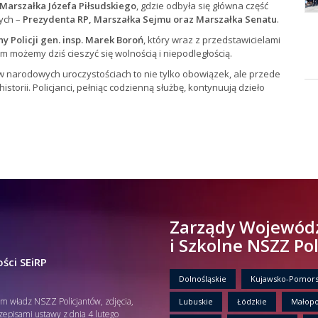
 Marszałka Józefa Piłsudskiego
, gdzie odbyła się główna część
ych –
Prezydenta RP, Marszałka Sejmu oraz Marszałka Senatu
.
 Policji gen. insp. Marek Boroń
, który wraz z przedstawicielami
 możemy dziś cieszyć się wolnością i niepodległością.
w narodowych uroczystościach to nie tylko obowiązek, ale przede
istorii. Policjanci, pełniąc codzienną służbę, kontynuują dzieło
Zarządy Wojewód
i Szkolne NSZZ Po
ści SEiRP
Dolnośląskie
Kujawsko-Pomors
em władz NSZZ Policjantów, zdjęcia,
Lubuskie
Łódzkie
Małopo
rzepisami ustawy z dnia 4 lutego