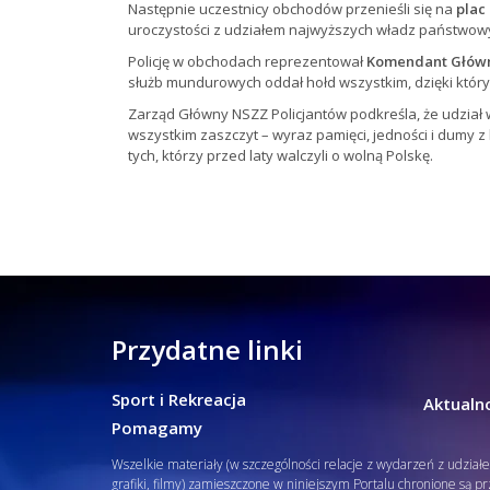
Następnie uczestnicy obchodów przenieśli się na
plac
uroczystości z udziałem najwyższych władz państwow
Policję w obchodach reprezentował
Komendant Główny
służb mundurowych oddał hołd wszystkim, dzięki którym
Zarząd Główny NSZZ Policjantów podkreśla, że udział 
wszystkim zaszczyt – wyraz pamięci, jedności i dumy z h
tych, którzy przed laty walczyli o wolną Polskę.
Przydatne linki
Sport i Rekreacja
Aktualno
Pomagamy
Wszelkie materiały (w szczególności relacje z wydarzeń z udział
grafiki, filmy) zamieszczone w niniejszym Portalu chronione są p