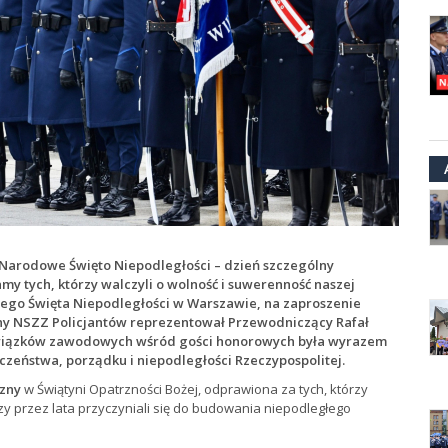
y Narodowe Święto Niepodległości – dzień szczególny
y tych, którzy walczyli o wolność i suwerenność naszej
go Święta Niepodległości w Warszawie, na zaproszenie
wny NSZZ Policjantów reprezentował Przewodniczący Rafał
 związków zawodowych wśród gości honorowych była wyrazem
czeństwa, porządku i niepodległości Rzeczypospolitej.
yzny
w Świątyni Opatrzności Bożej, odprawiona za tych, którzy
rzy przez lata przyczyniali się do budowania niepodległego