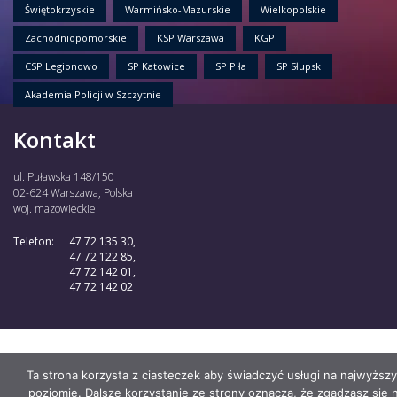
Świętokrzyskie
Warmińsko-Mazurskie
Wielkopolskie
Zachodniopomorskie
KSP Warszawa
KGP
CSP Legionowo
SP Katowice
SP Piła
SP Słupsk
Akademia Policji w Szczytnie
Kontakt
ul. Puławska 148/150
02-624 Warszawa, Polska
woj. mazowieckie
Telefon:
47 72 135 30,
47 72 122 85,
47 72 142 01,
47 72 142 02
Ta strona korzysta z ciasteczek aby świadczyć usługi na najwyższ
poziomie. Dalsze korzystanie ze strony oznacza, że zgadzasz się 