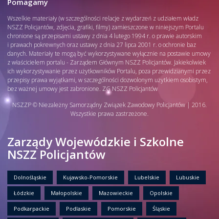
Pomagamy
Wszelkie materiały (w szczególności relacje z wydarzeń z udziałem władz
NSZZ Policjantów, zdjęcia, grafiki, filmy) zamieszczone w niniejszym Portalu
chronione są przepisami ustawy z dnia 4 lutego 1994 r. o prawie autorskim
i prawach pokrewnych oraz ustawy z dnia 27 lipca 2001 r. o ochronie baz
danych. Materiały te mogą być wykorzystywane wyłącznie na postawie umowy
z właścicielem portalu - Zarządem Głównym NSZZ Policjantów. Jakiekolwiek
ich wykorzystywanie przez użytkowników Portalu, poza przewidzianymi przez
przepisy prawa wyjątkami, w szczególności dozwolonym użytkiem osobistym,
bez ważnej umowy jest zabronione. ZG NSZZ Policjantów
NSZZP © Niezależny Samorządny Związek Zawodowy Policjantów | 2016.
Wszystkie prawa zastrzeżone.
Zarządy Wojewódzkie i Szkolne
NSZZ Policjantów
Dolnośląskie
Kujawsko-Pomorskie
Lubelskie
Lubuskie
Łódzkie
Małopolskie
Mazowieckie
Opolskie
Podkarpackie
Podlaskie
Pomorskie
Śląskie