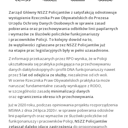
Zarząd Główny NSZZ Policjantów z satysfakcją odnotowuje
wystąpienie Rzecznika Praw Obywatelskich do Prezesa
Urzędu Ochrony Danych Osobowych w sprawie zasad
pobierania oraz przechowywania odbitków linii papilarnych
i wymazów ze śluzówki policzków funkcjonariuszy
i pracowników Policji. To kolejny dowód na to,
że wątpliwości zgłaszane przez NSZZ Policjantów już
na etapie prac legislacyjnych były w pełni uzasadnione.
Z informacji przekazanych przez RPO wynika, że w Policji
ukształtowała się praktyka polegająca na przechowywaniu
danych daktyloskopijnych i profili DNA funkcjonariuszy nawet
przez
5 lat od odejścia ze służby
, niezależnie od ich woli.
W ocenie Rzecznika Praw Obywatelskich praktyka ta może
naruszać fundamentalne zasady wynikające z RODO,
w szczególności zasadę
minimalizacji danych
oraz
ograniczenia okresu ich przechowywania
.
Już w 2020 roku, podczas opiniowania projektu rozporządzenia
MSWiA z dnia 24 lipca 2020 r. w sprawie pobierania odcisków
linii papilarnych oraz wymazów ze śluzówki policzków od
funkcjonariuszy i pracowników Policji,
NSZZ Policjantów
zgłaszał daleko idące zastrzeżenia
do proponowanych