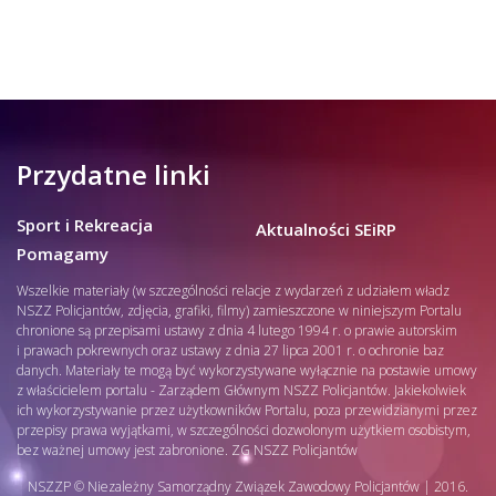
Przydatne linki
Sport i Rekreacja
Aktualności SEiRP
Pomagamy
Wszelkie materiały (w szczególności relacje z wydarzeń z udziałem władz
NSZZ Policjantów, zdjęcia, grafiki, filmy) zamieszczone w niniejszym Portalu
chronione są przepisami ustawy z dnia 4 lutego 1994 r. o prawie autorskim
i prawach pokrewnych oraz ustawy z dnia 27 lipca 2001 r. o ochronie baz
danych. Materiały te mogą być wykorzystywane wyłącznie na postawie umowy
z właścicielem portalu - Zarządem Głównym NSZZ Policjantów. Jakiekolwiek
ich wykorzystywanie przez użytkowników Portalu, poza przewidzianymi przez
przepisy prawa wyjątkami, w szczególności dozwolonym użytkiem osobistym,
bez ważnej umowy jest zabronione. ZG NSZZ Policjantów
NSZZP © Niezależny Samorządny Związek Zawodowy Policjantów | 2016.