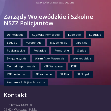
Wszystkie prawa zastrzeżone.
Zarządy Wojewódzkie i Szkolne
NSZZ Policjantów
Dolnośląskie
Kujawsko-Pomorskie
Lubelskie
Lubuskie
Łódzkie
Małopolskie
Mazowieckie
Opolskie
Podkarpackie
Podlaskie
Pomorskie
Śląskie
Świętokrzyskie
Warmińsko-Mazurskie
Wielkopolskie
Zachodniopomorskie
KSP Warszawa
KGP
CSP Legionowo
SP Katowice
SP Piła
SP Słupsk
Akademia Policji w Szczytnie
Kontakt
ul. Puławska 148/150
02-624 Warszawa, Polska