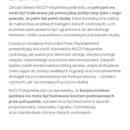
Zarząd Główny NSZZ Policjantów podkreśla, że
policjant nie
może być traktowany jak potencjalny podejrzany tylko z tego
powodu, że pełni lub pełnił służbę
. Dane biometryczne należą
do najbardziej wrażliwych kategorii danych osobowych, a ich
przetwarzanie powinno być ograniczone do absolutnego
minimum i ściśle uzasadnione rzeczywistymi potrzebami służby.
Dzisiejsze działania Rzecznika Praw Obywatelskich
potwierdzają słuszność stanowiska NSZZ Policjantów
i pokazują, jak ważna jest obecność silnego, merytorycznego
związku zawodowego w procesie tworzenia prawa. Związek
będzie nadal monitorował przebieg sprawy, wspierał działania
zmierzające do zmiany wadliwych regulacji oraz konsekwentnie
domagał się poszanowania praw funkcjonariuszy – zarówno
czynnych, jak i pozostających już poza służbą.
NSZZ Policjantów stoi na stanowisku, że
bezpieczeństwo
państwa nie może być budowane kosztem podstawowych
praw policjantów
, a prawo musi być tworzone w sposób
proporcjonalny, racjonalny i zgodny z konstytucją
oraz standardami ochrony danych osobowych.