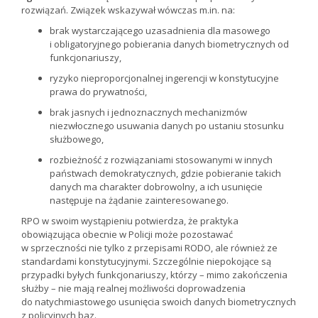
rozwiązań. Związek wskazywał wówczas m.in. na:
brak wystarczającego uzasadnienia dla masowego
i obligatoryjnego pobierania danych biometrycznych od
funkcjonariuszy,
ryzyko nieproporcjonalnej ingerencji w konstytucyjne
prawa do prywatności,
brak jasnych i jednoznacznych mechanizmów
niezwłocznego usuwania danych po ustaniu stosunku
służbowego,
rozbieżność z rozwiązaniami stosowanymi w innych
państwach demokratycznych, gdzie pobieranie takich
danych ma charakter dobrowolny, a ich usunięcie
następuje na żądanie zainteresowanego.
RPO w swoim wystąpieniu potwierdza, że praktyka
obowiązująca obecnie w Policji może pozostawać
w sprzeczności nie tylko z przepisami RODO, ale również ze
standardami konstytucyjnymi. Szczególnie niepokojące są
przypadki byłych funkcjonariuszy, którzy – mimo zakończenia
służby – nie mają realnej możliwości doprowadzenia
do natychmiastowego usunięcia swoich danych biometrycznych
z policyjnych baz.