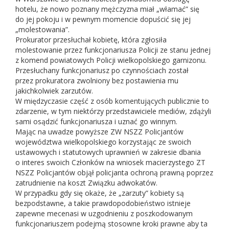
hotelu, że nowo poznany mężczyzna miał „włamać” się
do jej pokoju i w pewnym momencie dopuścić się jej
„molestowania”.
Prokurator przesłuchał kobietę, która zgłosiła
molestowanie przez funkcjonariusza Policji ze stanu jednej
z komend powiatowych Policji wielkopolskiego garnizonu.
Przesłuchany funkcjonariusz po czynnościach został
przez prokuratora zwolniony bez postawienia mu
jakichkolwiek zarzutów.
W międzyczasie część z osób komentujących publicznie to
zdarzenie, w tym niektórzy przedstawiciele mediów, zdążyli
sami osądzić funkcjonariusza i uznać go winnym.
Mając na uwadze powyższe ZW NSZZ Policjantów
województwa wielkopolskiego korzystając ze swoich
ustawowych i statutowych uprawnień w zakresie dbania
o interes swoich Członków na wniosek macierzystego ZT
NSZZ Policjantów objął policjanta ochroną prawną poprzez
zatrudnienie na koszt Związku adwokatów.
W przypadku gdy się okaże, że „zarzuty” kobiety są
bezpodstawne, a takie prawdopodobieństwo istnieje
zapewne mecenasi w uzgodnieniu z poszkodowanym
funkcjonariuszem podejmą stosowne kroki prawne aby ta