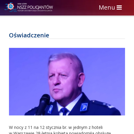
Toggle
Menu
navigation
Oświadczenie
W nocy z 11 na 12 stycznia br. w jednym z hoteli
w Warszawie 28-letnia kobieta powiadomiła obsługę