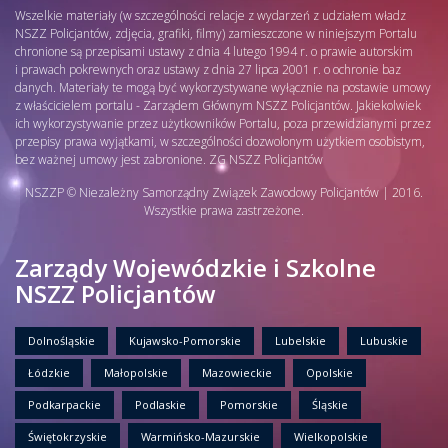
Wszelkie materiały (w szczególności relacje z wydarzeń z udziałem władz
NSZZ Policjantów, zdjęcia, grafiki, filmy) zamieszczone w niniejszym Portalu
chronione są przepisami ustawy z dnia 4 lutego 1994 r. o prawie autorskim
i prawach pokrewnych oraz ustawy z dnia 27 lipca 2001 r. o ochronie baz
danych. Materiały te mogą być wykorzystywane wyłącznie na postawie umowy
z właścicielem portalu - Zarządem Głównym NSZZ Policjantów. Jakiekolwiek
ich wykorzystywanie przez użytkowników Portalu, poza przewidzianymi przez
przepisy prawa wyjątkami, w szczególności dozwolonym użytkiem osobistym,
bez ważnej umowy jest zabronione. ZG NSZZ Policjantów
NSZZP © Niezależny Samorządny Związek Zawodowy Policjantów | 2016.
Wszystkie prawa zastrzeżone.
Zarządy Wojewódzkie i Szkolne
NSZZ Policjantów
Dolnośląskie
Kujawsko-Pomorskie
Lubelskie
Lubuskie
Łódzkie
Małopolskie
Mazowieckie
Opolskie
Podkarpackie
Podlaskie
Pomorskie
Śląskie
Świętokrzyskie
Warmińsko-Mazurskie
Wielkopolskie