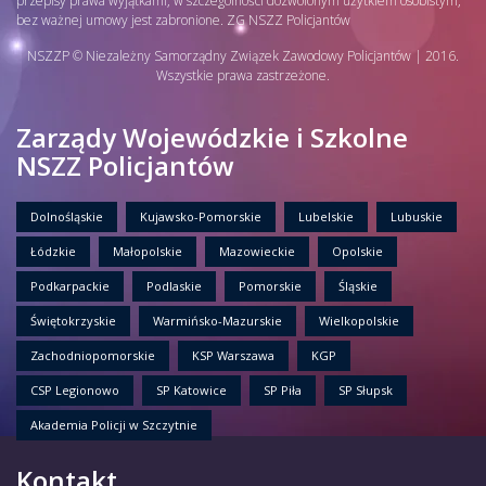
przepisy prawa wyjątkami, w szczególności dozwolonym użytkiem osobistym,
bez ważnej umowy jest zabronione. ZG NSZZ Policjantów
NSZZP © Niezależny Samorządny Związek Zawodowy Policjantów | 2016.
Wszystkie prawa zastrzeżone.
Zarządy Wojewódzkie i Szkolne
NSZZ Policjantów
Dolnośląskie
Kujawsko-Pomorskie
Lubelskie
Lubuskie
Łódzkie
Małopolskie
Mazowieckie
Opolskie
Podkarpackie
Podlaskie
Pomorskie
Śląskie
Świętokrzyskie
Warmińsko-Mazurskie
Wielkopolskie
Zachodniopomorskie
KSP Warszawa
KGP
CSP Legionowo
SP Katowice
SP Piła
SP Słupsk
Akademia Policji w Szczytnie
Kontakt