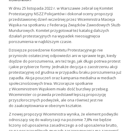
W dniu 25 listopada 2022 r. w Warszawie zebrał się Komitet
Protestacyjny NSZZ Policjantów i dokonał oceny propozycji
przedstawionej dzień wcześniej przez Wiceministra Macieja
Wąsika na spotkaniu z Federacją Związków Zawodowych Służb
Mundurowych. Komitet przygotował też katalog dalszych
działań protestacyjnych na wypadek nieosiągnięcia
porozumienia w najbliższym czasie.
Dzisiejsze posiedzenie Komitetu Protestacyjnego nie
przyniosło ostatecznej odpowiedzi ani w sprawie tego, kiedy
dojdzie do porozumienia, ani też tego, jak długo potrwa protest
i jakie przybierze formy. Jednakże decyzja o zaostrzeniu akcji
protestacyjnej od grudnia w przypadku braku porozumienia już
zapadła. Akcja pouczeń oraz kampania medialna w mediach
społecznościowych trwa. Wczorajsze spotkanie
z Wiceministrem Wąsikiem miało dość burzliwy przebieg.
Wiceminister co prawda przedstawił lepszą propozycję
przyszłorocznych podwyżek, ale ona również jest nie
do zaakceptowania w obecnym kształcie.
Z nowej propozycji Wiceministra wynika, że element podwyżki
odnoszący się do waloryzacji na poziomie 7,8% nie będzie
liczony od uposażenia zasadniczego a od uposażenia brutto,
co na poszczególnych grupach zaszeregowania ma zapewnić