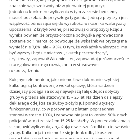
znacznie większe kwoty niż w pierwotnej propozycji.
Jednak na konkretne wyliczenia w tym zakresie będziemy
musieli poczekać do przyszłego tygodnia. Jedną z przyczyn jest
wątpliwość odnosząca się do wysokości wskaźnika waloryzacji
uposażenia. Z krytykowanej przez związki propozycji Rządu
wynika bowiem, że przyszłoroczna podwyżka wprowadzona
zostanie od 1 marca, co powoduje, że wskaźnik waloryzacji ma
wynieść nie 7,8%, ale – 9,3%. O tym, że wskaźnik waloryzacji ma
być wyższy i będzie miał tzw. „skutek przechodzący”,
czyli trwały, zapewnił Wiceminister, zapowiadając równocześnie
o uregulowaniu tego rozwiązania w stosownym
rozporządzeniu.
Kolejnym elementem, jaki uniemożliwił dokonanie szybkiej
kalkulacji są kontrowersje wokół sprawy, która na dzień
dzisiejszy pociąga za sobą największą falę odejść i dotyczy
grupy w przedziale stażowym 15 – 25 lat. Na dzień dzisiejszy
deklaracje odejścia ze służby złożyło już ponad 8 tysięcy
funkcjonariuszy, co w porównaniu z latami poprzednimi
stanowi wzrost o 100%, i zapewne nie jest to koniec. 50% z tych
policjantów to ci ze stażem 15-25 lat służby. W poniedziałek mają
się pojawić wyliczenia, angażujące większe środki dla tej właśnie
grupy. Kalkulacja ta nie może się jednak odbyć kosztem
pozostałej grupy funkcjonariuszy (tych z wyższym stażem),