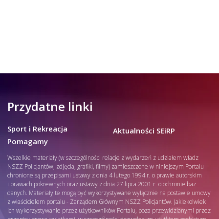
Przydatne linki
Sport i Rekreacja
Aktualności SEiRP
Pomagamy
Wszelkie materiały (w szczególności relacje z wydarzeń z udziałem władz
NSZZ Policjantów, zdjęcia, grafiki, filmy) zamieszczone w niniejszym Portalu
chronione są przepisami ustawy z dnia 4 lutego 1994 r. o prawie autorskim
i prawach pokrewnych oraz ustawy z dnia 27 lipca 2001 r. o ochronie baz
danych. Materiały te mogą być wykorzystywane wyłącznie na postawie umowy
z właścicielem portalu - Zarządem Głównym NSZZ Policjantów. Jakiekolwiek
ich wykorzystywanie przez użytkowników Portalu, poza przewidzianymi przez