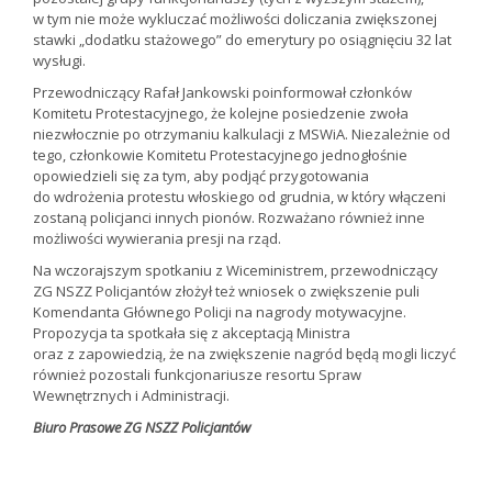
w tym nie może wykluczać możliwości doliczania zwiększonej
stawki „dodatku stażowego” do emerytury po osiągnięciu 32 lat
wysługi.
Przewodniczący Rafał Jankowski poinformował członków
Komitetu Protestacyjnego, że kolejne posiedzenie zwoła
niezwłocznie po otrzymaniu kalkulacji z MSWiA. Niezależnie od
tego, członkowie Komitetu Protestacyjnego jednogłośnie
opowiedzieli się za tym, aby podjąć przygotowania
do wdrożenia protestu włoskiego od grudnia, w który włączeni
zostaną policjanci innych pionów. Rozważano również inne
możliwości wywierania presji na rząd.
Na wczorajszym spotkaniu z Wiceministrem, przewodniczący
ZG NSZZ Policjantów złożył też wniosek o zwiększenie puli
Komendanta Głównego Policji na nagrody motywacyjne.
Propozycja ta spotkała się z akceptacją Ministra
oraz z zapowiedzią, że na zwiększenie nagród będą mogli liczyć
również pozostali funkcjonariusze resortu Spraw
Wewnętrznych i Administracji.
Biuro Prasowe ZG NSZZ Policjantów