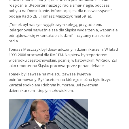
rozgłośnia. „Reporter naszego radia zmarł nagle, podczas
pobytu na Dominikanie. Informacja jest dla nas wstrząsem” –
podaje Radio ZET. Tomasz Maszczyk miał 59 lat.
„Tomek był naszym wyjątkowym kolegą, przyjacielem.
Relacjonował najważniejsze dla Śląska wydarzenia, wspaniale
odnajdował się w kontakcie z ludźmi” – czytamy na stronie
radia.
Tomasz Maszczyk był doświadczonym dziennikarzem. W latach
1993-2006 pracował dla RMF FM. Najpierw był reporterem
w ośrodku częstochowskim, później w katowickim. W Radiu ZET
jako reporter na Śląsku pracował przez ponad dekadę.
Tomek był zawsze na miejscu, zawsze świetnie
poinformowany. Był facetem, na którego można było liczyć.
Zarażał spokojem i dobrym humorem. Był świetnym
dziennikarzem i ciepłym człowiekiem.