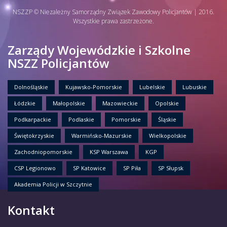
NSZZP © Niezależny Samorządny Związek Zawodowy Policjantów | 2016.
Wszystkie prawa zastrzeżone.
Zarządy Wojewódzkie i Szkolne
NSZZ Policjantów
Dolnośląskie
Kujawsko-Pomorskie
Lubelskie
Lubuskie
Łódzkie
Małopolskie
Mazowieckie
Opolskie
Podkarpackie
Podlaskie
Pomorskie
Śląskie
Świętokrzyskie
Warmińsko-Mazurskie
Wielkopolskie
Zachodniopomorskie
KSP Warszawa
KGP
CSP Legionowo
SP Katowice
SP Piła
SP Słupsk
Akademia Policji w Szczytnie
Kontakt