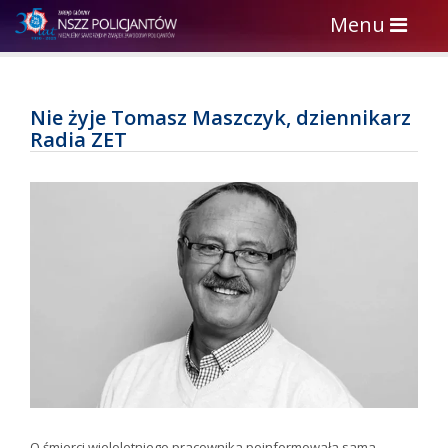
Toggle
Menu
navigation
Nie żyje Tomasz Maszczyk, dziennikarz
Radia ZET
O śmierci wieloletniego pracownika poinformowała sama