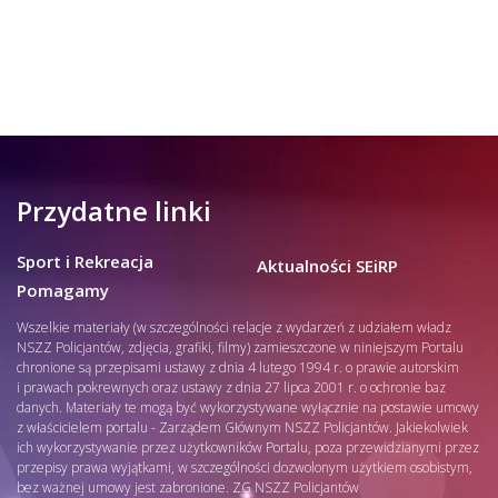
Przydatne linki
Sport i Rekreacja
Aktualności SEiRP
Pomagamy
Wszelkie materiały (w szczególności relacje z wydarzeń z udziałem władz
NSZZ Policjantów, zdjęcia, grafiki, filmy) zamieszczone w niniejszym Portalu
chronione są przepisami ustawy z dnia 4 lutego 1994 r. o prawie autorskim
i prawach pokrewnych oraz ustawy z dnia 27 lipca 2001 r. o ochronie baz
danych. Materiały te mogą być wykorzystywane wyłącznie na postawie umowy
z właścicielem portalu - Zarządem Głównym NSZZ Policjantów. Jakiekolwiek
ich wykorzystywanie przez użytkowników Portalu, poza przewidzianymi przez
przepisy prawa wyjątkami, w szczególności dozwolonym użytkiem osobistym,
bez ważnej umowy jest zabronione. ZG NSZZ Policjantów