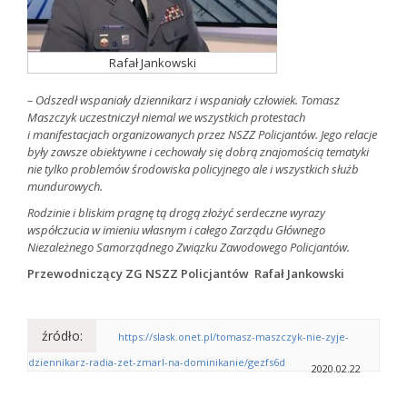
Rafał Jankowski
– Odszedł wspaniały dziennikarz i wspaniały człowiek. Tomasz
Maszczyk uczestniczył niemal we wszystkich protestach
i manifestacjach organizowanych przez NSZZ Policjantów. Jego relacje
były zawsze obiektywne i cechowały się dobrą znajomością tematyki
nie tylko problemów środowiska policyjnego ale i wszystkich służb
mundurowych.
Rodzinie i bliskim pragnę tą drogą złożyć serdeczne wyrazy
współczucia w imieniu własnym i całego Zarządu Głównego
Niezależnego Samorządnego Związku Zawodowego Policjantów.
Przewodniczący ZG NSZZ Policjantów Rafał Jankowski
źródło:
https://slask.onet.pl/tomasz-maszczyk-nie-zyje-
dziennikarz-radia-zet-zmarl-na-dominikanie/gezfs6d
2020.02.22