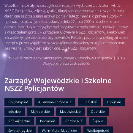
Wszelkie materiały (w szczególności relacje z wydarzeń z udziałem władz
NSZZ Policjantów, zdjęcia, grafiki, filmy) zamieszczone w niniejszym Portalu
chronione są przepisami ustawy z dnia 4 lutego 1994 r. o prawie autorskim
i prawach pokrewnych oraz ustawy z dnia 27 lipca 2001 r. o ochronie baz
danych. Materiały te mogą być wykorzystywane wyłącznie na postawie umowy
z właścicielem portalu - Zarządem Głównym NSZZ Policjantów. Jakiekolwiek
ich wykorzystywanie przez użytkowników Portalu, poza przewidzianymi przez
przepisy prawa wyjątkami, w szczególności dozwolonym użytkiem osobistym,
bez ważnej umowy jest zabronione. ZG NSZZ Policjantów
NSZZP © Niezależny Samorządny Związek Zawodowy Policjantów | 2016.
Wszystkie prawa zastrzeżone.
Zarządy Wojewódzkie i Szkolne
NSZZ Policjantów
Dolnośląskie
Kujawsko-Pomorskie
Lubelskie
Lubuskie
Łódzkie
Małopolskie
Mazowieckie
Opolskie
Podkarpackie
Podlaskie
Pomorskie
Śląskie
Świętokrzyskie
Warmińsko-Mazurskie
Wielkopolskie