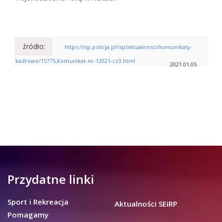
źródło:
https://isp.policja.pl/isp/aktualnosci/komunikaty-
kadrowe/15775,Komunikat-nr-12021-cz3.html
2021.01.05
Przydatne linki
Sport i Rekreacja
Aktualności SEiRP
Pomagamy