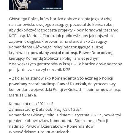
Głównego Policji, który bardzo dobrze ocenia jego służbę
na stanowisku swojego zastępcy, pozostał do końca roku,
aby dokończyć rozpoczęte projekty – poinformował rzecznik
KGP insp. Mariusz Ciarka. Jak podkreślił, aby jak najszybciej
zapewnić ciągłość kierowania, na stanowisko Zastępcy
Komendanta Głównego Policji nadzorującego służbę
kryminalną,
powołany został nadinsp. Paweł Dobrodziej,
kierujący Komendą Stołeczną Policji, a więc jednym
z największych garnizonów w kraju. – To bardzo doświadczony
policjant – zaznaczył rzecznik KGP.
– Z kolei na stanowisko
Komendanta Stołecznego Policji
powołany został nadinsp. Paweł Dzierżak
, dotychczasowy
komendant wojewódzki Policji w Kielcach – poinformował insp.
Mariusz Ciarka.
Komunikat nr 1/2021 cz.3
Zamieszczony Data publikacji 05.01.2021
Komendant Główny Policji z dniem 5 stycznia 2021 r., powierzył
pełnienie obowiązków Komendanta Stołecznego Policji
nadinsp. Pawłowi Dzierżakowi – Komendantowi
Wojewódzkiemu Policji w Kielcach