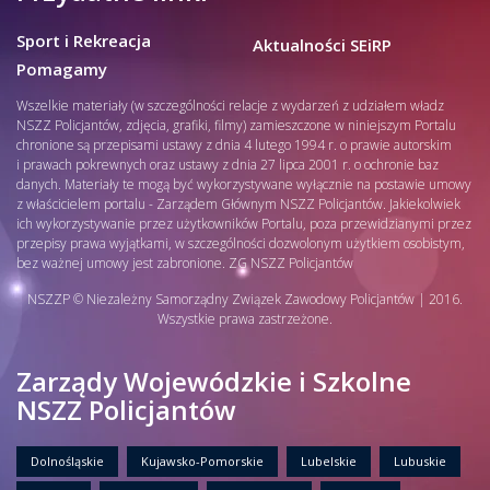
Sport i Rekreacja
Aktualności SEiRP
Pomagamy
Wszelkie materiały (w szczególności relacje z wydarzeń z udziałem władz
NSZZ Policjantów, zdjęcia, grafiki, filmy) zamieszczone w niniejszym Portalu
chronione są przepisami ustawy z dnia 4 lutego 1994 r. o prawie autorskim
i prawach pokrewnych oraz ustawy z dnia 27 lipca 2001 r. o ochronie baz
danych. Materiały te mogą być wykorzystywane wyłącznie na postawie umowy
z właścicielem portalu - Zarządem Głównym NSZZ Policjantów. Jakiekolwiek
ich wykorzystywanie przez użytkowników Portalu, poza przewidzianymi przez
przepisy prawa wyjątkami, w szczególności dozwolonym użytkiem osobistym,
bez ważnej umowy jest zabronione. ZG NSZZ Policjantów
NSZZP © Niezależny Samorządny Związek Zawodowy Policjantów | 2016.
Wszystkie prawa zastrzeżone.
Zarządy Wojewódzkie i Szkolne
NSZZ Policjantów
Dolnośląskie
Kujawsko-Pomorskie
Lubelskie
Lubuskie