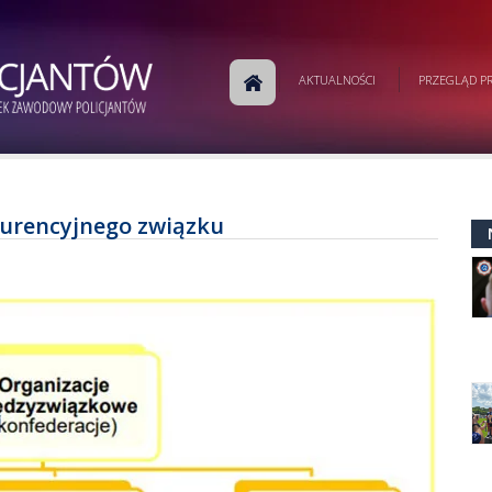
AKTUALNOŚCI
PRZEGLĄD PR
kurencyjnego związku