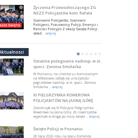
NSZZ Policjantów
Na zaproszenie Zarządu Głównego NSZZ
Życzenia Przewodniczącego ZG
Policjantów w Polsce gościł Rafael Laskowski z
NSZZ Policjantów kom. Rafała
Departamentu Policji w Nowym Jorku, o
Jankowskiego z okazji Święta
..
więcej
Szanowne Policjantki, Szanowni
Policji 2026
Policjanci, Pracownicy Policji, Emeryci i
PAMIĘTAMY I ODDAJMY HOŁD ST.
Renciści Policyjni Z okazji Święta Policji
SIERŻ. MARKOWI SIENICKIEMU
skład ..
więcej
W Biedrusku, pod Tablicą Pamiątkową
NSZZ Policjantów: Policja nie może
poświęconą starszemu sierżantowi Mar
być wciągana w bieżące spory
..
więcej
Aktualnosci
polityczne
•
•
•
•
•
•
W przestrzeni publicznej po raz kolejny
pojawiły się wypowiedzi, które uderzają
Ostatnie pożegnanie nadinsp. w st.
w funkcjonariuszki i funkcjonariuszy
spocz. Zenona Smolarka
Policj ..
więcej
W Poznaniu, na cmentarzu komunalnym
Dodatkowe zarobkowanie
na Miłostowie, odbyły się uroczystości
pogrzebowe nadinsp. w st. spocz. Zenona
policjantów. NSZZP: obecne
Smolarka ..
więcej
rozwiązania wymagają zmian
Do Sejmu trafiła petycja dotycząca
XI PIELGRZYMKA ROWEROWA
zmiany przepisów regulujących
podejmowanie przez policjantów
POLICJANTÓW NA JASNĄ GÓRĘ
dodatkowej pracy zarobkowe ..
więcej
Zakończyła się XI Policyjna Pielgrzymka
Rowerowa na Jasną Górę. 26 rowerzystów
Krok 1. Umorzenie. Krok 2. Walka
wyjechało w drogę po mszy święte ..
więcej
z hejtem
Postępowanie dotyczące interwencji
Święto Policji w Poznaniu
Policji w miejscu zamieszkania red.
Tomasza Sakiewicza zostało umorzone.
28 lipca 2026 roku na placu Komendy