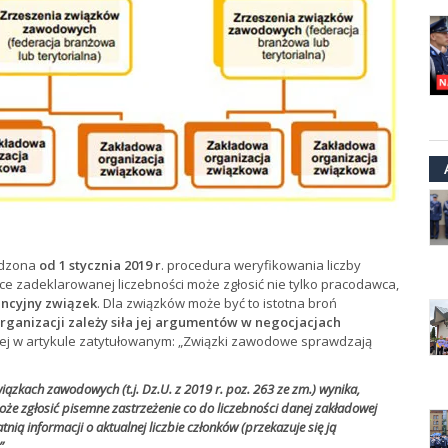
adzona
od 1 stycznia 2019 r
. procedura weryfikowania liczby
 zadeklarowanej liczebności może zgłosić nie tylko pracodawca,
encyjny związek
. Dla związków może być to istotna broń
rganizacji zależy siła jej argumentów w negocjacjach
ej w artykule zatytułowanym: „Związki zawodowe sprawdzają
iązkach zawodowych (t.j. Dz.U. z 2019 r. poz. 263 ze zm.) wynika,
e zgłosić pisemne zastrzeżenie co do liczebności danej zakładowej
nią informacji o aktualnej liczbie członków (przekazuje się ją
”.