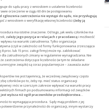
puje do sądu pracy z wnioskiem o ustalenie liczebności
prawie orzeczenie w ciągu 60 dni (w postępowaniu
od zgłoszenia zastrzeżenia nie wystąpi do sądu, nie przysługują
pić z wnioskiem o weryfikację własnej liczebności
(żeby ją
ocedura ma istotne znaczenie. Od tego, jak wielu członków ma
zek,
zależy jego pozycja w relacjach z pracodawcą
i możliwość
wpływu na warunki zatrudnienia. Tylko organizacja
tywna (czyli w zależności od formy funkcjonowania zrzeszająca
j 8 proc. lub 15 proc. załogi firmy) może np. zablokować
 dla zatrudnionych zmiany w regulaminie wynagradzania. Nie
, że zastrzeżenia dotyczące liczebności (w tym te składane
urencyjne związki) są coraz popularniejsze – zauważa autor
spertów nie jest tajemnicą, że wcześniej związkowcy często
iczbę członków po to, żeby np. mieć status organizacji
atywnej i móc w szerszym zakresie wpływać na warunki pracy
 niektórych firmach po podsumowaniu informacji od związków
 jest wyższa niż ogół pracowników przedsiębiorstwa
…
ebności to wymagająca procedura. Sądy mają problem z jej
a potwierdzenie przynależności do organizacji, innym wystarczy