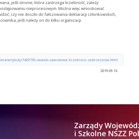
a, jeśli stronie, która zastrzega liczebność, zależy
 w postępowaniu nieprocesowym. Można więc wnioskować
dzić, czy nie doszło do fałszowania deklaracji członkowskich,
ownika, jeśli należy on do kilku organizacji.
ariera/artykuly/1429739,zwiazki-zawodowe-liczebnosc-zastrzezenia.html
2019.09.16
Zarządy Wojewód
i Szkolne NSZZ Po