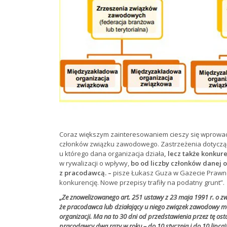
Coraz większym zainteresowaniem cieszy się wprow
członków związku zawodowego. Zastrzeżenia dotyczące
u którego dana organizacja działa
, lecz także konkur
w rywalizacji o wpływy,
bo od liczby członków danej o
z pracodawcą. –
pisze Łukasz Guza w Gazecie Prawn
konkurencję. Nowe przepisy trafiły na podatny grunt”.
„Ze znowelizowanego art. 251 ustawy z 23 maja 1991 r. o zw
że pracodawca lub działający u niego związek zawodowy moż
organizacji. Ma na to 30 dni od przedstawienia przez tę ostat
pracodawcy dwa razy w roku – do 10 stycznia i do 10 lipca)