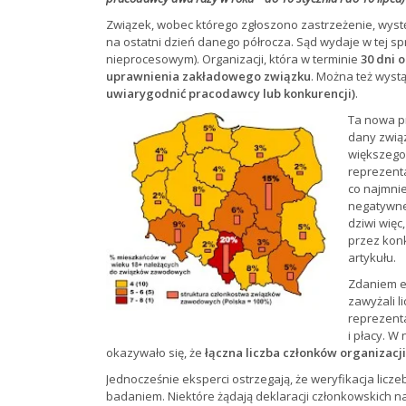
Związek, wobec którego zgłoszono zastrzeżenie, wystę
na ostatni dzień danego półrocza. Sąd wydaje w tej s
nieprocesowym). Organizacji, która w terminie
30 dni 
uprawnienia zakładowego związku
. Można też wystą
uwiarygodnić pracodawcy lub konkurencji)
.
Ta nowa pr
dany zwią
większego 
reprezenta
co najmnie
negatywne
dziwi więc
przez konk
artykułu.
Zdaniem ek
zawyżali l
reprezent
i płacy. W
okazywało się, że
łączna liczba członków organizacji
Jednocześnie eksperci ostrzegają, że weryfikacja licz
badaniem. Niektóre żądają deklaracji członkowskich n