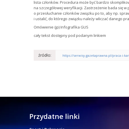
lista członków. Procedura może być bardzo skomplikowan
na szczegółowej weryfikacji. Zastrzeżenie bada się
o przesłuchanie członków związku po to, aby np. spraw
i ustalić, do którego związku należy wliczać danego prac
Omówienie (jp) Infografika GUS
cały tekst dostępny pod podanym linkiem
źródło:
https://serwisy.gazetaprawna.pl/praca-i-k
Przydatne linki