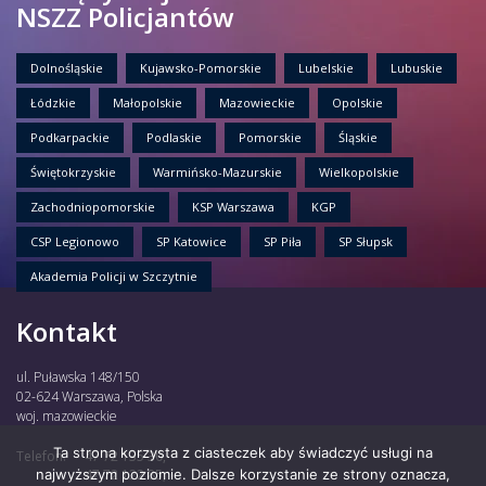
NSZZ Policjantów
Dolnośląskie
Kujawsko-Pomorskie
Lubelskie
Lubuskie
Łódzkie
Małopolskie
Mazowieckie
Opolskie
Podkarpackie
Podlaskie
Pomorskie
Śląskie
Świętokrzyskie
Warmińsko-Mazurskie
Wielkopolskie
Zachodniopomorskie
KSP Warszawa
KGP
CSP Legionowo
SP Katowice
SP Piła
SP Słupsk
Akademia Policji w Szczytnie
Kontakt
ul. Puławska 148/150
02-624 Warszawa, Polska
woj. mazowieckie
Ta strona korzysta z ciasteczek aby świadczyć usługi na
Telefon:
47 72 135 30,
najwyższym poziomie. Dalsze korzystanie ze strony oznacza,
47 72 122 85,