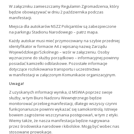
W załączniku zamieszczamy Regulamin Zgromadzenia, który
będzie obowiązywać w dniu 2 października podczas
manifestacji.
Miejsca dla autokarów NSZZ Policjantów są zabezpieczone
na parkingu Stadionu Narodowego – patrz mapa.
Każdy autokar musi mieć przymocowany na szybie przedniej
identyfikator w formacie A4 z wpisaną nazwą Zarządu
Wojewódzkiego/Szkolnego – wzór w załączeniu. Osoby
wyznaczone do służby porządkowo – informacyjnej powinny
posiadać kamizelki odblaskowe. Pozostałe informacje
dotyczące rozlokowania transportu i uczestnictwa
w manifestacji w załączonym Komunikacie organizacyjnym.
Uwaga!
Z uzyskanych informacji wynika, iż MSWiA poprzez swoje
służby, w tym Biuro Nadzoru Wewnętrznego będzie
monitorować przebieg manifestacji, dlatego wszyscy czynni
funkcjonariusze powinni wykazać się samokontrolą. Istnieje
bowiem zagrożenie wszczynania postępowań, w tym z etyki.
Wiemy także, że nasza manifestacja będzie nagrywana
przez środowiska narodowe i kibolskie. Mogą być wobec nas
stosowane prowokacje.