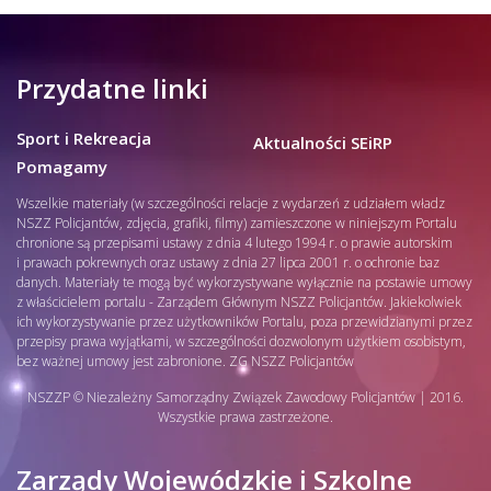
Przydatne linki
Sport i Rekreacja
Aktualności SEiRP
Pomagamy
Wszelkie materiały (w szczególności relacje z wydarzeń z udziałem władz
NSZZ Policjantów, zdjęcia, grafiki, filmy) zamieszczone w niniejszym Portalu
chronione są przepisami ustawy z dnia 4 lutego 1994 r. o prawie autorskim
i prawach pokrewnych oraz ustawy z dnia 27 lipca 2001 r. o ochronie baz
danych. Materiały te mogą być wykorzystywane wyłącznie na postawie umowy
z właścicielem portalu - Zarządem Głównym NSZZ Policjantów. Jakiekolwiek
ich wykorzystywanie przez użytkowników Portalu, poza przewidzianymi przez
przepisy prawa wyjątkami, w szczególności dozwolonym użytkiem osobistym,
bez ważnej umowy jest zabronione. ZG NSZZ Policjantów
NSZZP © Niezależny Samorządny Związek Zawodowy Policjantów | 2016.
Wszystkie prawa zastrzeżone.
Zarządy Wojewódzkie i Szkolne