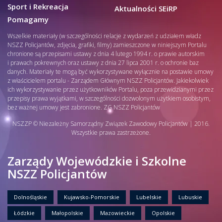
Sport i Rekreacja
Aktualności SEiRP
Pomagamy
Wszelkie materiały (w szczególności relacje z wydarzeń z udziałem władz
NSZZ Policjantów, zdjęcia, grafiki, filmy) zamieszczone w niniejszym Portalu
chronione są przepisami ustawy z dnia 4 lutego 1994 r. o prawie autorskim
i prawach pokrewnych oraz ustawy z dnia 27 lipca 2001 r. o ochronie baz
danych. Materiały te mogą być wykorzystywane wyłącznie na postawie umowy
z właścicielem portalu - Zarządem Głównym NSZZ Policjantów. Jakiekolwiek
ich wykorzystywanie przez użytkowników Portalu, poza przewidzianymi przez
przepisy prawa wyjątkami, w szczególności dozwolonym użytkiem osobistym,
bez ważnej umowy jest zabronione. ZG NSZZ Policjantów
NSZZP © Niezależny Samorządny Związek Zawodowy Policjantów | 2016.
Wszystkie prawa zastrzeżone.
Zarządy Wojewódzkie i Szkolne
NSZZ Policjantów
Dolnośląskie
Kujawsko-Pomorskie
Lubelskie
Lubuskie
Łódzkie
Małopolskie
Mazowieckie
Opolskie