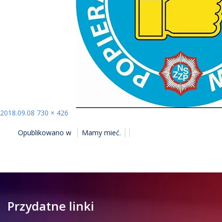
Opublikowano
Pełny
2018.09.08
730 × 426
NAWIGACJA
rozmiar
Opublikowano w
Mamy mieć.
WPISU
Przydatne linki