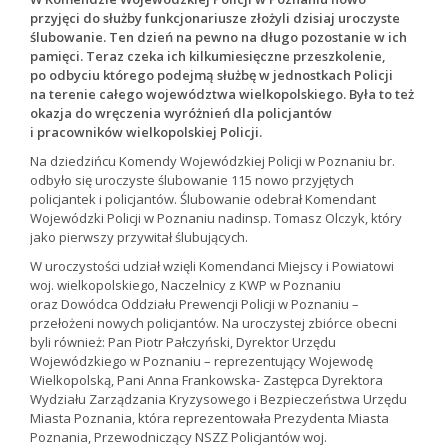
przyjęci do służby funkcjonariusze złożyli dzisiaj uroczyste
ślubowanie. Ten dzień na pewno na długo pozostanie w ich
pamięci. Teraz czeka ich kilkumiesięczne przeszkolenie,
po odbyciu którego podejmą służbę w jednostkach Policji
na terenie całego województwa wielkopolskiego. Była to też
okazja do wręczenia wyróżnień dla policjantów
i pracowników wielkopolskiej Policji.
Na dziedzińcu Komendy Wojewódzkiej Policji w Poznaniu br.
odbyło się uroczyste ślubowanie 115 nowo przyjętych
policjantek i policjantów. Ślubowanie odebrał Komendant
Wojewódzki Policji w Poznaniu nadinsp. Tomasz Olczyk, który
jako pierwszy przywitał ślubujących.
W uroczystości udział wzięli Komendanci Miejscy i Powiatowi
woj. wielkopolskiego, Naczelnicy z KWP w Poznaniu
oraz Dowódca Oddziału Prewencji Policji w Poznaniu –
przełożeni nowych policjantów. Na uroczystej zbiórce obecni
byli również: Pan Piotr Pałczyński, Dyrektor Urzędu
Wojewódzkiego w Poznaniu – reprezentujący Wojewodę
Wielkopolską, Pani Anna Frankowska- Zastępca Dyrektora
Wydziału Zarządzania Kryzysowego i Bezpieczeństwa Urzędu
Miasta Poznania, która reprezentowała Prezydenta Miasta
Poznania, Przewodniczący NSZZ Policjantów woj.