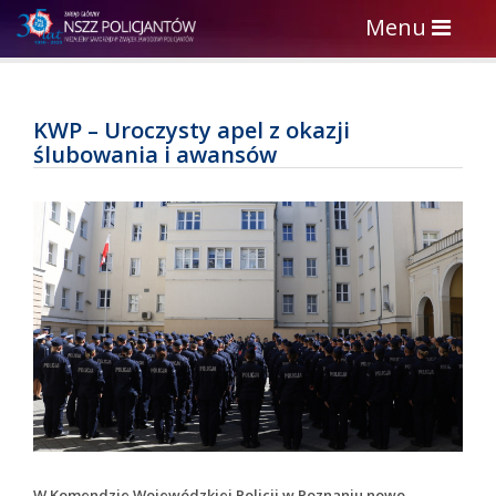
Toggle
Menu
navigation
KWP – Uroczysty apel z okazji
ślubowania i awansów
W Komendzie Wojewódzkiej Policji w Poznaniu nowo