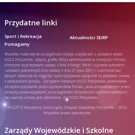
Przydatne linki
Sport i Rekreacja
Aktualności SEiRP
Pomagamy
Wszelkie materiały (w szczególności relacje z wydarzeń z udziałem władz
NSZZ Policjantów, zdjęcia, grafiki, filmy) zamieszczone w niniejszym Portalu
chronione są przepisami ustawy z dnia 4 lutego 1994 r. o prawie autorskim
i prawach pokrewnych oraz ustawy z dnia 27 lipca 2001 r. o ochronie baz
danych. Materiały te mogą być wykorzystywane wyłącznie na postawie umowy
z właścicielem portalu - Zarządem Głównym NSZZ Policjantów. Jakiekolwiek
ich wykorzystywanie przez użytkowników Portalu, poza przewidzianymi przez
przepisy prawa wyjątkami, w szczególności dozwolonym użytkiem osobistym,
bez ważnej umowy jest zabronione. ZG NSZZ Policjantów
NSZZP © Niezależny Samorządny Związek Zawodowy Policjantów | 2016.
Wszystkie prawa zastrzeżone.
Zarządy Wojewódzkie i Szkolne