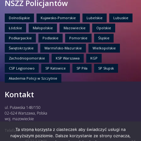
NSZZ Policjantów
Dolnośląskie
Kujawsko-Pomorskie
Lubelskie
Lubuskie
Łódzkie
Małopolskie
Mazowieckie
Opolskie
Podkarpackie
Podlaskie
Pomorskie
Śląskie
Świętokrzyskie
Warmińsko-Mazurskie
Wielkopolskie
Zachodniopomorskie
KSP Warszawa
KGP
CSP Legionowo
SP Katowice
SP Piła
SP Słupsk
Akademia Policji w Szczytnie
Kontakt
ul. Puławska 148/150
02-624 Warszawa, Polska
woj. mazowieckie
Ta strona korzysta z ciasteczek aby świadczyć usługi na
Telefon:
47 72 135 30,
najwyższym poziomie. Dalsze korzystanie ze strony oznacza,
47 72 122 85,