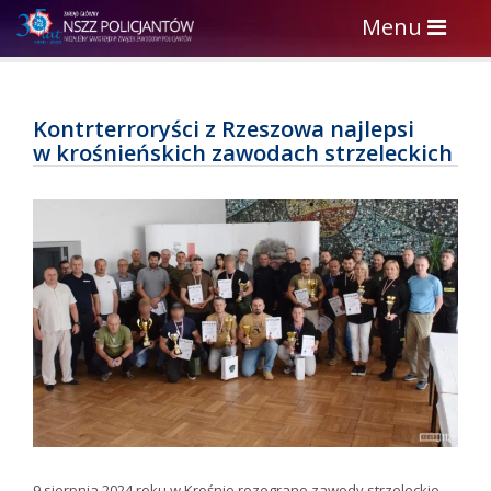
Toggle
Menu
navigation
Kontrterroryści z Rzeszowa najlepsi
w krośnieńskich zawodach strzeleckich
9 sierpnia 2024 roku w Krośnie rozegrano zawody strzeleckie