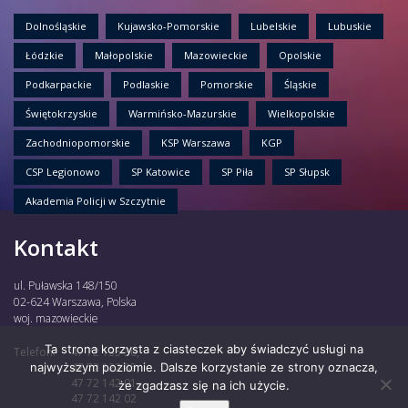
Dolnośląskie
Kujawsko-Pomorskie
Lubelskie
Lubuskie
Łódzkie
Małopolskie
Mazowieckie
Opolskie
Podkarpackie
Podlaskie
Pomorskie
Śląskie
Świętokrzyskie
Warmińsko-Mazurskie
Wielkopolskie
Zachodniopomorskie
KSP Warszawa
KGP
CSP Legionowo
SP Katowice
SP Piła
SP Słupsk
Akademia Policji w Szczytnie
Kontakt
ul. Puławska 148/150
02-624 Warszawa, Polska
woj. mazowieckie
Ta strona korzysta z ciasteczek aby świadczyć usługi na
Telefon:
47 72 135 30,
najwyższym poziomie. Dalsze korzystanie ze strony oznacza,
47 72 122 85,
47 72 142 01,
że zgadzasz się na ich użycie.
47 72 142 02