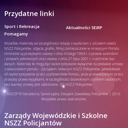
Przydatne linki
Sport i Rekreacja
Aktualności SEiRP
Pomagamy
Wszelkie materiały (w szczególności relacje z wydarzeń z udziałem władz
NSZZ Policjantów, zdjęcia, grafiki, filmy) zamieszczone w niniejszym Portalu
chronione są przepisami ustawy z dnia 4 lutego 1994 r. o prawie autorskim
i prawach pokrewnych oraz ustawy z dnia 27 lipca 2001 r. o ochronie baz
danych. Materiały te mogą być wykorzystywane wyłącznie na postawie umowy
z właścicielem portalu - Zarządem Głównym NSZZ Policjantów. Jakiekolwiek
ich wykorzystywanie przez użytkowników Portalu, poza przewidzianymi przez
przepisy prawa wyjątkami, w szczególności dozwolonym użytkiem osobistym,
bez ważnej umowy jest zabronione. ZG NSZZ Policjantów
NSZZP © Niezależny Samorządny Związek Zawodowy Policjantów | 2016.
Wszystkie prawa zastrzeżone.
Zarządy Wojewódzkie i Szkolne
NSZZ Policjantów