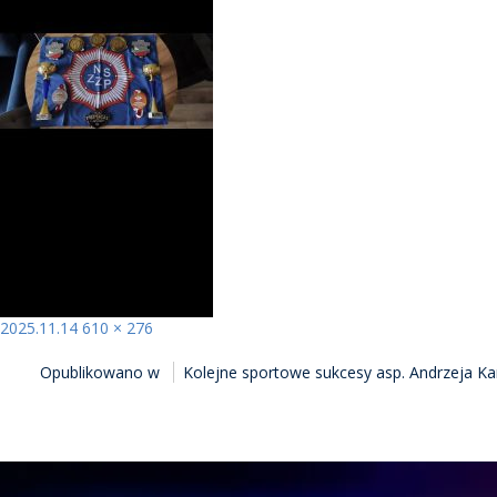
Opublikowano
Pełny
2025.11.14
610 × 276
NAWIGACJA
rozmiar
Opublikowano w
Kolejne sportowe sukcesy asp. Andrzeja K
WPISU