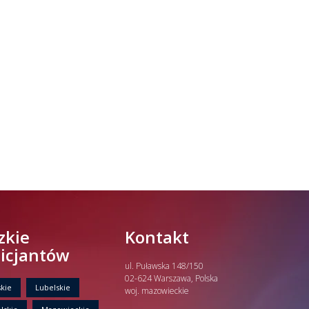
zkie
Kontakt
licjantów
ul. Puławska 148/150
02-624 Warszawa, Polska
kie
Lubelskie
woj. mazowieckie