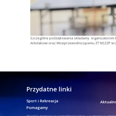
Szczególne podziękowania składamy organizatorom t
Antolakowi oraz Wiceprzewodniczącemu ZT NSZZP w Lu
Przydatne linki
Sport i Rekreacja
Aktualno
Pomagamy