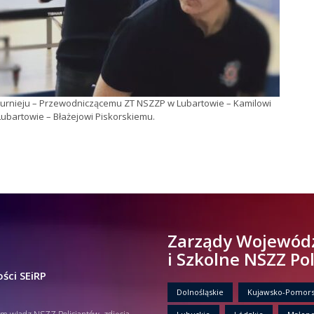
urnieju – Przewodniczącemu ZT NSZZP w Lubartowie – Kamilowi
bartowie – Błażejowi Piskorskiemu.
Zarządy Wojewód
i Szkolne NSZZ Po
ści SEiRP
Dolnośląskie
Kujawsko-Pomors