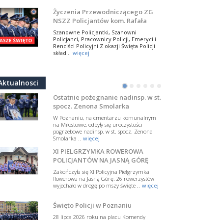
W Biedrusku, pod Tablicą Pamiątkową
NSZZ Policjantów: Policja nie może
poświęconą starszemu sierżantowi Mar
być wciągana w bieżące spory
..
więcej
polityczne
W przestrzeni publicznej po raz kolejny
pojawiły się wypowiedzi, które uderzają
Ostatnie pożegnanie nadinsp. w st.
w funkcjonariuszki i funkcjonariuszy
spocz. Zenona Smolarka
Policj ..
więcej
W Poznaniu, na cmentarzu komunalnym
Dodatkowe zarobkowanie
na Miłostowie, odbyły się uroczystości
policjantów. NSZZP: obecne
pogrzebowe nadinsp. w st. spocz. Zenona
Aktualnosci
Smolarka ..
więcej
rozwiązania wymagają zmian
•
•
•
•
•
•
Do Sejmu trafiła petycja dotycząca
zmiany przepisów regulujących
XI PIELGRZYMKA ROWEROWA
podejmowanie przez policjantów
POLICJANTÓW NA JASNĄ GÓRĘ
dodatkowej pracy zarobkowe ..
więcej
Zakończyła się XI Policyjna Pielgrzymka
Krok 1. Umorzenie. Krok 2. Walka
Rowerowa na Jasną Górę. 26 rowerzystów
wyjechało w drogę po mszy święte ..
więcej
z hejtem
Postępowanie dotyczące interwencji
Święto Policji w Poznaniu
Policji w miejscu zamieszkania red.
Tomasza Sakiewicza zostało umorzone.
28 lipca 2026 roku na placu Komendy
To ważna decyzj ..
więcej
Miejskiej Policji w Poznaniu odbył ..
więcej
Prawomocnie uniewinniony
policjant nadal poza służbą. NSZZ
Policjantów: tej sprawy nie
Sprawa byłego policjanta z Poznania,
II Policyjny Rajd Motocyklowy
odpuścimy
który przez ponad 13 lat służył w Policji,
„Posterunek Pamięci”
w tym w grupie tzw. „łowców głów”,