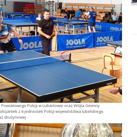
 Powiatowego Policji w Lubartowie oraz Wójta Gminny
policjantek z 6 jednostek Policji województwa lubelskiego
az drużynowej .