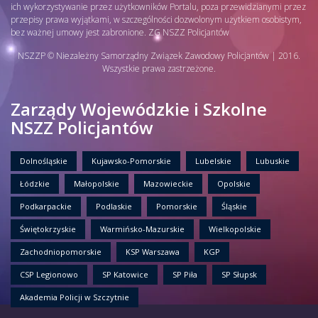
ich wykorzystywanie przez użytkowników Portalu, poza przewidzianymi przez
przepisy prawa wyjątkami, w szczególności dozwolonym użytkiem osobistym,
bez ważnej umowy jest zabronione. ZG NSZZ Policjantów
NSZZP © Niezależny Samorządny Związek Zawodowy Policjantów | 2016.
Wszystkie prawa zastrzeżone.
Zarządy Wojewódzkie i Szkolne
NSZZ Policjantów
Dolnośląskie
Kujawsko-Pomorskie
Lubelskie
Lubuskie
Łódzkie
Małopolskie
Mazowieckie
Opolskie
Podkarpackie
Podlaskie
Pomorskie
Śląskie
Świętokrzyskie
Warmińsko-Mazurskie
Wielkopolskie
Zachodniopomorskie
KSP Warszawa
KGP
CSP Legionowo
SP Katowice
SP Piła
SP Słupsk
Akademia Policji w Szczytnie