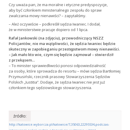
Czy uważa pan, że ma moralne i etyczne predyspozycje,
aby być członkiem ministerialnego zespołu do spraw
zwalczania mowy nienawiści? – zapytaliśmy.
– Ależ oczywiście – podkreślił sędzia Iwaniec. I dodał,
że w ministerstwie pracuje dopiero od 1 lipca.
Rafał Jankowski (na zdjęciu), przewodniczący NSZZ
Policjantów, nie ma wątpliwości, że sędzia Iwaniec będzie
skuteczny w zapobieganiu przestępstwom mowy nienawiści.
– Jak mało kto wie, czym się będzie zajmował – stwierdził
z przekąsem…
– To minister sprawiedliwości ponosi odpowiedzialność
za osoby, które sprowadza do resortu – mówi sędzia Bartłomiej
Przymusiński, rzecznik prasowy Stowarzyszenia Sędziów
Polskich „Iustitia”. Dodaje, że sędzia Iwaniec nie jest już
członkiem tego sędziowskiego stowarzyszenia.
źródło:
http://katowice.wyborcza.pl/katowice/7,35063,22295534,podczas-