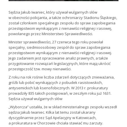
Sędzia Jakub Iwaniec, który używał wulgarnych słów
w obecności policjanta, a także ochroniarzy Stadionu Śląskiego,
został członkiem specjalnego zespołu do spraw zapobiegania
przestępstwom wynikającym z nienawiści religijnej i rasowej,
powołanego przez Ministerstwo Sprawiedliwości.
Minister sprawiedliwości, 27 czerwca tego roku powołał
specjalny, siedmioosobowy zespół do spraw zapobiegania
przestępstwom wynikającym z nienawiści religijnej i rasowej.
Jego zadaniem jest opracowanie analiz prawnych, a także
przygotowanie rozwiązań legislacyjnych, które mają ukrócić
przestępczość tzw. mowy nienawiści.
Z roku na rok rośnie liczba zdarzeń dotyczących znieważania,
gróźb lub pobić wynikających z pobudek rasistowskich,
antysemickich lub ksenofobicznych. W 2013 r. prokuratury
prowadziły 835 takich postępowań, w zeszłym roku już 1631.
Sędzia używał wulgarnych słów
„Wyborcza” ustaliła, że w skład ministerialnego zespołu wszedł
sędzia Jakub Iwaniec. Kilka lat temu został ukarany
dyscyplinarnie przez Sąd Apelacyjny w Katowicach,
a prokuratura w Chorzowie chciała stawiać mu zarzuty.