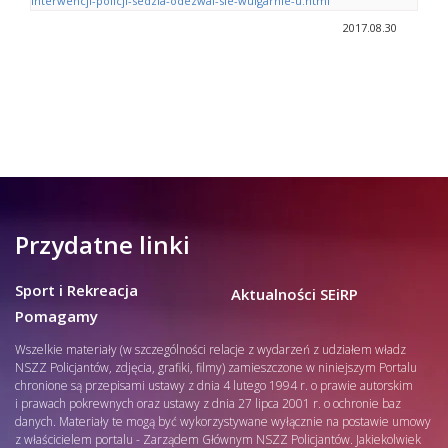
interwencji-policji-sedzia-odezwal-sie-wulgarnie-u.html
2017.08.30
Przydatne linki
Sport i Rekreacja
Aktualności SEiRP
Pomagamy
Wszelkie materiały (w szczególności relacje z wydarzeń z udziałem władz
NSZZ Policjantów, zdjęcia, grafiki, filmy) zamieszczone w niniejszym Portalu
chronione są przepisami ustawy z dnia 4 lutego 1994 r. o prawie autorskim
i prawach pokrewnych oraz ustawy z dnia 27 lipca 2001 r. o ochronie baz
danych. Materiały te mogą być wykorzystywane wyłącznie na postawie umowy
z właścicielem portalu - Zarządem Głównym NSZZ Policjantów. Jakiekolwiek