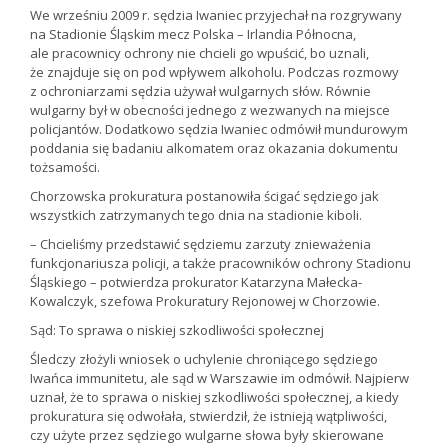
We wrześniu 2009 r. sędzia Iwaniec przyjechał na rozgrywany
na Stadionie Śląskim mecz Polska – Irlandia Północna,
ale pracownicy ochrony nie chcieli go wpuścić, bo uznali,
że znajduje się on pod wpływem alkoholu. Podczas rozmowy
z ochroniarzami sędzia używał wulgarnych słów. Równie
wulgarny był w obecności jednego z wezwanych na miejsce
policjantów. Dodatkowo sędzia Iwaniec odmówił mundurowym
poddania się badaniu alkomatem oraz okazania dokumentu
tożsamości.
Chorzowska prokuratura postanowiła ścigać sędziego jak
wszystkich zatrzymanych tego dnia na stadionie kiboli.
– Chcieliśmy przedstawić sędziemu zarzuty znieważenia
funkcjonariusza policji, a także pracowników ochrony Stadionu
Śląskiego – potwierdza prokurator Katarzyna Małecka-
Kowalczyk, szefowa Prokuratury Rejonowej w Chorzowie.
Sąd: To sprawa o niskiej szkodliwości społecznej
Śledczy złożyli wniosek o uchylenie chroniącego sędziego
Iwańca immunitetu, ale sąd w Warszawie im odmówił. Najpierw
uznał, że to sprawa o niskiej szkodliwości społecznej, a kiedy
prokuratura się odwołała, stwierdził, że istnieją wątpliwości,
czy użyte przez sędziego wulgarne słowa były skierowane