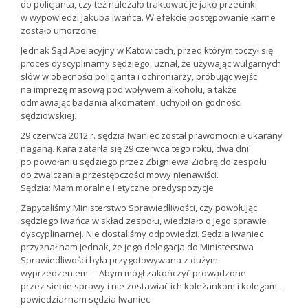
do policjanta, czy też należało traktować je jako przecinki
w wypowiedzi Jakuba Iwańca. W efekcie postępowanie karne
zostało umorzone.
Jednak Sąd Apelacyjny w Katowicach, przed którym toczył się
proces dyscyplinarny sędziego, uznał, że używając wulgarnych
słów w obecności policjanta i ochroniarzy, próbując wejść
na imprezę masową pod wpływem alkoholu, a także
odmawiając badania alkomatem, uchybił on godności
sędziowskiej.
29 czerwca 2012 r. sędzia Iwaniec został prawomocnie ukarany
naganą. Kara zatarła się 29 czerwca tego roku, dwa dni
po powołaniu sędziego przez Zbigniewa Ziobrę do zespołu
do zwalczania przestępczości mowy nienawiści.
Sędzia: Mam moralne i etyczne predyspozycje
Zapytaliśmy Ministerstwo Sprawiedliwości, czy powołując
sędziego Iwańca w skład zespołu, wiedziało o jego sprawie
dyscyplinarnej. Nie dostaliśmy odpowiedzi. Sędzia Iwaniec
przyznał nam jednak, że jego delegacja do Ministerstwa
Sprawiedliwości była przygotowywana z dużym
wyprzedzeniem. – Abym mógł zakończyć prowadzone
przez siebie sprawy i nie zostawiać ich koleżankom i kolegom –
powiedział nam sędzia Iwaniec.