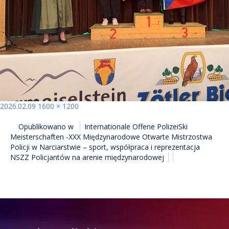
Opublikowano
Pełny
2026.02.09
1600 × 1200
NAWIGACJA
rozmiar
Opublikowano w
Internationale Offene PolizeiSki
WPISU
Meisterschaften -XXX Międzynarodowe Otwarte Mistrzostwa
Policji w Narciarstwie – sport, współpraca i reprezentacja
NSZZ Policjantów na arenie międzynarodowej