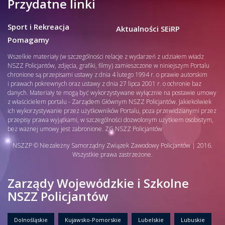
Przydatne linki
Sport i Rekreacja
Aktualności SEiRP
Pomagamy
Wszelkie materiały (w szczególności relacje z wydarzeń z udziałem władz
NSZZ Policjantów, zdjęcia, grafiki, filmy) zamieszczone w niniejszym Portalu
chronione są przepisami ustawy z dnia 4 lutego 1994 r. o prawie autorskim
i prawach pokrewnych oraz ustawy z dnia 27 lipca 2001 r. o ochronie baz
danych. Materiały te mogą być wykorzystywane wyłącznie na postawie umowy
z właścicielem portalu - Zarządem Głównym NSZZ Policjantów. Jakiekolwiek
ich wykorzystywanie przez użytkowników Portalu, poza przewidzianymi przez
przepisy prawa wyjątkami, w szczególności dozwolonym użytkiem osobistym,
bez ważnej umowy jest zabronione. ZG NSZZ Policjantów
NSZZP © Niezależny Samorządny Związek Zawodowy Policjantów | 2016.
Wszystkie prawa zastrzeżone.
Zarządy Wojewódzkie i Szkolne
NSZZ Policjantów
Dolnośląskie
Kujawsko-Pomorskie
Lubelskie
Lubuskie