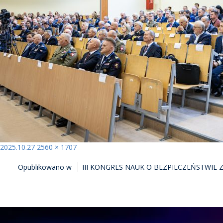
Opublikowano
Pełny
2025.10.27
2560 × 1707
NAWIGACJA
rozmiar
Opublikowano w
III KONGRES NAUK O BEZPIECZEŃSTWIE
WPISU