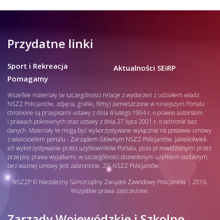
Przydatne linki
Sport i Rekreacja
Aktualności SEiRP
Pomagamy
Wszelkie materiały (w szczególności relacje z wydarzeń z udziałem władz
NSZZ Policjantów, zdjęcia, grafiki, filmy) zamieszczone w niniejszym Portalu
chronione są przepisami ustawy z dnia 4 lutego 1994 r. o prawie autorskim
i prawach pokrewnych oraz ustawy z dnia 27 lipca 2001 r. o ochronie baz
danych. Materiały te mogą być wykorzystywane wyłącznie na postawie umowy
z właścicielem portalu - Zarządem Głównym NSZZ Policjantów. Jakiekolwiek
ich wykorzystywanie przez użytkowników Portalu, poza przewidzianymi przez
przepisy prawa wyjątkami, w szczególności dozwolonym użytkiem osobistym,
bez ważnej umowy jest zabronione. ZG NSZZ Policjantów
NSZZP © Niezależny Samorządny Związek Zawodowy Policjantów | 2016.
Wszystkie prawa zastrzeżone.
Zarządy Wojewódzkie i Szkolne