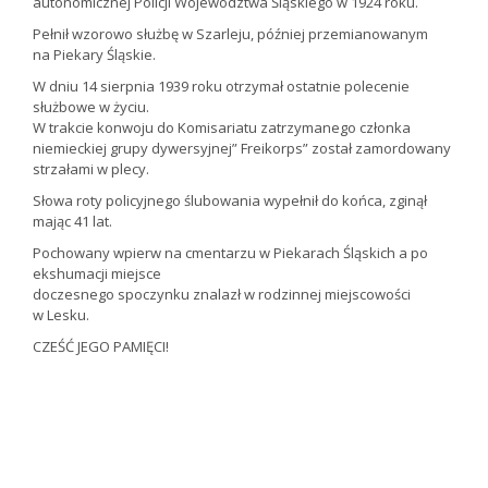
autonomicznej Policji Województwa Śląskiego w 1924 roku.
Pełnił wzorowo służbę w Szarleju, później przemianowanym
na Piekary Śląskie.
W dniu 14 sierpnia 1939 roku otrzymał ostatnie polecenie
służbowe w życiu.
W trakcie konwoju do Komisariatu zatrzymanego członka
niemieckiej grupy dywersyjnej” Freikorps” został zamordowany
strzałami w plecy.
Słowa roty policyjnego ślubowania wypełnił do końca, zginął
mając 41 lat.
Pochowany wpierw na cmentarzu w Piekarach Śląskich a po
ekshumacji miejsce
doczesnego spoczynku znalazł w rodzinnej miejscowości
w Lesku.
CZEŚĆ JEGO PAMIĘCI!