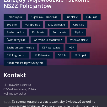
NSZZ Policjantów
Dolnośląskie
Kujawsko-Pomorskie
Lubelskie
Lubuskie
Łódzkie
Małopolskie
Mazowieckie
Opolskie
Podkarpackie
Podlaskie
Pomorskie
Śląskie
Świętokrzyskie
Warmińsko-Mazurskie
Wielkopolskie
Zachodniopomorskie
KSP Warszawa
KGP
CSP Legionowo
SP Katowice
SP Piła
SP Słupsk
Akademia Policji w Szczytnie
Kontakt
ul. Puławska 148/150
02-624 Warszawa, Polska
woj. mazowieckie
Ta strona korzysta z ciasteczek aby świadczyć usługi na
Telefon:
47 72 135 30,
najwyższym poziomie. Dalsze korzystanie ze strony oznacza,
47 72 122 85,