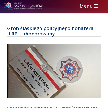
Toggle
Menu
navigation
Grób śląskiego policyjnego bohatera
II RP – uhonorowany
Grób posterunkowego Policji Województwa Śląskiego Wiktora