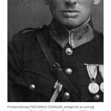
Posterunkowy PWŚ Wiktor SZWAGIEL wstąpił do w szeregi