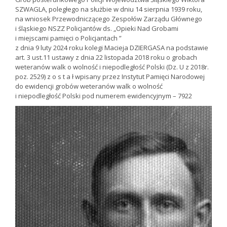
SZWAGLA, poległego na służbie w dniu 14 sierpnia 1939 roku,
na wniosek Przewodniczącego Zespołów Zarządu Głównego
i śląskiego NSZZ Policjantów ds. „Opieki Nad Grobami
i miejscami pamięci o Policjantach ”
z dnia 9 luty 2024 roku kolegi Macieja DZIERGASA na podstawie
art. 3 ust.11 ustawy z dnia 22 listopada 2018 roku o grobach
weteranów walk o wolność i niepodległość Polski (Dz. U z 2018r.
poz. 2529) z o s t a ł wpisany przez Instytut Pamięci Narodowej
do ewidencji grobów weteranów walk o wolność
i niepodległość Polski pod numerem ewidencyjnym – 7922