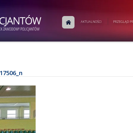
AKTUALNOŚCI
PRZEGLĄD PR
17506_n