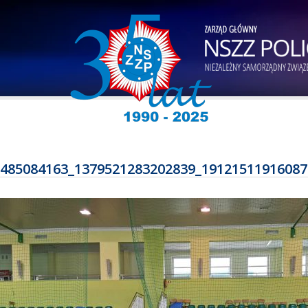
485084163_1379521283202839_19121511916087