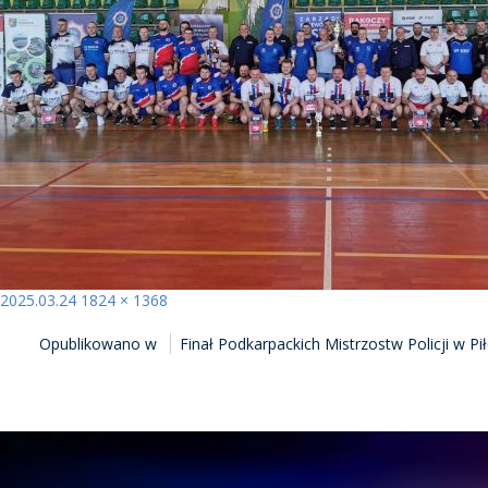
Opublikowano
Pełny
2025.03.24
1824 × 1368
NAWIGACJA
rozmiar
Opublikowano w
Finał Podkarpackich Mistrzostw Policji w Pi
WPISU