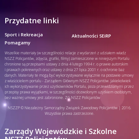
Przydatne linki
Sport i Rekreacja
Aktualności SEiRP
Pomagamy
Wszelkie materiały (w szczególności relacje z wydarzeń z udziałem władz
NSZZ Policjantów, zdjęcia, grafiki, filmy) zamieszczone w niniejszym Portalu
chronione są przepisami ustawy z dnia 4 lutego 1994 r. o prawie autorskim
i prawach pokrewnych oraz ustawy z dnia 27 lipca 2001 r. o ochronie baz
danych. Materiały te mogą być wykorzystywane wyłącznie na postawie umowy
z właścicielem portalu - Zarządem Głównym NSZZ Policjantów. Jakiekolwiek
ich wykorzystywanie przez użytkowników Portalu, poza przewidzianymi przez
przepisy prawa wyjątkami, w szczególności dozwolonym użytkiem osobistym,
bez ważnej umowy jest zabronione. ZG NSZZ Policjantów
NSZZP © Niezależny Samorządny Związek Zawodowy Policjantów | 2016.
Wszystkie prawa zastrzeżone.
Zarządy Wojewódzkie i Szkolne