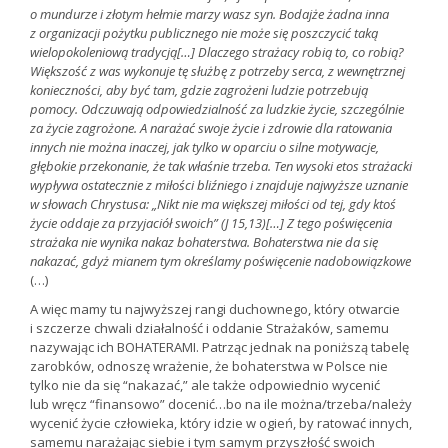
o mundurze i złotym hełmie marzy wasz syn. Bodajże żadna inna
z organizacji pożytku publicznego nie może się poszczycić taką
wielopokoleniową tradycją[…] Dlaczego strażacy robią to, co robią?
Większość z was wykonuje tę służbę z potrzeby serca, z wewnętrznej
konieczności, aby być tam, gdzie zagrożeni ludzie potrzebują
pomocy. Odczuwają odpowiedzialność za ludzkie życie, szczególnie
za życie zagrożone. A narażać swoje życie i zdrowie dla ratowania
innych nie można inaczej, jak tylko w oparciu o silne motywacje,
głębokie przekonanie, że tak właśnie trzeba. Ten wysoki etos strażacki
wypływa ostatecznie z miłości bliźniego i znajduje najwyższe uznanie
w słowach Chrystusa: „Nikt nie ma większej miłości od tej, gdy ktoś
życie oddaje za przyjaciół swoich” (J 15,13)[…] Z tego poświęcenia
strażaka nie wynika nakaz bohaterstwa. Bohaterstwa nie da się
nakazać, gdyż mianem tym określamy poświęcenie nadobowiązkowe
(…)
A więc mamy tu najwyższej rangi duchownego, który otwarcie
i szczerze chwali działalność i oddanie Strażaków, samemu
nazywając ich BOHATERAMI. Patrząc jednak na poniższą tabelę
zarobków, odnoszę wrażenie, że bohaterstwa w Polsce nie
tylko nie da się “nakazać,” ale także odpowiednio wycenić
lub wręcz “finansowo” docenić…bo na ile można/trzeba/należy
wycenić życie człowieka, który idzie w ogień, by ratować innych,
samemu narażając siebie i tym samym przyszłość swoich