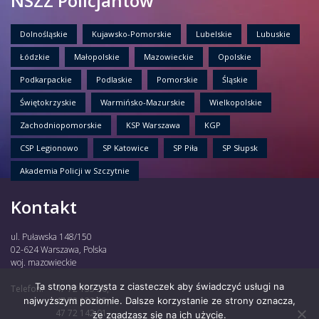
NSZZ Policjantów
Dolnośląskie
Kujawsko-Pomorskie
Lubelskie
Lubuskie
Łódzkie
Małopolskie
Mazowieckie
Opolskie
Podkarpackie
Podlaskie
Pomorskie
Śląskie
Świętokrzyskie
Warmińsko-Mazurskie
Wielkopolskie
Zachodniopomorskie
KSP Warszawa
KGP
CSP Legionowo
SP Katowice
SP Piła
SP Słupsk
Akademia Policji w Szczytnie
Kontakt
ul. Puławska 148/150
02-624 Warszawa, Polska
woj. mazowieckie
Ta strona korzysta z ciasteczek aby świadczyć usługi na
Telefon:
47 72 135 30,
najwyższym poziomie. Dalsze korzystanie ze strony oznacza,
47 72 122 85,
47 72 142 01,
że zgadzasz się na ich użycie.