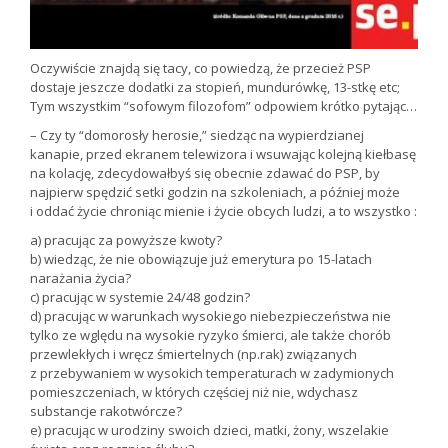
Oczywiście znajdą się tacy, co powiedzą, że przecież PSP
dostaje jeszcze dodatki za stopień, mundurówkę, 13-stkę etc;
Tym wszystkim “sofowym filozofom” odpowiem krótko pytając…
– Czy ty “domorosły herosie,” siedząc na wypierdzianej
kanapie, przed ekranem telewizora i wsuwając kolejną kiełbasę
na kolację, zdecydowałbyś się obecnie zdawać do PSP, by
najpierw spędzić setki godzin na szkoleniach, a później może
i oddać życie chroniąc mienie i życie obcych ludzi, a to wszystko :
a) pracując za powyższe kwoty?
b) wiedząc, że nie obowiązuje już emerytura po 15-latach
narażania życia?
c) pracując w systemie 24/48 godzin?
d) pracując w warunkach wysokiego niebezpieczeństwa nie
tylko ze wględu na wysokie ryzyko śmierci, ale także chorób
przewlekłych i wręcz śmiertelnych (np.rak) związanych
z przebywaniem w wysokich temperaturach w zadymionych
pomieszczeniach, w których częściej niż nie, wdychasz
substancje rakotwórcze?
e) pracując w urodziny swoich dzieci, matki, żony, wszelakie