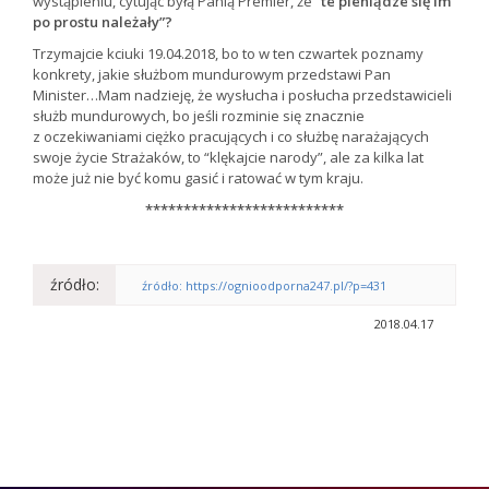
wystąpieniu, cytując byłą Panią Premier, że
“te pieniądze się im
po prostu należały”?
Trzymajcie kciuki 19.04.2018, bo to w ten czwartek poznamy
konkrety, jakie służbom mundurowym przedstawi Pan
Minister…Mam nadzieję, że wysłucha i posłucha przedstawicieli
służb mundurowych, bo jeśli rozminie się znacznie
z oczekiwaniami ciężko pracujących i co służbę narażających
swoje życie Strażaków, to “klękajcie narody”, ale za kilka lat
może już nie być komu gasić i ratować w tym kraju.
**************************
źródło:
źródło: https://ognioodporna247.pl/?p=431
2018.04.17