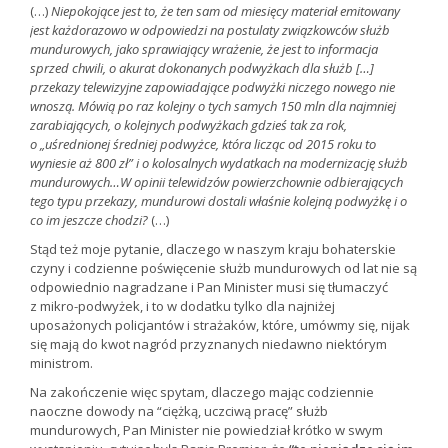
(…)
Niepokojące jest to, że ten sam od miesięcy materiał emitowany
jest każdorazowo w odpowiedzi na postulaty związkowców służb
mundurowych, jako sprawiający wrażenie, że jest to informacja
sprzed chwili, o akurat dokonanych podwyżkach dla służb […]
przekazy telewizyjne zapowiadające podwyżki niczego nowego nie
wnoszą. Mówią po raz kolejny o tych samych 150 mln dla najmniej
zarabiających, o kolejnych podwyżkach gdzieś tak za rok,
o „uśrednionej średniej podwyżce, która licząc od 2015 roku to
wyniesie aż 800 zł” i o kolosalnych wydatkach na modernizację służb
mundurowych…W opinii telewidzów powierzchownie odbierających
tego typu przekazy, mundurowi dostali właśnie kolejną podwyżkę i o
co im jeszcze chodzi?
(…)
Stąd też moje pytanie, dlaczego w naszym kraju bohaterskie
czyny i codzienne poświęcenie służb mundurowych od lat nie są
odpowiednio nagradzane i Pan Minister musi się tłumaczyć
z mikro-podwyżek, i to w dodatku tylko dla najniżej
uposażonych policjantów i strażaków, które, umówmy się, nijak
się mają do kwot nagród przyznanych niedawno niektórym
ministrom.
Na zakończenie więc spytam, dlaczego mając codziennie
naoczne dowody na “ciężką, uczciwą pracę” służb
mundurowych, Pan Minister nie powiedział krótko w swym