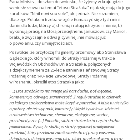
Pana Ministra, doszłam do wniosku, że żyjemy w kraju gdzie
wzniosłe słowa na temat “etosu Strażaka” nijak się mają do jego
zarobków. “Nihil novi sub sole”, ale jednak. Nie rozumiem,
dlaczego Polakom trzeba w ogóle tłumaczyć się z tych mini-
danin dla ludzi, którzy a) chronią i ratują ich życie i mienie, b)
wykonują pracę, na którą przeciętnemu Januszowi, czy Marioli,
brakuje zwyczajnie odwagi cywilnej, nie mówiąc już
o powołaniu, czy umiejętnościach.
Pozwólcie, że przytoczę fragmenty przemowy abp Stanisława
Gądeckiego, który w homilii do Straży Pożarnej w trakcie
Wojewódzkich Obchodów Dnia Strażaka, połączonych
z dziękczynieniem za 25-lecie istnienia Państwowej Straży
Pożarnej oraz 140-lecie Zawodowej Straży Pożarnej
w Poznaniu, określił etos Strażaka jako:
(…)
Etos strażaka to nic innego jak hart ducha, poświęcenie,
kompetencja, odwaga, stanowczość. Z reguły strażak to człowiek,
na którego społeczeństwo może liczyć w potrzebie. A idzie tu nie tylko
o pożary, ale też wypadki, katastrofy i klęski żywiołowe. Idzie też
o ratownictwo techniczne, chemiczne, ekologiczne, wodne,
przedmedyczne […] Ponadto, służba strażacka to często służba
pokoleniowa. Bywa, że służbę w straży ogniowej praktykował
pradziad, który przekazał zamiłowanie do tej pracy waszemu
dziadkowi a dziadek waszemu ojcu, ojciec przekazał wam, a teraz