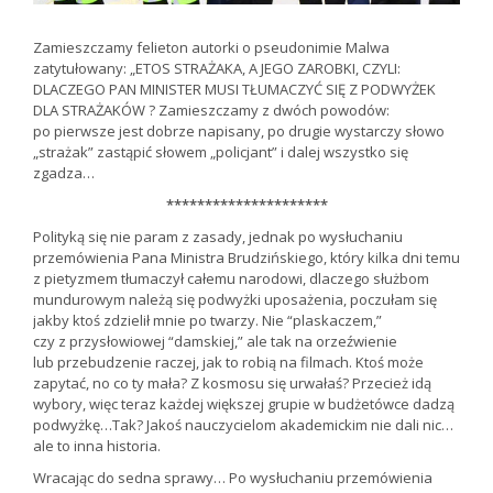
Zamieszczamy felieton autorki o pseudonimie Malwa
zatytułowany: „ETOS STRAŻAKA, A JEGO ZAROBKI, CZYLI:
DLACZEGO PAN MINISTER MUSI TŁUMACZYĆ SIĘ Z PODWYŻEK
DLA STRAŻAKÓW ? Zamieszczamy z dwóch powodów:
po pierwsze jest dobrze napisany, po drugie wystarczy słowo
„strażak” zastąpić słowem „policjant” i dalej wszystko się
zgadza…
*********************
Polityką się nie param z zasady, jednak po wysłuchaniu
przemówienia Pana Ministra Brudzińskiego, który kilka dni temu
z pietyzmem tłumaczył całemu narodowi, dlaczego służbom
mundurowym należą się podwyżki uposażenia, poczułam się
jakby ktoś zdzielił mnie po twarzy. Nie “plaskaczem,”
czy z przysłowiowej “damskiej,” ale tak na orzeźwienie
lub przebudzenie raczej, jak to robią na filmach. Ktoś może
zapytać, no co ty mała? Z kosmosu się urwałaś? Przecież idą
wybory, więc teraz każdej większej grupie w budżetówce dadzą
podwyżkę…Tak? Jakoś nauczycielom akademickim nie dali nic…
ale to inna historia.
Wracając do sedna sprawy… Po wysłuchaniu przemówienia