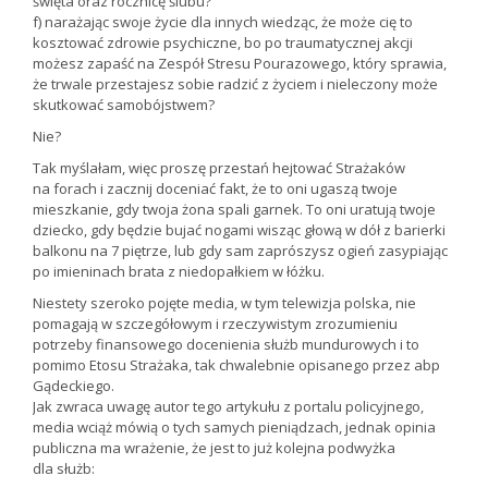
święta oraz rocznicę ślubu?
f) narażając swoje życie dla innych wiedząc, że może cię to
kosztować zdrowie psychiczne, bo po traumatycznej akcji
możesz zapaść na Zespół Stresu Pourazowego, który sprawia,
że trwale przestajesz sobie radzić z życiem i nieleczony może
skutkować samobójstwem?
Nie?
Tak myślałam, więc proszę przestań hejtować Strażaków
na forach i zacznij doceniać fakt, że to oni ugaszą twoje
mieszkanie, gdy twoja żona spali garnek. To oni uratują twoje
dziecko, gdy będzie bujać nogami wisząc głową w dół z barierki
balkonu na 7 piętrze, lub gdy sam zaprószysz ogień zasypiając
po imieninach brata z niedopałkiem w łóżku.
Niestety szeroko pojęte media, w tym telewizja polska, nie
pomagają w szczegółowym i rzeczywistym zrozumieniu
potrzeby finansowego docenienia służb mundurowych i to
pomimo Etosu Strażaka, tak chwalebnie opisanego przez abp
Gądeckiego.
Jak zwraca uwagę autor tego artykułu z portalu policyjnego,
media wciąż mówią o tych samych pieniądzach, jednak opinia
publiczna ma wrażenie, że jest to już kolejna podwyżka
dla służb: