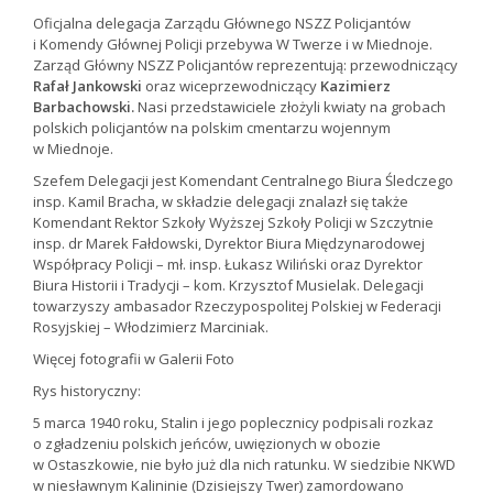
Oficjalna delegacja Zarządu Głównego NSZZ Policjantów
i Komendy Głównej Policji przebywa W Twerze i w Miednoje.
Zarząd Główny NSZZ Policjantów reprezentują: przewodniczący
Rafał Jankowski
oraz wiceprzewodniczący
Kazimierz
Barbachowski.
Nasi przedstawiciele złożyli kwiaty na grobach
polskich policjantów na polskim cmentarzu wojennym
w Miednoje.
Szefem Delegacji jest Komendant Centralnego Biura Śledczego
insp. Kamil Bracha, w składzie delegacji znalazł się także
Komendant Rektor Szkoły Wyższej Szkoły Policji w Szczytnie
insp. dr Marek Fałdowski, Dyrektor Biura Międzynarodowej
Współpracy Policji – mł. insp. Łukasz Wiliński oraz Dyrektor
Biura Historii i Tradycji – kom. Krzysztof Musielak. Delegacji
towarzyszy ambasador Rzeczypospolitej Polskiej w Federacji
Rosyjskiej – Włodzimierz Marciniak.
Więcej fotografii w Galerii Foto
Rys historyczny:
5 marca 1940 roku, Stalin i jego poplecznicy podpisali rozkaz
o zgładzeniu polskich jeńców, uwięzionych w obozie
w Ostaszkowie, nie było już dla nich ratunku. W siedzibie NKWD
w niesławnym Kalininie (Dzisiejszy Twer) zamordowano