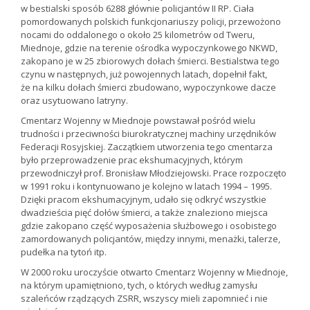
w bestialski sposób 6288 głównie policjantów II RP. Ciała
pomordowanych polskich funkcjonariuszy policji, przewożono
nocami do oddalonego o około 25 kilometrów od Tweru,
Miednoje, gdzie na terenie ośrodka wypoczynkowego NKWD,
zakopano je w 25 zbiorowych dołach śmierci. Bestialstwa tego
czynu w następnych, już powojennych latach, dopełnił fakt,
że na kilku dołach śmierci zbudowano, wypoczynkowe dacze
oraz usytuowano latryny.
Cmentarz Wojenny w Miednoje powstawał pośród wielu
trudności i przeciwności biurokratycznej machiny urzędników
Federacji Rosyjskiej. Zaczątkiem utworzenia tego cmentarza
było przeprowadzenie prac ekshumacyjnych, którym
przewodniczył prof. Bronisław Młodziejowski. Prace rozpoczęto
w 1991 roku i kontynuowano je kolejno w latach 1994 – 1995.
Dzięki pracom ekshumacyjnym, udało się odkryć wszystkie
dwadzieścia pięć dołów śmierci, a także znaleziono miejsca
gdzie zakopano część wyposażenia służbowego i osobistego
zamordowanych policjantów, między innymi, menażki, talerze,
pudełka na tytoń itp.
W 2000 roku uroczyście otwarto Cmentarz Wojenny w Miednoje,
na którym upamiętniono, tych, o których według zamysłu
szaleńców rządzących ZSRR, wszyscy mieli zapomnieć i nie