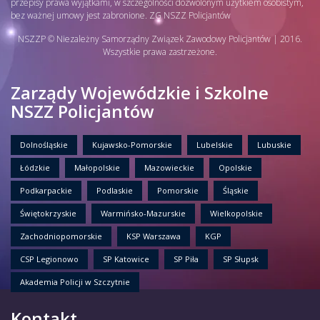
przepisy prawa wyjątkami, w szczególności dozwolonym użytkiem osobistym,
bez ważnej umowy jest zabronione. ZG NSZZ Policjantów
NSZZP © Niezależny Samorządny Związek Zawodowy Policjantów | 2016.
Wszystkie prawa zastrzeżone.
Zarządy Wojewódzkie i Szkolne
NSZZ Policjantów
Dolnośląskie
Kujawsko-Pomorskie
Lubelskie
Lubuskie
Łódzkie
Małopolskie
Mazowieckie
Opolskie
Podkarpackie
Podlaskie
Pomorskie
Śląskie
Świętokrzyskie
Warmińsko-Mazurskie
Wielkopolskie
Zachodniopomorskie
KSP Warszawa
KGP
CSP Legionowo
SP Katowice
SP Piła
SP Słupsk
Akademia Policji w Szczytnie
Kontakt