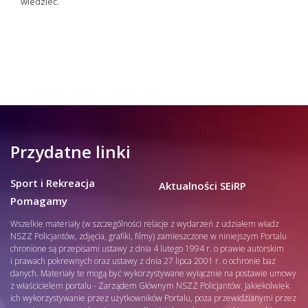
wiedzieć.
Przydatne linki
Sport i Rekreacja
Aktualności SEiRP
Pomagamy
Wszelkie materiały (w szczególności relacje z wydarzeń z udziałem władz
NSZZ Policjantów, zdjęcia, grafiki, filmy) zamieszczone w niniejszym Portalu
chronione są przepisami ustawy z dnia 4 lutego 1994 r. o prawie autorskim
i prawach pokrewnych oraz ustawy z dnia 27 lipca 2001 r. o ochronie baz
danych. Materiały te mogą być wykorzystywane wyłącznie na postawie umowy
z właścicielem portalu - Zarządem Głównym NSZZ Policjantów. Jakiekolwiek
ich wykorzystywanie przez użytkowników Portalu, poza przewidzianymi przez