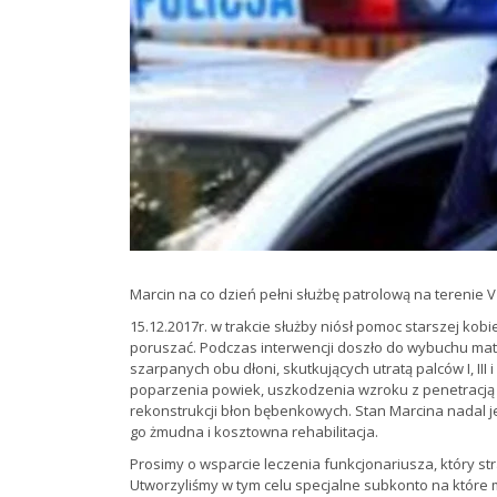
Marcin na co dzień pełni służbę patrolową na terenie V 
15.12.2017r. w trakcie służby niósł pomoc starszej kob
poruszać. Podczas interwencji doszło do wybuchu mate
szarpanych obu dłoni, skutkujących utratą palców I, III i
poparzenia powiek, uszkodzenia wzroku z penetracją
rekonstrukcji błon bębenkowych. Stan Marcina nadal je
go żmudna i kosztowna rehabilitacja.
Prosimy o wsparcie leczenia funkcjonariusza, który 
Utworzyliśmy w tym celu specjalne subkonto na które