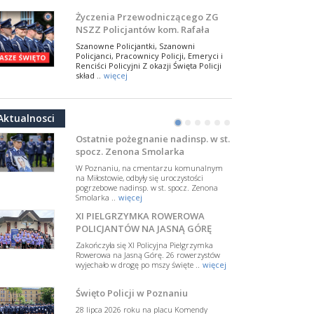
NSZZ Policjantów
Na zaproszenie Zarządu Głównego NSZZ
Życzenia Przewodniczącego ZG
Policjantów w Polsce gościł Rafael Laskowski z
NSZZ Policjantów kom. Rafała
Departamentu Policji w Nowym Jorku, o
Jankowskiego z okazji Święta
..
więcej
Szanowne Policjantki, Szanowni
Policji 2026
Policjanci, Pracownicy Policji, Emeryci i
PAMIĘTAMY I ODDAJMY HOŁD ST.
Renciści Policyjni Z okazji Święta Policji
SIERŻ. MARKOWI SIENICKIEMU
skład ..
więcej
W Biedrusku, pod Tablicą Pamiątkową
NSZZ Policjantów: Policja nie może
poświęconą starszemu sierżantowi Mar
być wciągana w bieżące spory
..
więcej
Aktualnosci
polityczne
•
•
•
•
•
•
W przestrzeni publicznej po raz kolejny
pojawiły się wypowiedzi, które uderzają
Ostatnie pożegnanie nadinsp. w st.
w funkcjonariuszki i funkcjonariuszy
spocz. Zenona Smolarka
Policj ..
więcej
W Poznaniu, na cmentarzu komunalnym
Dodatkowe zarobkowanie
na Miłostowie, odbyły się uroczystości
pogrzebowe nadinsp. w st. spocz. Zenona
policjantów. NSZZP: obecne
Smolarka ..
więcej
rozwiązania wymagają zmian
Do Sejmu trafiła petycja dotycząca
XI PIELGRZYMKA ROWEROWA
zmiany przepisów regulujących
podejmowanie przez policjantów
POLICJANTÓW NA JASNĄ GÓRĘ
dodatkowej pracy zarobkowe ..
więcej
Zakończyła się XI Policyjna Pielgrzymka
Rowerowa na Jasną Górę. 26 rowerzystów
Krok 1. Umorzenie. Krok 2. Walka
wyjechało w drogę po mszy święte ..
więcej
z hejtem
Postępowanie dotyczące interwencji
Święto Policji w Poznaniu
Policji w miejscu zamieszkania red.
Tomasza Sakiewicza zostało umorzone.
28 lipca 2026 roku na placu Komendy