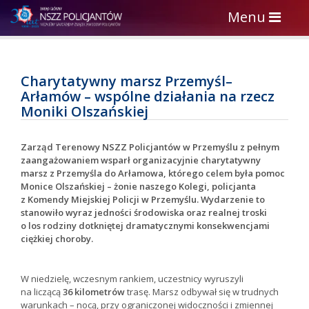
Toggle
Menu
navigation
Charytatywny marsz Przemyśl–
Arłamów – wspólne działania na rzecz
Moniki Olszańskiej
Zarząd Terenowy NSZZ Policjantów w Przemyślu z pełnym
zaangażowaniem wsparł organizacyjnie charytatywny
marsz z Przemyśla do Arłamowa, którego celem była pomoc
Monice Olszańskiej – żonie naszego Kolegi, policjanta
z Komendy Miejskiej Policji w Przemyślu. Wydarzenie to
stanowiło wyraz jedności środowiska oraz realnej troski
o los rodziny dotkniętej dramatycznymi konsekwencjami
ciężkiej choroby.
W niedzielę, wczesnym rankiem, uczestnicy wyruszyli
na liczącą
36 kilometrów
trasę. Marsz odbywał się w trudnych
warunkach – nocą, przy ograniczonej widoczności i zmiennej