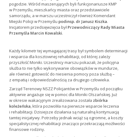
pogodzie. Wśród maszerujących byli funkcjonariusze KMP
w Przemyślu, mieszkańcy miasta oraz przedstawiciele
samorządu, a w marszu uczestniczył również Komendant
Miejski Policji w Przemyślu
podinsp. dr Janusz Kiszka
.
Inicjatorem przedsięwzięcia był
Przewodniczący Rady Miasta
Przemyśla Marcin Kowalski
.
Każdy kilometr tej wymagającej trasy był symbolem determinacji
i wsparcia dla kosztownej rehabilitacji, od której zależy
przyszłość Moniki. Uczestnicy marszu pokazali, że policyjna
służba to nie tylko wykonywanie obowiązków w mundurze,
ale również gotowość do niesienia pomocy poza służbą –
z empatią i odpowiedzialnością za drugiego człowieka.
Zarząd Terenowy NSZZ Policjantów w Przemyślu od początku
aktywnie angażuje się w pomoc dla Moniki Olszańskiej. Już
w okresie wakacyjnym zrealizowana została
zbiórka
koleżeńska
, która pozwoliła na pierwsze wsparcie leczenia
i rehabilitacji. Dzisiejsze działania są naturalną kontynuacją
tamtej inicjatywy. Potrzeby jednak wciąż są ogromne, a koszty
specjalistycznej rehabilitacji znacząco przekraczają możliwości
finansowe rodziny.