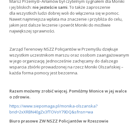
Marsz Przemyśl–Arłamów był czytelnym sygnałem dla Moniki
i jej bliskich:
nie jesteście sami
. To także zaproszenie
dla wszystkich ludzi dobrej woli do włączenia się w pomoc.
Nawet najmniejsza wpłata ma znaczenie i przybliża do celu,
jakim jest dalsze leczenie i powrót Moniki do możliwie
największej sprawności.
Zarząd Terenowy NSZZ Policjantów w Przemyślu dziękuje
wszystkim uczestnikom marszu oraz osobom zaangażowanym
w jego organizację. Jednocześnie zachęcamy do dalszego
wsparcia zbiórki prowadzonej na rzecz Moniki Olszańskiej –
każda forma pomocy jest bezcenna.
Razem możemy zrobić więcej. Pomóżmy Monice w jej walce
o zdrowie.
https://www.siepomaga.pl/monika-olszanska?
brid=2xXRBN40gZx3fTOVoY79DQ&sfnsn=wa
Biuro prasowe ZW NSZZ Policjantów w Rzeszowie