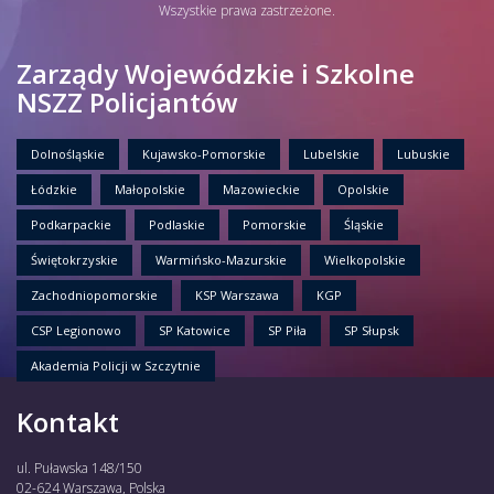
Wszystkie prawa zastrzeżone.
Zarządy Wojewódzkie i Szkolne
NSZZ Policjantów
Dolnośląskie
Kujawsko-Pomorskie
Lubelskie
Lubuskie
Łódzkie
Małopolskie
Mazowieckie
Opolskie
Podkarpackie
Podlaskie
Pomorskie
Śląskie
Świętokrzyskie
Warmińsko-Mazurskie
Wielkopolskie
Zachodniopomorskie
KSP Warszawa
KGP
CSP Legionowo
SP Katowice
SP Piła
SP Słupsk
Akademia Policji w Szczytnie
Kontakt
ul. Puławska 148/150
02-624 Warszawa, Polska