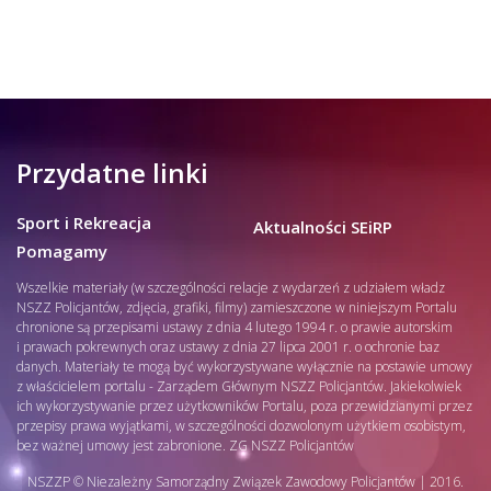
Przydatne linki
Sport i Rekreacja
Aktualności SEiRP
Pomagamy
Wszelkie materiały (w szczególności relacje z wydarzeń z udziałem władz
NSZZ Policjantów, zdjęcia, grafiki, filmy) zamieszczone w niniejszym Portalu
chronione są przepisami ustawy z dnia 4 lutego 1994 r. o prawie autorskim
i prawach pokrewnych oraz ustawy z dnia 27 lipca 2001 r. o ochronie baz
danych. Materiały te mogą być wykorzystywane wyłącznie na postawie umowy
z właścicielem portalu - Zarządem Głównym NSZZ Policjantów. Jakiekolwiek
ich wykorzystywanie przez użytkowników Portalu, poza przewidzianymi przez
przepisy prawa wyjątkami, w szczególności dozwolonym użytkiem osobistym,
bez ważnej umowy jest zabronione. ZG NSZZ Policjantów
NSZZP © Niezależny Samorządny Związek Zawodowy Policjantów | 2016.