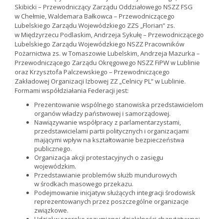
Skibicki – Przewodniczący Zarządu Oddziałowego NSZZ FSG
w Chełmie, Waldemara Bałkowca – Przewodniczącego
Lubelskiego Zarządu Wojewódzkiego ZZS „Florian” zs.
w Międzyrzecu Podlaskim, Andrzeja Sykułę – Przewodniczącego
Lubelskiego Zarządu Wojewódzkiego NSZZ Pracowników
Pożarnictwa zs. w Tomaszowie Lubelskim, Andrzeja Mazurka –
Przewodniczącego Zarządu Okręgowego NSZZ FiPW w Lublinie
oraz Krzysztofa Palczewskiego – Przewodniczącego
Zakładowej Organizacji Izbowej ZZ „Celnicy PL” w Lublinie.
Formami współdziałania Federacji jest:
Prezentowanie wspólnego stanowiska przedstawicielom
organów władzy państwowej i samorządowej.
Nawiązywanie współpracy z parlamentarzystami,
przedstawicielami partii politycznych i organizacjami
mającymi wpływ na kształtowanie bezpieczeństwa
publicznego.
Organizacja akcji protestacyjnych o zasięgu
wojewódzkim.
Przedstawianie problemów służb mundurowych
w środkach masowego przekazu.
Podejmowanie inicjatyw służących integracji środowisk
reprezentowanych przez poszczególne organizacje
związkowe.