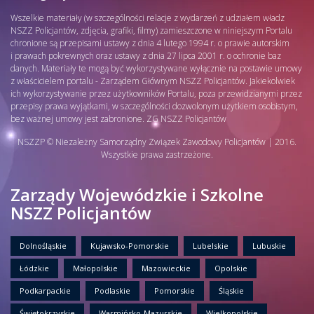
Wszelkie materiały (w szczególności relacje z wydarzeń z udziałem władz
NSZZ Policjantów, zdjęcia, grafiki, filmy) zamieszczone w niniejszym Portalu
chronione są przepisami ustawy z dnia 4 lutego 1994 r. o prawie autorskim
i prawach pokrewnych oraz ustawy z dnia 27 lipca 2001 r. o ochronie baz
danych. Materiały te mogą być wykorzystywane wyłącznie na postawie umowy
z właścicielem portalu - Zarządem Głównym NSZZ Policjantów. Jakiekolwiek
ich wykorzystywanie przez użytkowników Portalu, poza przewidzianymi przez
przepisy prawa wyjątkami, w szczególności dozwolonym użytkiem osobistym,
bez ważnej umowy jest zabronione. ZG NSZZ Policjantów
NSZZP © Niezależny Samorządny Związek Zawodowy Policjantów | 2016.
Wszystkie prawa zastrzeżone.
Zarządy Wojewódzkie i Szkolne
NSZZ Policjantów
Dolnośląskie
Kujawsko-Pomorskie
Lubelskie
Lubuskie
Łódzkie
Małopolskie
Mazowieckie
Opolskie
Podkarpackie
Podlaskie
Pomorskie
Śląskie
Świętokrzyskie
Warmińsko-Mazurskie
Wielkopolskie