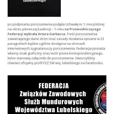
po podpisaniu porozumienia podjęła Uchwałę nr 1, mocą której
na okres pierwszej kadencji – 1 roku
na Przewodniczącego
Federacji wybrała Artura Garbacza.
Treść porozumienia
zawierającego dane stron oraz zasady działania opisane w 23
paragrafach będzie ogólnie dostępna na stronach
internetowych sygnatariuszy porozumienia. Federacja posiada
własny znak graficzny oraz wzór pisma korespondencyjnego,
które stanowią załączniki do porozumienia. Stworzyliśmy
również oficjalny profil FZZ SM woj. lubelskiego na Facebooku.