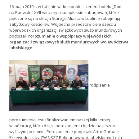
16 maja 2019 r. w Lublinie w doskonałej scenerii hotelu „Dom
na Podwalu” XVII-wiecznym kompleksie zabudowań, które
położone są na skraju Starego Miasta w Lublinie i obejmują
zabytkowy kościół św. Wojciecha przedstawiciele sześciu
wojewódzkich organizacji związkowych służb mundurowych
podpisali
Porozumienie o współpracy wojewódzkich
organizacji związkowych służb mundurowych województwa
lubelskiego.
Podpisanie
porozumienia jest sfinalizowaniem naszej kilkuletniej
współpracy, która dzięki porozumieniu będzie na jeszcze
wyższym poziomie. Porozumienie podpisali: Artur Garbacz –
Przewodniczący ZW NSZZ Policjantów woj. lubelskiego, Lech