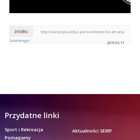
źródło:
http://zwnszzplu.pl/juz-porozumienie-fzz-sm-woj-
lubelskiego/
2019.05.17
Przydatne linki
Sport i Rekreacja
Aktualności SEiRP
Pomagamy