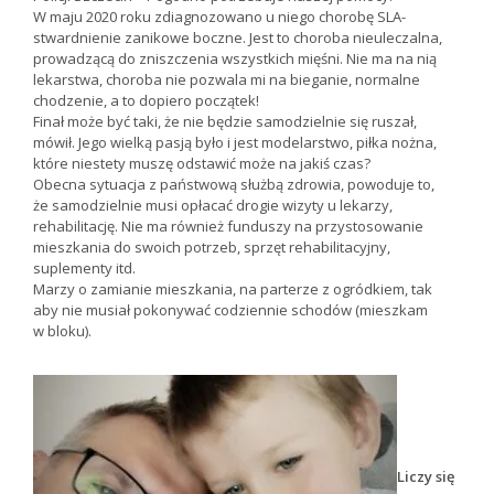
W maju 2020 roku zdiagnozowano u niego chorobę SLA-
stwardnienie zanikowe boczne. Jest to choroba nieuleczalna,
prowadzącą do zniszczenia wszystkich mięśni. Nie ma na nią
lekarstwa, choroba nie pozwala mi na bieganie, normalne
chodzenie, a to dopiero początek!
Finał może być taki, że nie będzie samodzielnie się ruszał,
mówił. Jego wielką pasją było i jest modelarstwo, piłka nożna,
które niestety muszę odstawić może na jakiś czas?
Obecna sytuacja z państwową służbą zdrowia, powoduje to,
że samodzielnie musi opłacać drogie wizyty u lekarzy,
rehabilitację. Nie ma również funduszy na przystosowanie
mieszkania do swoich potrzeb, sprzęt rehabilitacyjny,
suplementy itd.
Marzy o zamianie mieszkania, na parterze z ogródkiem, tak
aby nie musiał pokonywać codziennie schodów (mieszkam
w bloku).
Liczy się