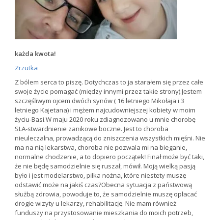
każda kwota!
Zrzutka
Z bólem serca to piszę. Dotychczas to ja starałem się przez całe
swoje życie pomagać (między innymi przez takie strony).Jestem
szczęśliwym ojcem dwóch synów ( 16 letniego Mikołaja i 3
letniego Kajetana) i mężem najcudowniejszej kobiety w moim
życiu-Basi.W maju 2020 roku zdiagnozowano u mnie chorobę
SLA-stwardnienie zanikowe boczne. Jest to choroba
nieuleczalna, prowadzącą do zniszczenia wszystkich mięśni. Nie
ma na nią lekarstwa, choroba nie pozwala mi na bieganie,
normalne chodzenie, a to dopiero początek! Finał może być taki,
że nie będę samodzielnie się ruszał, mówił. Moją wielką pasją
było i jest modelarstwo, piłka nożna, które niestety muszę
odstawić może na jakiś czas?Obecna sytuacja z państwową
służbą zdrowia, powoduje to, że samodzielnie muszę opłacać
drogie wizyty u lekarzy, rehabilitację. Nie mam również
funduszy na przystosowanie mieszkania do moich potrzeb,