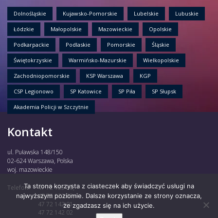
Dolnośląskie
Kujawsko-Pomorskie
Lubelskie
Lubuskie
Łódzkie
Małopolskie
Mazowieckie
Opolskie
Podkarpackie
Podlaskie
Pomorskie
Śląskie
Świętokrzyskie
Warmińsko-Mazurskie
Wielkopolskie
Zachodniopomorskie
KSP Warszawa
KGP
CSP Legionowo
SP Katowice
SP Piła
SP Słupsk
Akademia Policji w Szczytnie
Kontakt
ul. Puławska 148/150
02-624 Warszawa, Polska
woj. mazowieckie
Ta strona korzysta z ciasteczek aby świadczyć usługi na
Telefon:
47 72 135 30,
najwyższym poziomie. Dalsze korzystanie ze strony oznacza,
47 72 122 85,
47 72 142 01,
że zgadzasz się na ich użycie.
47 72 142 02