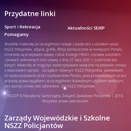
Przydatne linki
Sport i Rekreacja
Aktualności SEiRP
Pomagamy
Wszelkie materiały (w szczególności relacje z wydarzeń z udziałem władz
NSZZ Policjantów, zdjęcia, grafiki, filmy) zamieszczone w niniejszym Portalu
chronione są przepisami ustawy z dnia 4 lutego 1994 r. o prawie autorskim
i prawach pokrewnych oraz ustawy z dnia 27 lipca 2001 r. o ochronie baz
danych. Materiały te mogą być wykorzystywane wyłącznie na postawie umowy
z właścicielem portalu - Zarządem Głównym NSZZ Policjantów. Jakiekolwiek
ich wykorzystywanie przez użytkowników Portalu, poza przewidzianymi przez
przepisy prawa wyjątkami, w szczególności dozwolonym użytkiem osobistym,
bez ważnej umowy jest zabronione. ZG NSZZ Policjantów
NSZZP © Niezależny Samorządny Związek Zawodowy Policjantów | 2016.
Wszystkie prawa zastrzeżone.
Zarządy Wojewódzkie i Szkolne
NSZZ Policjantów