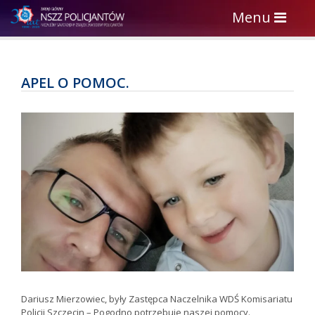
Toggle
Menu
navigation
APEL O POMOC.
Dariusz Mierzowiec, były Zastępca Naczelnika WDŚ Komisariatu
Policji Szczecin – Pogodno potrzebuje naszej pomocy.