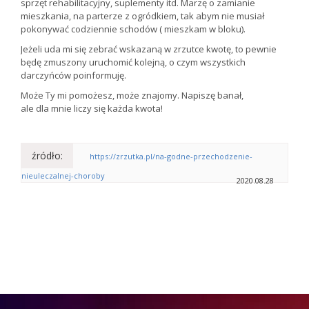
sprzęt rehabilitacyjny, suplementy itd. Marzę o zamianie
mieszkania, na parterze z ogródkiem, tak abym nie musiał
pokonywać codziennie schodów ( mieszkam w bloku).
Jeżeli uda mi się zebrać wskazaną w zrzutce kwotę, to pewnie
będę zmuszony uruchomić kolejną, o czym wszystkich
darczyńców poinformuję.
Może Ty mi pomożesz, może znajomy. Napiszę banał,
ale dla mnie liczy się każda kwota!
źródło:
https://zrzutka.pl/na-godne-przechodzenie-
nieuleczalnej-choroby
2020.08.28